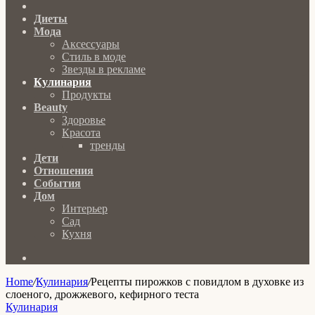
Главная
Диеты
Мода
Аксессуары
Стиль в моде
Звезды в рекламе
Кулинария
Продукты
Beauty
Здоровье
Красота
тренды
Дети
Отношения
События
Дом
Интерьер
Сад
Кухня
Search
for
Home
/
Кулинария
/
Рецепты пирожков с повидлом в духовке из
слоеного, дрожжевого, кефирного теста
Кулинария