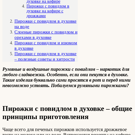
духовке на кефире
Пирожки с повидлом в
духовке на кефире с
дрожжами
Пирожки с повидлом в духовке
на воде
Слоеные пирожки с повидлом и
орехами в духовке
Пирожки с повидлом и изюмом
в духовке
Пирожки с повидлом в духовке
– полезные советы и хитрости
Румяные и воздушные пирожки с повидлом – наркотик для
любого сладкоежки. Особенно, если они пекутся в духовке.
Такие изделия буквально сами просятся в рот и перед ними
невозможно устоять. Побалуемся румяными пирожками?
Пирожки с повидлом в духовке – общие
принципы приготовления
Чаще всего для печеных пирожков используется дрожжевое
тесто на молоке или на воде. Встречаются рецепты на кефире