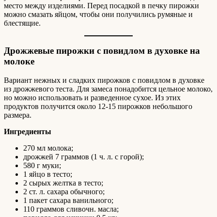
место между изделиями. Перед посадкой в печку пирожки
можно смазать яйцом, чтобы они получились румяные и
блестящие.
Дрожжевые пирожки с повидлом в духовке на
молоке
Вариант нежных и сладких пирожков с повидлом в духовке
из дрожжевого теста. Для замеса понадобится цельное молоко,
но можно использовать и разведенное сухое. Из этих
продуктов получится около 12-15 пирожков небольшого
размера.
Ингредиенты
270 мл молока;
дрожжей 7 граммов (1 ч. л. с горой);
580 г муки;
1 яйцо в тесто;
2 сырых желтка в тесто;
2 ст. л. сахара обычного;
1 пакет сахара ванильного;
110 граммов сливочн. масла;