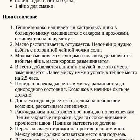
повидло для начинки 0,5 кг;
1 яйцо для смазки.
Приготовление
Теплое молоко наливается в кастрюльку либо в
большую миску, смешивается с сахаром и дрожжами,
оставляется на пару минут.
Масло растапливается, остужается. Целое яйцо нужно
взбить с половиной чайной ложки соли.
Молоко смешивается с яйцами и маслом, добавляются
взбитые яйца, масса хорошо размешивается.
В тесто добавляется ванилин с мукой, все это вместе
замешивается. Далее миску нужно убрать в теплое место
на 2,5 часа.
Повидло перекладывается в миску, разминается до
однородного состояния. Комочков в начинке быть не
должно.
Достаем подошедшее тесто, делим на небольшие
комочки, раскатываем лепешечки.
Раскладываем подготовленное повидло по лепешечкам.
Лепим закрытые пирожки, уделяя особое внимание
прочности швов. Начинка вытекать не должна.
Перекладываем пирожки на противень швом вниз.
Между ними должно оставаться место для подъема.
Даем постоять в тепле на противне еще около четверти