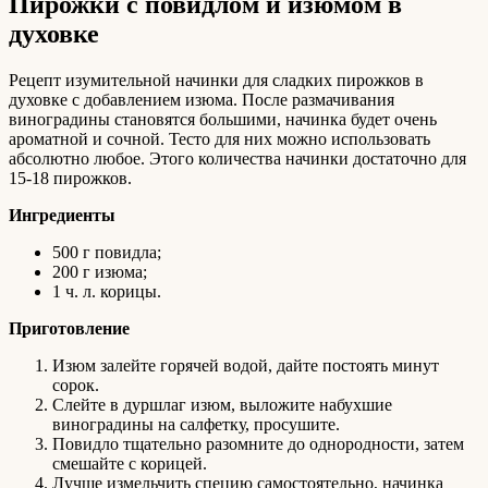
Пирожки с повидлом и изюмом в
духовке
Рецепт изумительной начинки для сладких пирожков в
духовке с добавлением изюма. После размачивания
виноградины становятся большими, начинка будет очень
ароматной и сочной. Тесто для них можно использовать
абсолютно любое. Этого количества начинки достаточно для
15-18 пирожков.
Ингредиенты
500 г повидла;
200 г изюма;
1 ч. л. корицы.
Приготовление
Изюм залейте горячей водой, дайте постоять минут
сорок.
Слейте в дуршлаг изюм, выложите набухшие
виноградины на салфетку, просушите.
Повидло тщательно разомните до однородности, затем
смешайте с корицей.
Лучше измельчить специю самостоятельно, начинка