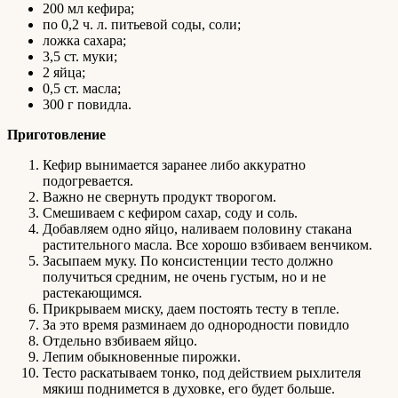
200 мл кефира;
по 0,2 ч. л. питьевой соды, соли;
ложка сахара;
3,5 ст. муки;
2 яйца;
0,5 ст. масла;
300 г повидла.
Приготовление
Кефир вынимается заранее либо аккуратно
подогревается.
Важно не свернуть продукт творогом.
Смешиваем с кефиром сахар, соду и соль.
Добавляем одно яйцо, наливаем половину стакана
растительного масла. Все хорошо взбиваем венчиком.
Засыпаем муку. По консистенции тесто должно
получиться средним, не очень густым, но и не
растекающимся.
Прикрываем миску, даем постоять тесту в тепле.
За это время разминаем до однородности повидло
Отдельно взбиваем яйцо.
Лепим обыкновенные пирожки.
Тесто раскатываем тонко, под действием рыхлителя
мякиш поднимется в духовке, его будет больше.