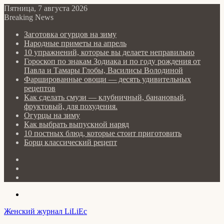
Пятница, 7 августа 2026
Breaking News
Заготовка огурцов на зиму
Народные приметы на апрель
10 упражнений, которые вы делаете неправильно
Гороскоп по знакам Зодиака и по году рождения от
Павла и Тамары Глобы, Василисы Володиной
Фаршированные овощи — десять удивительных
рецептов
Как сделать cмузи — клубничный, банановый,
фруктовый, для похудения.
Огурцы на зиму
Как выбрать выпускной наряд
10 постных блюд, которые стоит приготовить
Борщ классический рецепт
Log
In
Random
Article
Sidebar
Menu
Женский журнал LiLiEc