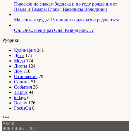
Гороскоп по знакам Зодиака и по году рождения от
Павла и Тамары Глобы, Василисы Володиной
Маленькая грудь: 15 причин гордиться и радоваться
Он, Она.. и еще раз Она. Развод или…?
Рубрики
Кулинария
241
Дети
175
Мода
174
Диеты
124
Дом
110
Отношения
79
Сонник
51
События
36
18 plus
94
todays
6
Beauty
176
FocusOn
8
***
About
ЖЖ LiLiEc - 2021