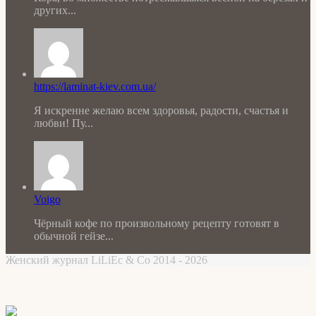
других...
https://laminat-kiev.com.ua/
Я искренне желаю всем здоровья, радости, счастья и
любви! Пу...
Voigo
Чёрный кофе по произвольному рецепту готовят в
обычной гейзе...
Женский журнал LiLiEc & Co 2014 - 2026
Facebook
X
WhatsApp
Telegram
Back
to
top
button