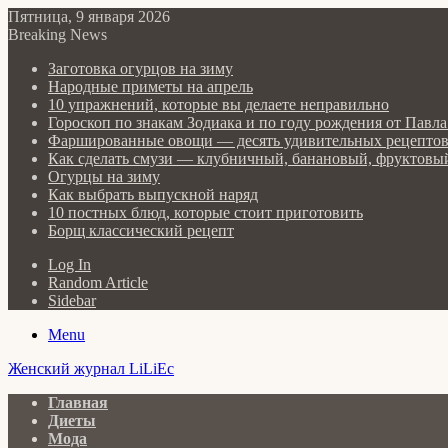
Пятница, 9 января 2026
Breaking News
Заготовка огурцов на зиму
Народные приметы на апрель
10 упражнений, которые вы делаете неправильно
Гороскоп по знакам Зодиака и по году рождения от Пав
Фаршированные овощи — десять удивительных рецепто
Как сделать cмузи — клубничный, банановый, фруктовый
Огурцы на зиму
Как выбрать выпускной наряд
10 постных блюд, которые стоит приготовить
Борщ классический рецепт
Log In
Random Article
Sidebar
Menu
Женский журнал LiLiEc
Главная
Диеты
Мода