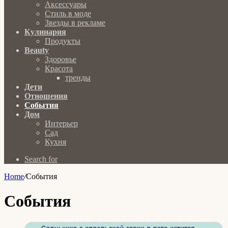
Аксессуары
Стиль в моде
Звезды в рекламе
Кулинария
Продукты
Beauty
Здоровье
Красота
тренды
Дети
Отношения
События
Дом
Интерьер
Сад
Кухня
Search for
Home
/
События
События