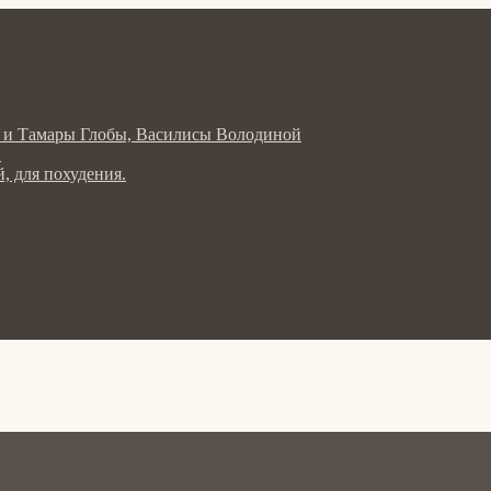
ла и Тамары Глобы, Василисы Володиной
в
, для похудения.