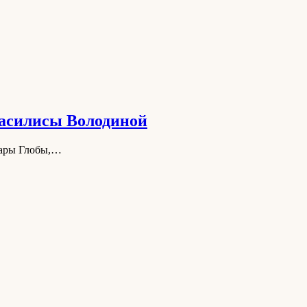
 Василисы Володиной
мары Глобы,…