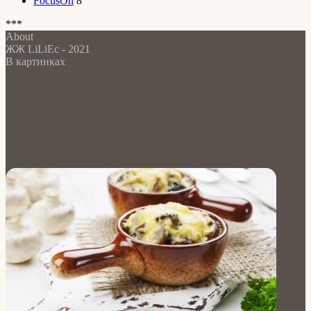
FocusOn
8
***
About
ЖЖ LiLiEc - 2021
В картинках