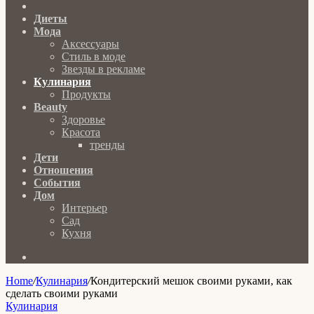
Главная
Диеты
Мода
Аксессуары
Стиль в моде
Звезды в рекламе
Кулинария
Продукты
Beauty
Здоровье
Красота
тренды
Дети
Отношения
События
Дом
Интерьер
Сад
Кухня
Search
for
Home
/
Кулинария
/
Кондитерский мешок своими руками, как
сделать своими руками
Кулинария