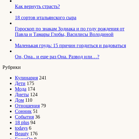
Как вернуть страсть?
18 сортов итальянского сыра
Гороскоп по знакам Зодиака и по году рождения от
Павла и Тамары Глобы, Василисы Володиной
Маленькая грудь: 15 причин гордиться и радоваться
Он, Она.. и еще раз Она. Развод или…?
Рубрики
Кулинария
241
Дети
175
Мода
174
Диеты
124
Дом
110
Отношения
79
Сонник
51
События
36
18 plus
94
todays
6
Beauty
176