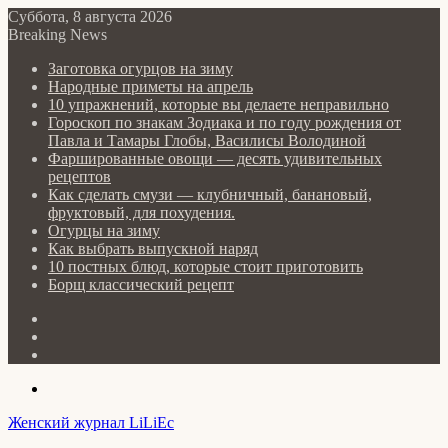
Суббота, 8 августа 2026
Breaking News
Заготовка огурцов на зиму
Народные приметы на апрель
10 упражнений, которые вы делаете неправильно
Гороскоп по знакам Зодиака и по году рождения от
Павла и Тамары Глобы, Василисы Володиной
Фаршированные овощи — десять удивительных
рецептов
Как сделать cмузи — клубничный, банановый,
фруктовый, для похудения.
Огурцы на зиму
Как выбрать выпускной наряд
10 постных блюд, которые стоит приготовить
Борщ классический рецепт
Log
In
Random
Article
Sidebar
Menu
Женский журнал LiLiEc