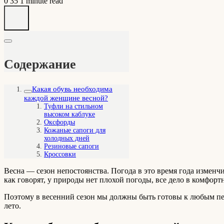
0
35
1 minute read
Содержание
Какая обувь необходима
каждой женщине весной?
Туфли на стильном
высоком каблуке
Оксфорды
Кожаные сапоги для
холодных дней
Резиновые сапоги
Кроссовки
Весна — сезон непостоянства. Погода в это время года изменчи
как говорят, у природы нет плохой погоды, все дело в комфор
Поэтому в весенний сезон мы должны быть готовы к любым пер
лето.