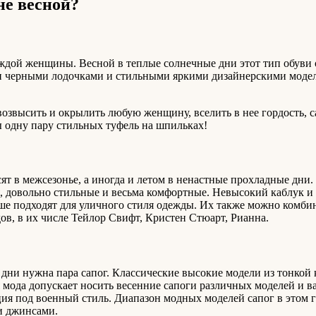
не весной?
аждой женщины. Весной в теплые солнечные дни этот тип обуви 
ми черными лодочками и стильными яркими дизайнерскими модел
возвысить и окрылить любую женщину, вселить в нее гордость, 
ы одну пару стильных туфель на шпильках!
 в межсезонье, а иногда и летом в ненастные прохладные дни. 
я, довольно стильные и весьма комфортные. Невысокий каблук и
льше подходят для уличного стиля одежды. Их также можно комб
в, в их числе Тейлор Свифт, Кристен Стюарт, Рианна.
дни нужна пара сапог. Классические высокие модели из тонкой
мода допускает носить весенние сапоги различных моделей и в
ия под военный стиль. Диапазон модных моделей сапог в этом 
и джинсами.