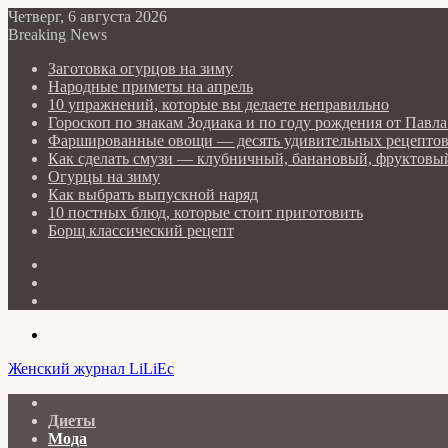
Четверг, 6 августа 2026
Breaking News
Заготовка огурцов на зиму
Народные приметы на апрель
10 упражнений, которые вы делаете неправильно
Гороскоп по знакам Зодиака и по году рождения от Пав
Фаршированные овощи — десять удивительных рецепто
Как сделать cмузи — клубничный, банановый, фруктовый
Огурцы на зиму
Как выбрать выпускной наряд
10 постных блюд, которые стоит приготовить
Борщ классический рецепт
Log
In
Random
Article
Sidebar
Menu
Женский журнал LiLiEc
Главная
Диеты
Мода