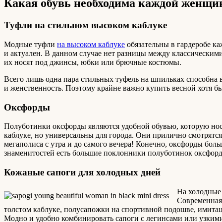
Какая обувь необходима каждой женщи
Туфли на стильном высоком каблуке
Модные туфли
на высоком каблуке
обязательны в гардеробе к
и актуален. В данном случае нет разницы между классически
их носят под джинсы, юбки или брючные костюмы.
Всего лишь одна пара стильных туфель на шпильках способна 
и женственность. Поэтому крайне важно купить весной хотя б
Оксфорды
Полуботинки оксфорды являются удобной обувью, которую носят
каблуке, но универсальны для города. Они прилично смотрятс
мегаполиса с утра и до самого вечера! Конечно, оксфорды бо
знаменитостей есть большие поклонники полуботинок оксфордо
Кожаные сапоги для холодных дней
На холодные 
Современная 
толстом каблуке, полусапожки на спортивной подошве, имитац
Модно и удобно комбинировать сапоги с легинсами или узким