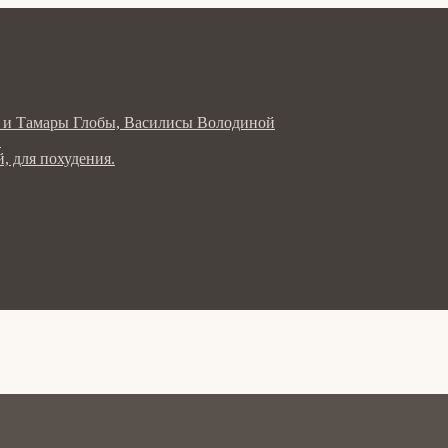
ла и Тамары Глобы, Василисы Володиной
в
, для похудения.