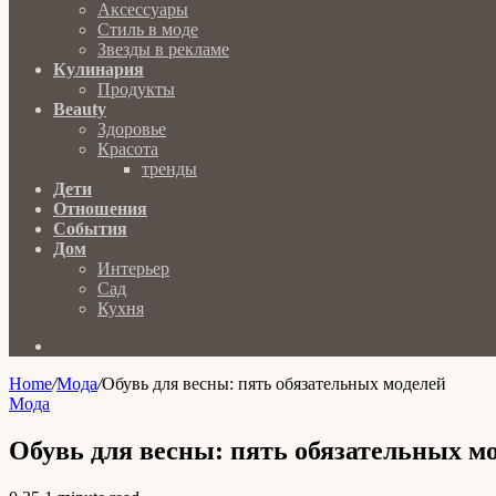
Аксессуары
Стиль в моде
Звезды в рекламе
Кулинария
Продукты
Beauty
Здоровье
Красота
тренды
Дети
Отношения
События
Дом
Интерьер
Сад
Кухня
Search
for
Home
/
Мода
/
Обувь для весны: пять обязательных моделей
Мода
Обувь для весны: пять обязательных м