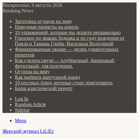
Воскресенье, 9 августа 2026
Breaking News
Заготовка огурцов на зиму
Народные приметы на апрель
10 упражнений, которые вы делаете неправильно
Гороскоп по знакам Зодиака и по году рождения от
Павла и Тамары Глобы, Василисы Володиной
Фаршированные овощи — десять удивительных
рецептов
Как сделать cмузи — клубничный, банановый,
фруктовый, для похудения.
Огурцы на зиму
Как выбрать выпускной наряд
10 постных блюд, которые стоит приготовить
Борщ классический рецепт
Log In
Random Article
Sidebar
Menu
Женский журнал LiLiEc