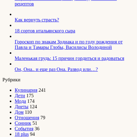
рецептов
Как вернуть страсть?
18 сортов итальянского сыра
Гороскоп по знакам Зодиака и по году рождения от
Павла и Тамары Глобы, Василисы Володиной
Маленькая грудь: 15 причин гордиться и радоваться
Он, Она.. и еще раз Она. Развод или…?
Рубрики
Кулинария
241
Дети
175
Мода
174
Диеты
124
Дом
110
Отношения
79
Сонник
51
События
36
18 plus
94