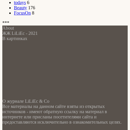
todays
6
Beauty
176
FocusOn
8
***
About
ЖЖ LiLiEc - 2021
В картинках
О журнале LiLiEc & Co
Все материалы на данном сайте взяты из открытых
источников - имеют обратную ссылку на материал в
интернете или присланы посетителями сайта и
предоставляются исключительно в ознакомительных целях.