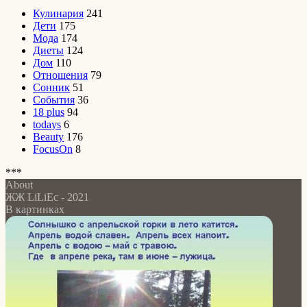
Кулинария
241
Дети
175
Мода
174
Диеты
124
Дом
110
Отношения
79
Сонник
51
События
36
18 plus
94
todays
6
Beauty
176
FocusOn
8
***
About
ЖЖ LiLiEc - 2021
В картинках