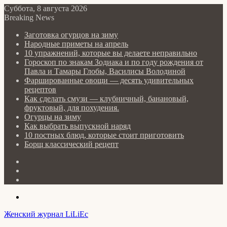
Суббота, 8 августа 2026
Breaking News
Заготовка огурцов на зиму
Народные приметы на апрель
10 упражнений, которые вы делаете неправильно
Гороскоп по знакам Зодиака и по году рождения от
Павла и Тамары Глобы, Василисы Володиной
Фаршированные овощи — десять удивительных
рецептов
Как сделать cмузи — клубничный, банановый,
фруктовый, для похудения.
Огурцы на зиму
Как выбрать выпускной наряд
10 постных блюд, которые стоит приготовить
Борщ классический рецепт
Log
In
Random
Article
Sidebar
Menu
Женский журнал LiLiEc