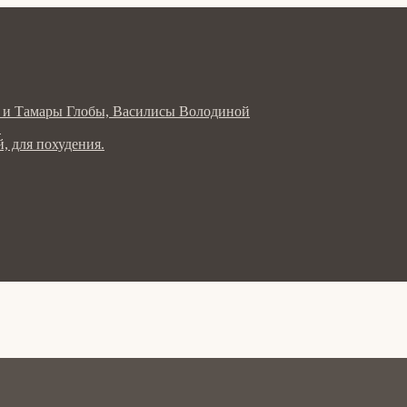
ла и Тамары Глобы, Василисы Володиной
в
, для похудения.