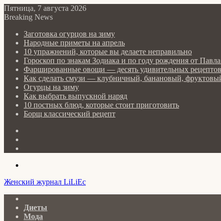
Пятница, 7 августа 2026
Breaking News
Заготовка огурцов на зиму
Народные приметы на апрель
10 упражнений, которые вы делаете неправильно
Гороскоп по знакам Зодиака и по году рождения от Пав
Фаршированные овощи — десять удивительных рецепто
Как сделать cмузи — клубничный, банановый, фруктовый
Огурцы на зиму
Как выбрать выпускной наряд
10 постных блюд, которые стоит приготовить
Борщ классический рецепт
Log
In
Random
Article
Sidebar
Menu
Женский журнал LiLiEc
Главная
Диеты
Мода