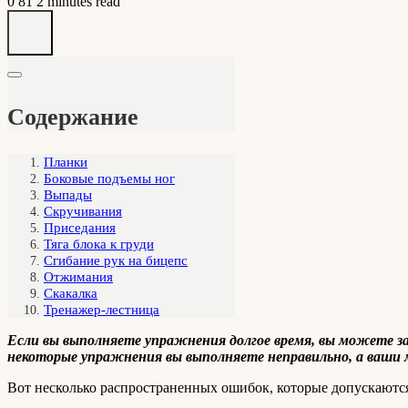
0
81
2 minutes read
Содержание
Планки
Боковые подъемы ног
Выпады
Скручивания
Приседания
Тяга блока к груди
Сгибание рук на бицепс
Отжимания
Скакалка
Тренажер-лестница
Если вы выполняете упражнения долгое время, вы можете 
некоторые упражнения вы выполняете неправильно, а ваши
Вот несколько распространенных ошибок, которые допускаютс