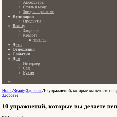
Аксессуары
Стиль в моде
Звезды в рекламе
Кулинария
Продукты
Beauty
Здоровье
Красота
тренды
Дети
Отношения
События
Дом
Интерьер
Сад
Кухня
Search
for
Home
/
Beauty
/
Здоровье
/
10 упражнений, которые вы делаете неп
Здоровье
10 упражнений, которые вы делаете не