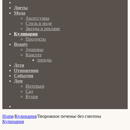
Главная
Диеты
Мода
Аксессуары
Стиль в моде
Звезды в рекламе
Кулинария
Продукты
Beauty
Здоровье
Красота
тренды
Дети
Отношения
События
Дом
Интерьер
Сад
Кухня
Search
for
Home
/
Кулинария
/
Творожное печенье без глютена
Кулинария