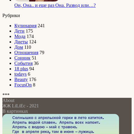
Он, Она.. и еще раз Она. Развод или…?
Рубрики
Кулинария
241
Дети
175
Мода
174
Диеты
124
Дом
110
Отношения
79
Сонник
51
События
36
18 plus
94
todays
6
Beauty
176
FocusOn
8
***
About
ЖЖ LiLiEc - 2021
В картинках