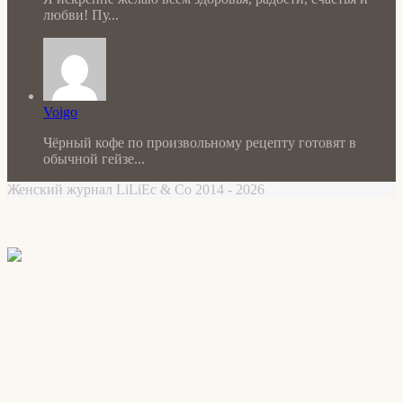
любви! Пу...
Voigo
Чёрный кофе по произвольному рецепту готовят в
обычной гейзе...
Женский журнал LiLiEc & Co 2014 - 2026
Facebook
X
WhatsApp
Telegram
Back
to
top
button