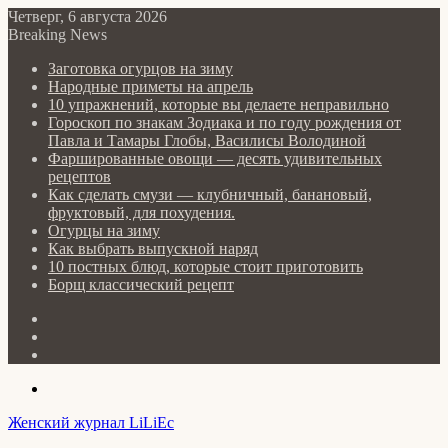
Четверг, 6 августа 2026
Breaking News
Заготовка огурцов на зиму
Народные приметы на апрель
10 упражнений, которые вы делаете неправильно
Гороскоп по знакам Зодиака и по году рождения от
Павла и Тамары Глобы, Василисы Володиной
Фаршированные овощи — десять удивительных
рецептов
Как сделать cмузи — клубничный, банановый,
фруктовый, для похудения.
Огурцы на зиму
Как выбрать выпускной наряд
10 постных блюд, которые стоит приготовить
Борщ классический рецепт
Log
In
Random
Article
Sidebar
Menu
Женский журнал LiLiEc