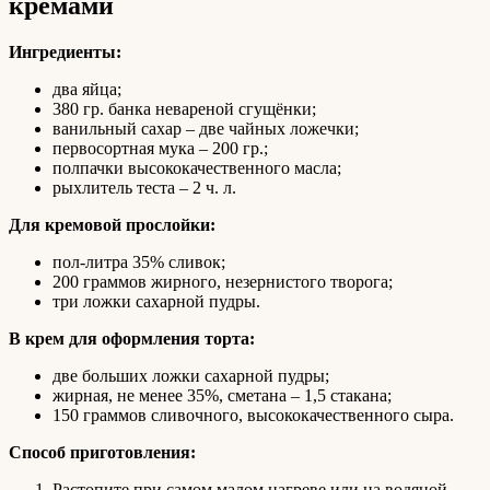
кремами
Ингредиенты:
два яйца;
380 гр. банка невареной сгущёнки;
ванильный сахар – две чайных ложечки;
первосортная мука – 200 гр.;
полпачки высококачественного масла;
рыхлитель теста – 2 ч. л.
Для кремовой прослойки:
пол-литра 35% сливок;
200 граммов жирного, незернистого творога;
три ложки сахарной пудры.
В крем для оформления торта:
две больших ложки сахарной пудры;
жирная, не менее 35%, сметана – 1,5 стакана;
150 граммов сливочного, высококачественного сыра.
Способ приготовления:
Растопите при самом малом нагреве или на водяной