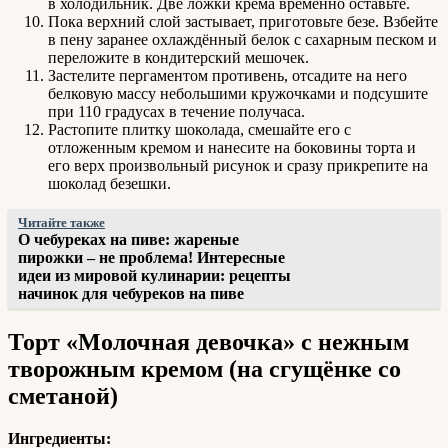
в холодильник. Две ложки крема временно оставьте.
Пока верхний слой застывает, приготовьте безе. Взбейте
в пену заранее охлаждённый белок с сахарным песком и
переложите в кондитерский мешочек.
Застелите пергаментом противень, отсадите на него
белковую массу небольшими кружочками и подсушите
при 110 градусах в течение получаса.
Растопите плитку шоколада, смешайте его с
отложенным кремом и нанесите на боковины торта и
его верх произвольный рисунок и сразу прикрепите на
шоколад безешки.
Читайте также
О чебуреках на пиве: жареные
пирожки – не проблема! Интересные
идеи из мировой кулинарии: рецепты
начинок для чебуреков на пиве
Торт «Молочная девочка» с нежным
творожным кремом (на сгущёнке со
сметаной)
Ингредиенты: