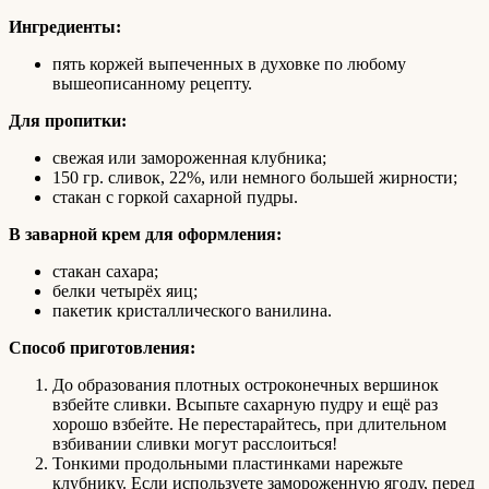
Ингредиенты:
пять коржей выпеченных в духовке по любому
вышеописанному рецепту.
Для пропитки:
свежая или замороженная клубника;
150 гр. сливок, 22%, или немного большей жирности;
стакан с горкой сахарной пудры.
В заварной крем для оформления:
стакан сахара;
белки четырёх яиц;
пакетик кристаллического ванилина.
Способ приготовления:
До образования плотных остроконечных вершинок
взбейте сливки. Всыпьте сахарную пудру и ещё раз
хорошо взбейте. Не перестарайтесь, при длительном
взбивании сливки могут расслоиться!
Тонкими продольными пластинками нарежьте
клубнику. Если используете замороженную ягоду, перед