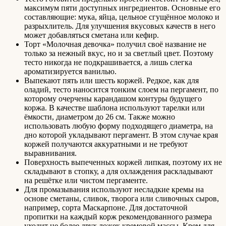
максимум пяти доступных ингредиентов. Основные его
составляющие: мука, яйца, цельное сгущённое молоко и
разрыхлитель. Для улучшения вкусовых качеств в него
может добавляться сметана или кефир.
Торт «Молочная девочка» получил своё название не
только за нежный вкус, но и за светлый цвет. Поэтому
тесто никогда не подкрашивается, а лишь слегка
ароматизируется ванилью.
Выпекают пять или шесть коржей. Редкое, как для
оладий, тесто наносится тонким слоем на пергамент, по
которому очерчены карандашом контуры будущего
коржа. В качестве шаблона используют тарелки или
ёмкости, диаметром до 26 см. Также можно
использовать любую форму подходящего диаметра, на
дно которой укладывают пергамент. В этом случае края
коржей получаются аккуратными и не требуют
выравнивания.
Поверхность выпеченных коржей липкая, поэтому их не
складывают в стопку, а для охлаждения раскладывают
на решётке или чистом пергаменте.
Для промазывания используют несладкие кремы на
основе сметаны, сливок, творога или сливочных сыров,
например, сорта Маскарпоне. Для достаточной
пропитки на каждый корж рекомендованного размера
уходит не более двух ложек кремовой массы. Крем для