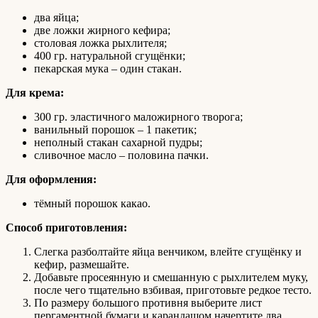
два яйца;
две ложки жирного кефира;
столовая ложка рыхлителя;
400 гр. натуральной сгущёнки;
пекарская мука – один стакан.
Для крема:
300 гр. эластичного маложирного творога;
ванильный порошок – 1 пакетик;
неполный стакан сахарной пудры;
сливочное масло – половина пачки.
Для оформления:
тёмный порошок какао.
Способ приготовления:
Слегка разболтайте яйца венчиком, влейте сгущёнку и
кефир, размешайте.
Добавьте просеянную и смешанную с рыхлителем муку,
после чего тщательно взбивая, приготовьте редкое тесто.
По размеру большого противня выберите лист
пергаментной бумаги и карандашом начертите два