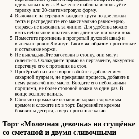
одинаковых круга. В качестве шаблона используйте
тарелку или 20-сантиметровую форму.
Выложите на середину каждого круга по две ложки
теста и распределите его максимально равномерно,
стараясь не выходить за линию. Для удобства можно
взять небольшой шпатель или длинный широкий нож.
Поместите противень в прогретый духовой шкаф и
выпеките ровно 8 минут. Таким же образом приготовьте
и остальные коржи.
Не выкладывайте заготовки в стопку, они могут
склеиться. Охлаждайте прямо на пергаменте, аккуратно
перетянув его с противня на стол.
Протёртый на сите творог взбейте с добавлением
сахарной пудры и, не прекращая процесса, добавьте к
нему размягчённое масло. Вводите его небольшими
порциями, не более столовой ложки за один раз. В
конце всыпьте ваниль.
Обильно промажьте остывшие коржи творожным
кремом и сложите их в торт. Выровняйте кремом
боковины десерта, а верх присыпьте какао.
Торт «Молочная девочка» на сгущёнке
со сметаной и двумя сливочными