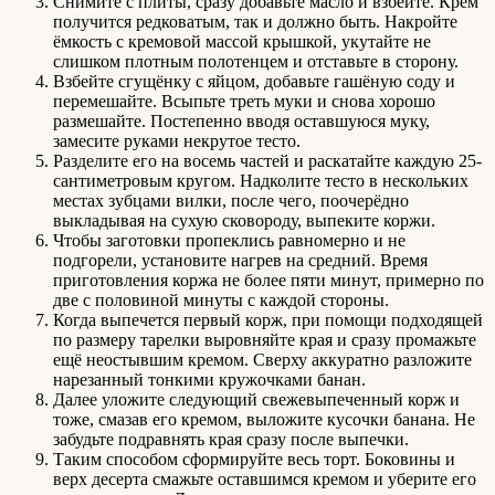
Снимите с плиты, сразу добавьте масло и взбейте. Крем
получится редковатым, так и должно быть. Накройте
ёмкость с кремовой массой крышкой, укутайте не
слишком плотным полотенцем и отставьте в сторону.
Взбейте сгущёнку с яйцом, добавьте гашёную соду и
перемешайте. Всыпьте треть муки и снова хорошо
размешайте. Постепенно вводя оставшуюся муку,
замесите руками некрутое тесто.
Разделите его на восемь частей и раскатайте каждую 25-
сантиметровым кругом. Надколите тесто в нескольких
местах зубцами вилки, после чего, поочерёдно
выкладывая на сухую сковороду, выпеките коржи.
Чтобы заготовки пропеклись равномерно и не
подгорели, установите нагрев на средний. Время
приготовления коржа не более пяти минут, примерно по
две с половиной минуты с каждой стороны.
Когда выпечется первый корж, при помощи подходящей
по размеру тарелки выровняйте края и сразу промажьте
ещё неостывшим кремом. Сверху аккуратно разложите
нарезанный тонкими кружочками банан.
Далее уложите следующий свежевыпеченный корж и
тоже, смазав его кремом, выложите кусочки банана. Не
забудьте подравнять края сразу после выпечки.
Таким способом сформируйте весь торт. Боковины и
верх десерта смажьте оставшимся кремом и уберите его