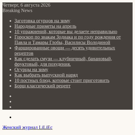
Четверг, 6 августа 2026
Breaking News
Заготовка огурцов на зиму
Народные приметы на апрель
10 упражнений, которые вы делаете неправильно
Гороскоп по знакам Зодиака и по году рождения от
Павла и Тамары Глобы, Василисы Володиной
Фаршированные овощи — десять удивительных
рецептов
Как сделать cмузи — клубничный, банановый,
фруктовый, для похудения.
Огурцы на зиму
Как выбрать выпускной наряд
10 постных блюд, которые стоит приготовить
Борщ классический рецепт
Log
In
Random
Article
Sidebar
Menu
Женский журнал LiLiEc