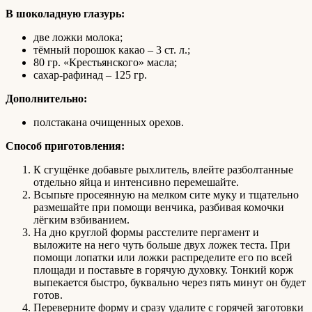
В шоколадную глазурь:
две ложки молока;
тёмный порошок какао – 3 ст. л.;
80 гр. «Крестьянского» масла;
сахар-рафинад – 125 гр.
Дополнительно:
полстакана очищенных орехов.
Способ приготовления:
К сгущёнке добавьте рыхлитель, влейте разболтанные
отдельно яйца и интенсивно перемешайте.
Всыпьте просеянную на мелком сите муку и тщательно
размешайте при помощи венчика, разбивая комочки
лёгким взбиванием.
На дно круглой формы расстелите пергамент и
выложите на него чуть больше двух ложек теста. При
помощи лопатки или ложки распределите его по всей
площади и поставьте в горячую духовку. Тонкий корж
выпекается быстро, буквально через пять минут он будет
готов.
Переверните форму и сразу удалите с горячей заготовки