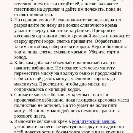
измельчением слегка оттайте её, а после выложите
пластинки на дуршлаг и дайте им полежать, пока не
оттают полностью.
На сервировочное блюдо положите корж, аккуратно
разровняйте по нему две ложки сливочного крема
уложите сверху пластинки клубники. Прикройте
кусочки ягод тонким слоем кремовой массы и положите
сверху другой корж, слегка придавите. Обрабатывая
таким способом, соберите все коржи. Верх и боковины
торта, лишь слегка смажьте кремом. Уберите торт в
холод.
К белкам добавьте обычный и ванильный сахар и
начните взбивание. Не позднее чем через минуту
переместите миску на водяную баню и продолжайте
взбивать ещё десять минут, увеличив скорость до
максимума. Проследите, чтобы дно миски не
соприкасалось с кипящей водой.
Снимите миску с белковым кремом с плиты и
продолжайте взбивание, пока глянцевая кремовая масса
полностью не остынет. На это уйдёт не более пяти
минут. В конце можно добавить немного красителя
розового цвета.
Выложите белковый крем в
кондитерский мешок
,
установите на него звездчатую насадку и отсадите по
всей поверхности и бокам торта узор в виде крупных