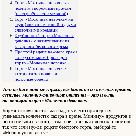
Торт «Молочная девочка» с
нежным творожным кремом
(на сгущёнке со сметаной)
Торт «Молочная девочка» на
сгущёнке со сметаной и двумя
сливочными кремами
Клубничный торт «Молочная
девочка» с завитушками из
заварного белкового крема
Простой рецепт нежного крема
со вкусом крем-брюле для
торта «Молочная девочка»
Торт «Молочная девочка» –
хитрости технологии и
полезные советы
Тонкие бисквитные коржи, комбинация из нежных кремов,
светлые, молочно-сливочные оттенки – это и есть
настоящий торт «Молочная девочка».
Коржи готовят настолько сладкими, что приходится
уменьшать количество сахара в креме. Минимум продуктов и
почти никаких хлопот, а главное – никаких долгих пропиток,
так что если нужен рецепт быстрого торта, выбирайте
«Молочную девочку».