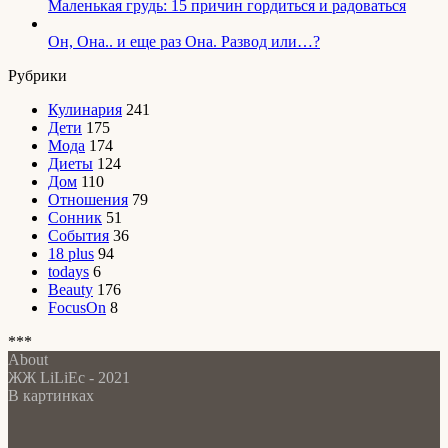
Маленькая грудь: 15 причин гордиться и радоваться
Он, Она.. и еще раз Она. Развод или…?
Рубрики
Кулинария
241
Дети
175
Мода
174
Диеты
124
Дом
110
Отношения
79
Сонник
51
События
36
18 plus
94
todays
6
Beauty
176
FocusOn
8
***
About
ЖЖ LiLiEc - 2021
В картинках