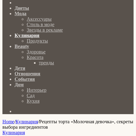
Главная
Диеты
Мода
Аксессуары
Стиль в моде
Звезды в рекламе
Кулинария
Продукты
Beauty
Здоровье
Красота
тренды
Дети
Отношения
События
Дом
Интерьер
Сад
Кухня
Search
for
Home
/
Кулинария
/
Рецепты торта «Молочная девочка», секреты
выбора ингредиентов
Кулинария