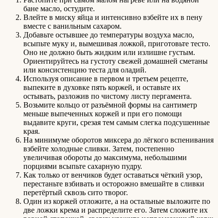
бане масло, остудите.
Влейте в миску яйца и интенсивно взбейте их в пену
вместе с ванильным сахаром.
Добавьте остывшее до температуры воздуха масло,
всыпьте муку и, вымешивая ложкой, приготовьте тесто.
Оно не должно быть жидким или излишне густым.
Ориентируйтесь на густоту свежей домашней сметаны
или консистенцию теста для оладий.
Используя описание в первом и третьем рецепте,
выпеките в духовке пять коржей, и оставьте их
остывать, разложив по чистому листу пергамента.
Возьмите кольцо от разъёмной формы на сантиметр
меньше выпеченных коржей и при его помощи
выдавите круги, срезая тем самым слегка подсушенные
края.
На минимуме оборотов миксера до лёгкого вспенивания
взбейте холодные сливки. Затем, постепенно
увеличивая обороты до максимума, небольшими
порциями всыпьте сахарную пудру.
Как только от венчиков будет оставаться чёткий узор,
перестаньте взбивать и осторожно вмешайте в сливки
перетёртый сквозь сито творог.
Один из коржей отложите, а на остальные выложите по
две ложки крема и распределите его. Затем сложите их