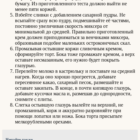
бумагу. Из приготовленного теста должно выйти не
менее пяти коржей.
Взбейте сливки с добавлением сахарной пудры. Не
всыпайте сразу всю пудру, подмешивайте её частями,
постоянно увеличивая скорость миксера от
минимальной до средней. Правильно приготовленный
крем должен приподниматься за венчиками миксера,
образовывая подобие маленьких остроконечных скал.
Промазывая остывшие коржи сливочным кремом,
сформируйте торт. Бока тоже промажьте кремом, а верх
оставьте несмазанным, его нужно будет покрыть
глазурью.
Перелейте молоко в кастрюльку и поставьте на средний
нагрев. Когда оно хорошо прогреется, добавьте
пересеянное какао, сахарный песок, размешайте и
оставьте закипать. В конце, в почти кипящую глазурь,
добавьте кусочки масла и, размешав до однородности,
снимите с плиты.
Слегка остывшую глазурь вылейте на верхний, не
промазанный, корж и аккуратно разровняйте при
помощи лопатки или ножа. Бока торта присыпьте
мелкорублеными орехами.
Читайте также