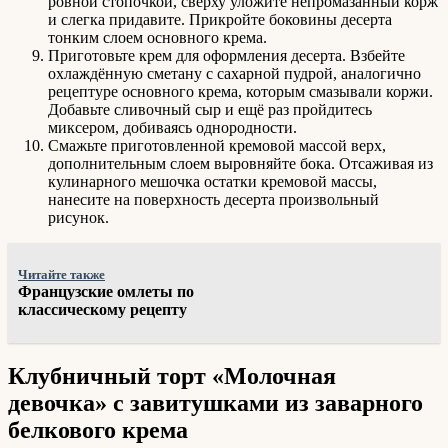
ровной стопочкой, сверху уложите непромазанный корж
и слегка придавите. Прикройте боковины десерта
тонким слоем основного крема.
Приготовьте крем для оформления десерта. Взбейте
охлаждённую сметану с сахарной пудрой, аналогично
рецептуре основного крема, которым смазывали коржи.
Добавьте сливочный сыр и ещё раз пройдитесь
миксером, добиваясь однородности.
Смажьте приготовленной кремовой массой верх,
дополнительным слоем выровняйте бока. Отсаживая из
кулинарного мешочка остатки кремовой массы,
нанесите на поверхность десерта произвольный
рисунок.
Читайте также
Французские омлеты по
классическому рецепту
Клубничный торт «Молочная
девочка» с завитушками из заварного
белкового крема