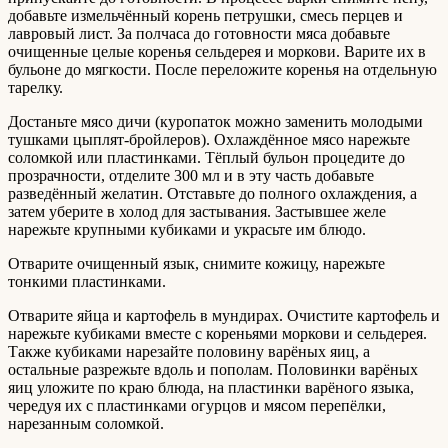
добавьте измельчённый корень петрушки, смесь перцев и
лавровый лист. За полчаса до готовности мяса добавьте
очищенные целые коренья сельдерея и моркови. Варите их в
бульоне до мягкости. После переложите коренья на отдельную
тарелку.
Достаньте мясо дичи (куропаток можно заменить молодыми
тушками цыплят-бройлеров). Охлаждённое мясо нарежьте
соломкой или пластинками. Тёплый бульон процедите до
прозрачности, отделите 300 мл и в эту часть добавьте
разведённый желатин. Отставьте до полного охлаждения, а
затем уберите в холод для застывания. Застывшее желе
нарежьте крупными кубиками и украсьте им блюдо.
Отварите очищенный язык, снимите кожицу, нарежьте
тонкими пластинками.
Отварите яйца и картофель в мундирах. Очистите картофель и
нарежьте кубиками вместе с кореньями моркови и сельдерея.
Также кубиками нарезайте половину варёных яиц, а
остальные разрежьте вдоль и пополам. Половинки варёных
яиц уложите по краю блюда, на пластинки варёного языка,
чередуя их с пластинками огурцов и мясом перепёлки,
нарезанным соломкой.