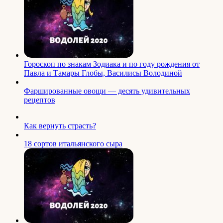
Гороскоп по знакам Зодиака и по году рождения от
Павла и Тамары Глобы, Василисы Володиной
Фаршированные овощи — десять удивительных
рецептов
Как вернуть страсть?
18 сортов итальянского сыра