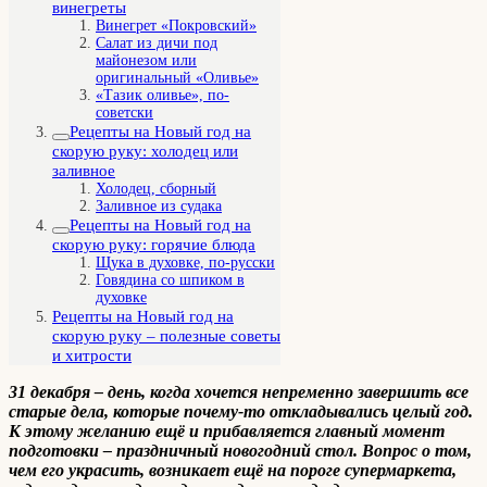
винегреты
Винегрет «Покровский»
Салат из дичи под
майонезом или
оригинальный «Оливье»
«Тазик оливье», по-
советски
Рецепты на Новый год на
скорую руку: холодец или
заливное
Холодец, сборный
Заливное из судака
Рецепты на Новый год на
скорую руку: горячие блюда
Щука в духовке, по-русски
Говядина со шпиком в
духовке
Рецепты на Новый год на
скорую руку – полезные советы
и хитрости
31 декабря – день, когда хочется непременно завершить все
старые дела, которые почему-то откладывались целый год.
К этому желанию ещё и прибавляется главный момент
подготовки – праздничный новогодний стол. Вопрос о том,
чем его украсить, возникает ещё на пороге супермаркета,