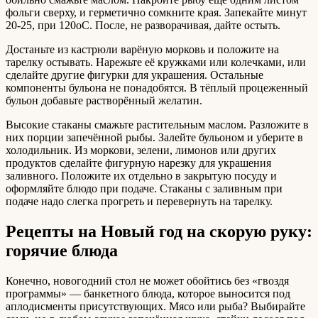
фольги сверху, и герметично сомкните края. Запекайте минут
20-25, при 120оС. После, не разворачивая, дайте остыть.
Достаньте из кастрюли варёную морковь и положите на
тарелку остывать. Нарежьте её кружками или колечками, или
сделайте другие фигурки для украшения. Остальные
компоненты бульона не понадобятся. В тёплый процеженный
бульон добавьте растворённый желатин.
Высокие стаканы смажьте растительным маслом. Разложите в
них порции запечённой рыбы. Залейте бульоном и уберите в
холодильник. Из моркови, зелени, лимонов или других
продуктов сделайте фигурную нарезку для украшения
заливного. Положите их отдельно в закрытую посуду и
оформляйте блюдо при подаче. Стаканы с заливным при
подаче надо слегка прогреть и перевернуть на тарелку.
Рецепты на Новый год на скорую руку:
горячие блюда
Конечно, новогодний стол не может обойтись без «гвоздя
программы» — банкетного блюда, которое выносится под
аплодисменты присутствующих. Мясо или рыба? Выбирайте