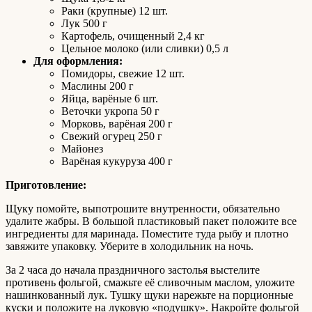
Раки (крупные) 12 шт.
Лук 500 г
Картофель, очищенный 2,4 кг
Цельное молоко (или сливки) 0,5 л
Для оформления:
Помидоры, свежие 12 шт.
Маслины 200 г
Яйца, варёные 6 шт.
Веточки укропа 50 г
Морковь, варёная 200 г
Свежий огурец 250 г
Майонез
Варёная кукуруза 400 г
Приготовление:
Щуку помойте, выпотрошите внутренности, обязательно
удалите жабры. В большой пластиковый пакет положите все
ингредиенты для маринада. Поместите туда рыбу и плотно
завяжите упаковку. Уберите в холодильник на ночь.
За 2 часа до начала праздничного застолья выстелите
противень фольгой, смажьте её сливочным маслом, уложите
нашинкованный лук. Тушку щуки нарежьте на порционные
куски и положите на луковую «подушку». Накройте фольгой