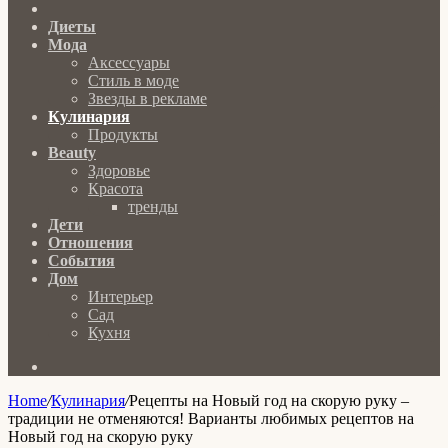
Главная
Диеты
Мода
Аксессуары
Стиль в моде
Звезды в рекламе
Кулинария
Продукты
Beauty
Здоровье
Красота
тренды
Дети
Отношения
События
Дом
Интерьер
Сад
Кухня
Search
for
Home
/
Кулинария
/
Рецепты на Новый год на скорую руку –
традиции не отменяются! Варианты любимых рецептов на
Новый год на скорую руку