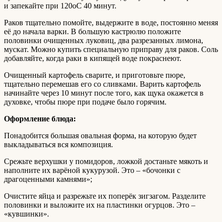
и запекайте при 120оС 40 минут.
Раков тщательно помойте, выдержите в воде, постоянно меняя
её до начала варки. В большую кастрюлю положите
половинки очищенных луковиц, два разрезанных лимона,
мускат. Можно купить специальную приправу для раков. Соль
добавляйте, когда раки в кипящей воде покраснеют.
Очищенный картофель сварите, и приготовьте пюре,
тщательно перемешав его со сливками. Варить картофель
начинайте через 10 минут после того, как щука окажется в
духовке, чтобы пюре при подаче было горячим.
Оформление блюда:
Понадобится большая овальная форма, на которую будет
выкладываться вся композиция.
Срежьте верхушки у помидоров, ложкой достаньте мякоть и
наполните их варёной кукурузой. Это – «бочонки с
драгоценными камнями»;
Очистите яйца и разрежьте их поперёк зигзагом. Разделите
половинки и выложите их на пластинки огурцов. Это –
«кувшинки».