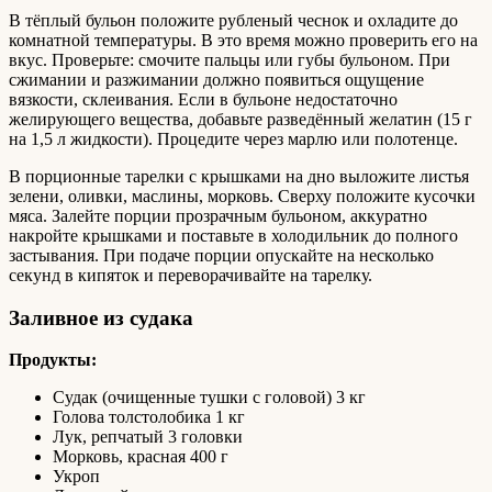
В тёплый бульон положите рубленый чеснок и охладите до
комнатной температуры. В это время можно проверить его на
вкус. Проверьте: смочите пальцы или губы бульоном. При
сжимании и разжимании должно появиться ощущение
вязкости, склеивания. Если в бульоне недостаточно
желирующего вещества, добавьте разведённый желатин (15 г
на 1,5 л жидкости). Процедите через марлю или полотенце.
В порционные тарелки с крышками на дно выложите листья
зелени, оливки, маслины, морковь. Сверху положите кусочки
мяса. Залейте порции прозрачным бульоном, аккуратно
накройте крышками и поставьте в холодильник до полного
застывания. При подаче порции опускайте на несколько
секунд в кипяток и переворачивайте на тарелку.
Заливное из судака
Продукты:
Судак (очищенные тушки с головой) 3 кг
Голова толстолобика 1 кг
Лук, репчатый 3 головки
Морковь, красная 400 г
Укроп