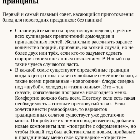
принципы
Первый и самый главный совет, касающийся приготовления
блюд для новогодних праздников: без паники!
Спланируйте меню на предстоящую неделю, с учётом
всех кулинарных предпочтений домочадцев и
приглашённых гостей. Желательно рассчитать заранее
количество порций, прибавив, на всякий случай, но не
более двух или трёх, если кто-то задумает сделать
сюрприз своим внезапным появлением. В Новый год
такие чудеса случаются часто.
В каждой семье существуют определённые традиции,
когда в центр стола ставится любимое семейное блюдо, а
также всеми признанные «новогодние» блюда: селёдка
под «шубой», холодец и «тазик оливье». Это – так
сказать, обязательная программа новогоднего меню.
Комфортно должно быть всем. Поэтому, если есть такая
необходимость – готовьте пресловутый тазик. Если
хочется внести разнообразие, то вариантов
традиционных салатов существует уже достаточно
много. Попробуйте их немного видоизменить, добавив
новые компоненты или «поиграйте с оформлением», но
чтобы Новый год был действительно новым, прибавьте
к праздничному меню своё кулинарное «открытие» —