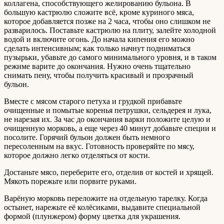
коллагена, способствующего желированию бульона. В
большую кастрюлю сложите всё, кроме куриного мяса,
которое добавляется позже на 2 часа, чтобы оно слишком не
разварилось. Поставьте кастрюлю на плиту, залейте холодной
водой и включите огонь. До начала кипения его можно
сделать интенсивным; как только начнут подниматься
пузырьки, убавьте до самого минимального уровня, и в таком
режиме варите до окончания. Нужно очень тщательно
снимать пену, чтобы получить красивый и прозрачный
бульон.
Вместе с мясом старого петуха и грудкой прибавьте
очищенные и помытые коренья петрушки, сельдерея и лука,
не нарезая их. За час до окончания варки положите целую и
очищенную морковь, а еще через 40 минут добавьте специи и
посолите. Горячий бульон должен быть немного
пересоленным на вкус. Готовность проверяйте по мясу,
которое должно легко отделяться от кости.
Достаньте мясо, переберите его, отделив от костей и хрящей.
Мякоть порежьте или порвите руками.
Варёную морковь переложите на отдельную тарелку. Когда
остынет, нарежьте её колёсиками, выдавите специальной
формой (плунжером) форму цветка для украшения.