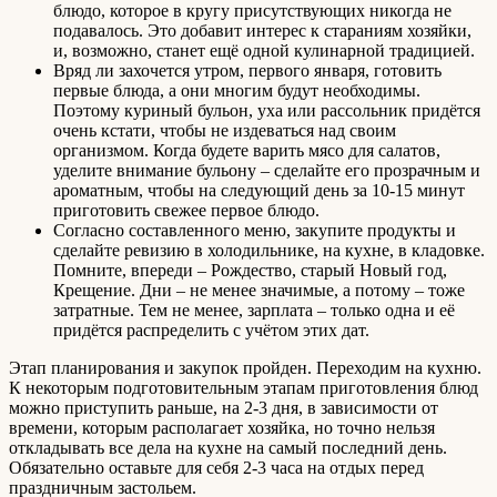
блюдо, которое в кругу присутствующих никогда не
подавалось. Это добавит интерес к стараниям хозяйки,
и, возможно, станет ещё одной кулинарной традицией.
Вряд ли захочется утром, первого января, готовить
первые блюда, а они многим будут необходимы.
Поэтому куриный бульон, уха или рассольник придётся
очень кстати, чтобы не издеваться над своим
организмом. Когда будете варить мясо для салатов,
уделите внимание бульону – сделайте его прозрачным и
ароматным, чтобы на следующий день за 10-15 минут
приготовить свежее первое блюдо.
Согласно составленного меню, закупите продукты и
сделайте ревизию в холодильнике, на кухне, в кладовке.
Помните, впереди – Рождество, старый Новый год,
Крещение. Дни – не менее значимые, а потому – тоже
затратные. Тем не менее, зарплата – только одна и её
придётся распределить с учётом этих дат.
Этап планирования и закупок пройден. Переходим на кухню.
К некоторым подготовительным этапам приготовления блюд
можно приступить раньше, на 2-3 дня, в зависимости от
времени, которым располагает хозяйка, но точно нельзя
откладывать все дела на кухне на самый последний день.
Обязательно оставьте для себя 2-3 часа на отдых перед
праздничным застольем.