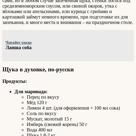
сами, но в любом случае запечённая щука, стейки лосося под
средиземноморским соусом, или свиной окорок, утка с
яблоками или апельсинами, или курица с грибами и
картошкой займут немного времени, при подготовке их для
запекания, и много места и внимания – на праздничном столе.
Читайте также
Лапша соба
Щука в духовке, по-русски
Продукты:
Для маринада:
Перец по вкусу
Мёд 120 г
Лимон 4 шт. (для оформления + 100 мл сока)
Соль по вкусу
Мускат, молотый 15 г
Имбирь (свежий корень) 50 г
Вода 400 мл
Щука 1,8-2 кг