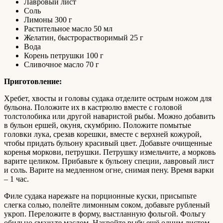
Лавровый лист
Соль
Лимоны 300 г
Растительное масло 50 мл
Желатин, быстрорастворимый 25 г
Вода
Корень петрушки 100 г
Сливочное масло 70 г
Приготовление:
Хребет, хвосты и головы судака отделите острым ножом для
бульона. Положите их в кастрюлю вместе с головой
толстолобика или другой наваристой рыбы. Можно добавить
в бульон ершей, окуня, скумбрию. Положите помытые
головки лука, срезав корешки, вместе с верхней кожурой,
чтобы придать бульону красивый цвет. Добавьте очищенные
коренья моркови, петрушки. Петрушку измельчите, а морковь
варите целиком. Прибавьте к бульону специи, лавровый лист
и соль. Варите на медленном огне, снимая пену. Время варки
– 1 час.
Филе судака нарежьте на порционные куски, присыпьте
слегка солью, полейте лимонным соком, добавьте рубленый
укроп. Переложите в форму, выстланную фольгой. Фольгу
обильно смажьте маслом. Накройте рыбу ещё одним листом