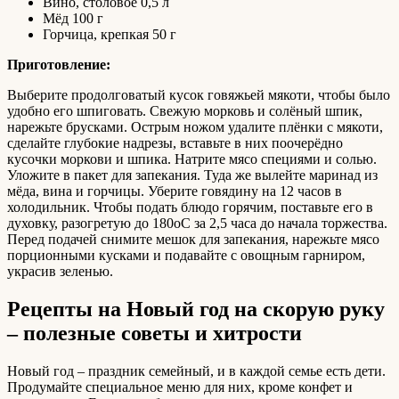
Вино, столовое 0,5 л
Мёд 100 г
Горчица, крепкая 50 г
Приготовление:
Выберите продолговатый кусок говяжьей мякоти, чтобы было
удобно его шпиговать. Свежую морковь и солёный шпик,
нарежьте брусками. Острым ножом удалите плёнки с мякоти,
сделайте глубокие надрезы, вставьте в них поочерёдно
кусочки моркови и шпика. Натрите мясо специями и солью.
Уложите в пакет для запекания. Туда же вылейте маринад из
мёда, вина и горчицы. Уберите говядину на 12 часов в
холодильник. Чтобы подать блюдо горячим, поставьте его в
духовку, разогретую до 180оС за 2,5 часа до начала торжества.
Перед подачей снимите мешок для запекания, нарежьте мясо
порционными кусками и подавайте с овощным гарниром,
украсив зеленью.
Рецепты на Новый год на скорую руку
– полезные советы и хитрости
Новый год – праздник семейный, и в каждой семье есть дети.
Продумайте специальное меню для них, кроме конфет и