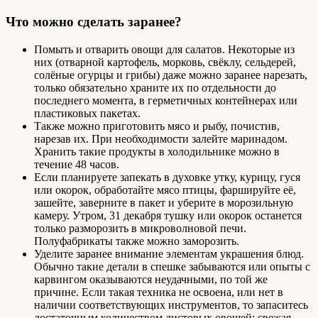
Что можно сделать заранее?
Помыть и отварить овощи для салатов. Некоторые из
них (отварной картофель, морковь, свёклу, сельдерей,
солёные огурцы и грибы) даже можно заранее нарезать,
только обязательно храните их по отдельности до
последнего момента, в герметичных контейнерах или
пластиковых пакетах.
Также можно приготовить мясо и рыбу, почистив,
нарезав их. При необходимости залейте маринадом.
Хранить такие продукты в холодильнике можно в
течение 48 часов.
Если планируете запекать в духовке утку, курицу, гуся
или окорок, обработайте мясо птицы, фаршируйте её,
зашейте, заверните в пакет и уберите в морозильную
камеру. Утром, 31 декабря тушку или окорок останется
только разморозить в микроволновой печи.
Полуфабрикаты также можно заморозить.
Уделите заранее внимание элементам украшения блюд.
Обычно такие детали в спешке забываются или опыты с
карвингом оказываются неудачными, по той же
причине. Если такая техника не освоена, или нет в
наличии соответствующих инструментов, то запаситесь
достаточным количеством листовых овощей: свежая