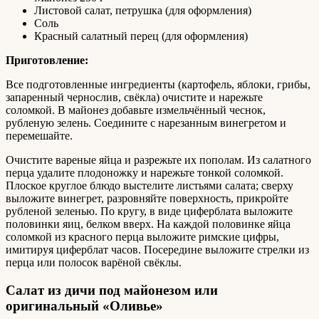
Листовой салат, петрушка (для оформления)
Соль
Красный салатный перец (для оформления)
Приготовление:
Все подготовленные ингредиенты (картофель, яблоки, грибы,
запаренный чернослив, свёкла) очистите и нарежьте
соломкой. В майонез добавьте измельчённый чеснок,
рубленую зелень. Соедините с нарезанным винегретом и
перемешайте.
Очистите вареные яйца и разрежьте их пополам. Из салатного
перца удалите плодоножку и нарежьте тонкой соломкой.
Плоское круглое блюдо выстелите листьями салата; сверху
выложите винегрет, разровняйте поверхность, прикройте
рубленой зеленью. По кругу, в виде циферблата выложите
половинки яиц, белком вверх. На каждой половинке яйца
соломкой из красного перца выложите римские цифры,
имитируя циферблат часов. Посередине выложите стрелки из
перца или полосок варёной свёклы.
Салат из дичи под майонезом или
оригинальный «Оливье»