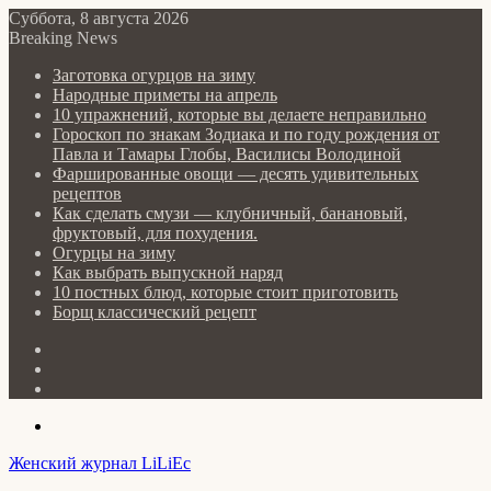
Суббота, 8 августа 2026
Breaking News
Заготовка огурцов на зиму
Народные приметы на апрель
10 упражнений, которые вы делаете неправильно
Гороскоп по знакам Зодиака и по году рождения от
Павла и Тамары Глобы, Василисы Володиной
Фаршированные овощи — десять удивительных
рецептов
Как сделать cмузи — клубничный, банановый,
фруктовый, для похудения.
Огурцы на зиму
Как выбрать выпускной наряд
10 постных блюд, которые стоит приготовить
Борщ классический рецепт
Log
In
Random
Article
Sidebar
Menu
Женский журнал LiLiEc