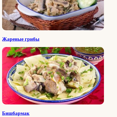
Жареные грибы
Бишбармак