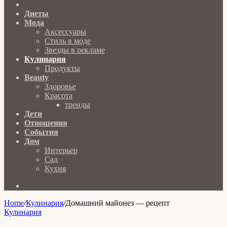
Главная
Диеты
Мода
Аксессуары
Стиль в моде
Звезды в рекламе
Кулинария
Продукты
Beauty
Здоровье
Красота
тренды
Дети
Отношения
События
Дом
Интерьер
Сад
Кухня
Search
for
Home
/
Кулинария
/
Домашний майонез — рецепт
Кулинария