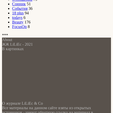
Сонник
51
События
36
18 plus
94
todays
6
Beauty
176
FocusOn
8
***
About
ЖЖ LiLiEc - 2021
В картинках
О журнале LiLiEc & Co
Все материалы на данном сайте взяты из открытых
источников - имеют обратную ссылку на материал в