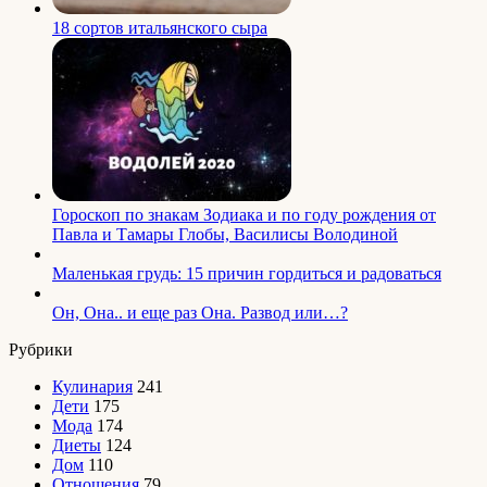
18 сортов итальянского сыра
Гороскоп по знакам Зодиака и по году рождения от
Павла и Тамары Глобы, Василисы Володиной
Маленькая грудь: 15 причин гордиться и радоваться
Он, Она.. и еще раз Она. Развод или…?
Рубрики
Кулинария
241
Дети
175
Мода
174
Диеты
124
Дом
110
Отношения
79