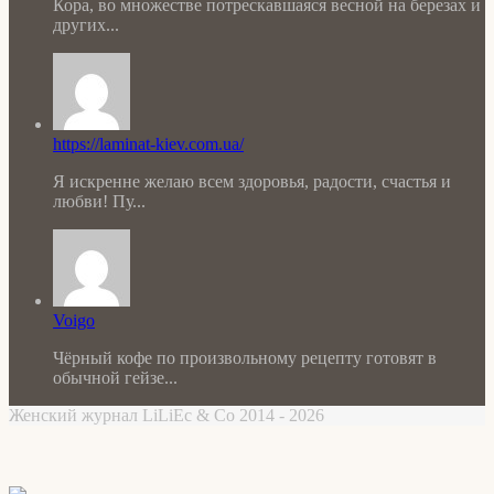
Кора, во множестве потрескавшаяся весной на березах и
других...
https://laminat-kiev.com.ua/
Я искренне желаю всем здоровья, радости, счастья и
любви! Пу...
Voigo
Чёрный кофе по произвольному рецепту готовят в
обычной гейзе...
Женский журнал LiLiEc & Co 2014 - 2026
Facebook
X
WhatsApp
Telegram
Back
to
top
button