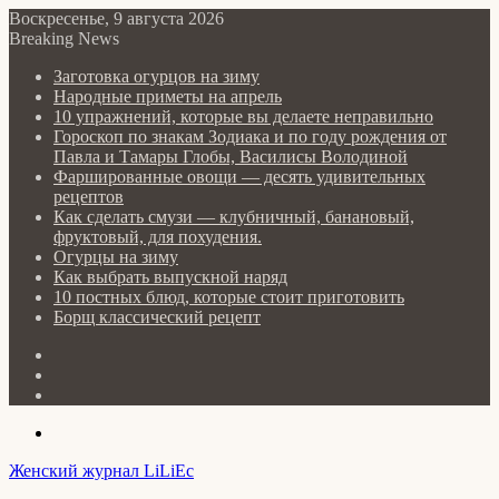
Воскресенье, 9 августа 2026
Breaking News
Заготовка огурцов на зиму
Народные приметы на апрель
10 упражнений, которые вы делаете неправильно
Гороскоп по знакам Зодиака и по году рождения от
Павла и Тамары Глобы, Василисы Володиной
Фаршированные овощи — десять удивительных
рецептов
Как сделать cмузи — клубничный, банановый,
фруктовый, для похудения.
Огурцы на зиму
Как выбрать выпускной наряд
10 постных блюд, которые стоит приготовить
Борщ классический рецепт
Log
In
Random
Article
Sidebar
Menu
Женский журнал LiLiEc