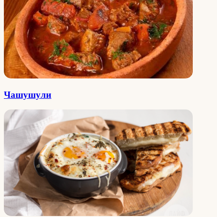
Чашушули