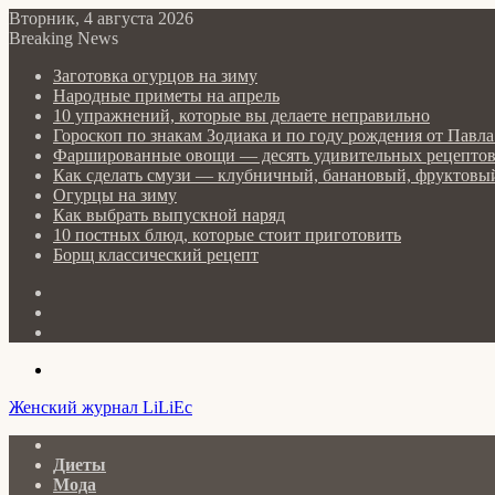
Вторник, 4 августа 2026
Breaking News
Заготовка огурцов на зиму
Народные приметы на апрель
10 упражнений, которые вы делаете неправильно
Гороскоп по знакам Зодиака и по году рождения от Пав
Фаршированные овощи — десять удивительных рецепто
Как сделать cмузи — клубничный, банановый, фруктовый
Огурцы на зиму
Как выбрать выпускной наряд
10 постных блюд, которые стоит приготовить
Борщ классический рецепт
Log
In
Random
Article
Sidebar
Menu
Женский журнал LiLiEc
Главная
Диеты
Мода