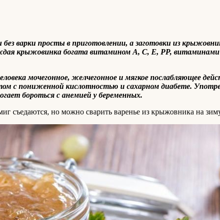
 без варки просты в приготовлении, а заготовки из крыжовн
ждая крыжовинка богата витамином А, С, Е, РР, витаминами 
еловека мочегонное, желчегонное и мягкое послабляющее дей
том с пониженной кислотностью и сахарном диабете. Употре
гает бороться с анемией у беременных.
иг съедаются, но можно сварить варенье из крыжовника на зиму