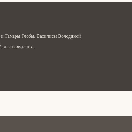
ла и Тамары Глобы, Василисы Володиной
в
, для похудения.