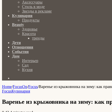
Аксессуары
Стиль в моде
Звезды в рекламе
Кулинария
Продукты
Beauty
Здоровье
Красота
тренды
Дети
Отношения
События
Дом
Интерьер
Сад
Кухня
Search
for
Home
/
FocusOn
/
Focus
/
Варенье из крыжовника на зиму: как прав
Focus
Кулинария
Варенье из крыжовника на зиму: как п