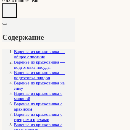
0
43
4 minutes read
Содержание
Варенье из крыжовника —
общее описание
Варенье из крыжовника —
подготовка посуды
Варенье из крыжовника —
подготовка плодов
Варенье из крыжовника на
зиму
Варенье из крыжовника с
малиной
Варенье из крыжовника с
арахисом
Варенье из крыжовника с
грецкими орехами
Варенье из крыжовника с
апельсинами.