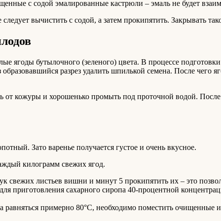
енные с содой эмалированные кастрюли – эмаль не будет взаимо
е следует вычистить с содой, а затем прокипятить. Закрывать т
плодов
лые ягоды бутылочного (зеленого) цвета. В процессе подготовк
з образовавшийся разрез удалить шпилькой семена. После чего 
ь от кожуры и хорошенько промыть под проточной водой. После 
потный. Зато варенье получается густое и очень вкусное.
каждый килограмм свежих ягод.
к свежих листьев вишни и минут 5 прокипятить их – это позво
 для приготовления сахарного сиропа 40-процентной концентра
а равняться примерно 80°С, необходимо поместить очищенные и