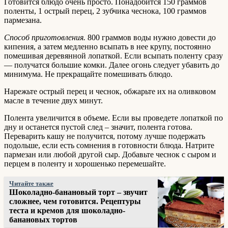
Готовится блюдо очень просто. Понадобится 150 граммов
поленты, 1 острый перец, 2 зубчика чеснока, 100 граммов
пармезана.
Способ приготовления.
800 граммов воды нужно довести до
кипения, а затем медленно всыпать в нее крупу, постоянно
помешивая деревянной лопаткой. Если всыпать поленту сразу
— получатся большие комки. Далее огонь следует убавить до
минимума. Не прекращайте помешивать блюдо.
Нарежьте острый перец и чеснок, обжарьте их на оливковом
масле в течение двух минут.
Полента увеличится в объеме. Если вы проведете лопаткой по
дну и останется пустой след – значит, полента готова.
Переварить кашу не получится, потому лучше подержать
подольше, если есть сомнения в готовности блюда. Натрите
пармезан или любой другой сыр. Добавьте чеснок с сыром и
перцем в поленту и хорошенько перемешайте.
Читайте также
Шоколадно-банановый торт – звучит
сложнее, чем готовится. Рецептуры
теста и кремов для шоколадно-
банановых тортов