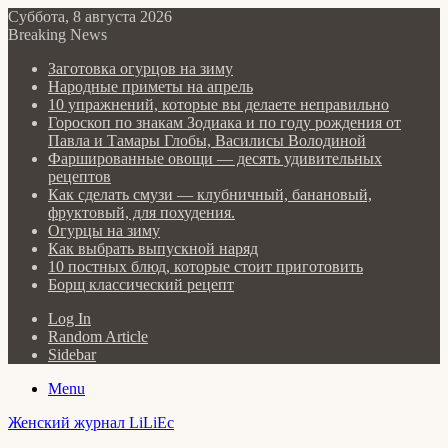
Суббота, 8 августа 2026
Breaking News
Заготовка огурцов на зиму
Народные приметы на апрель
10 упражнений, которые вы делаете неправильно
Гороскоп по знакам Зодиака и по году рождения от
Павла и Тамары Глобы, Василисы Володиной
Фаршированные овощи — десять удивительных
рецептов
Как сделать cмузи — клубничный, банановый,
фруктовый, для похудения.
Огурцы на зиму
Как выбрать выпускной наряд
10 постных блюд, которые стоит приготовить
Борщ классический рецепт
Log In
Random Article
Sidebar
Menu
Женский журнал LiLiEc