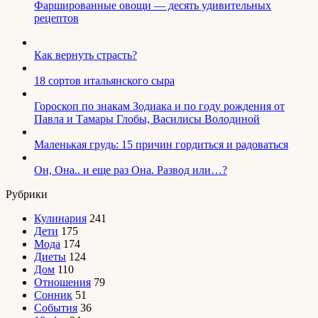
Фаршированные овощи — десять удивительных
рецептов
Как вернуть страсть?
18 сортов итальянского сыра
Гороскоп по знакам Зодиака и по году рождения от
Павла и Тамары Глобы, Василисы Володиной
Маленькая грудь: 15 причин гордиться и радоваться
Он, Она.. и еще раз Она. Развод или…?
Рубрики
Кулинария
241
Дети
175
Мода
174
Диеты
124
Дом
110
Отношения
79
Сонник
51
События
36