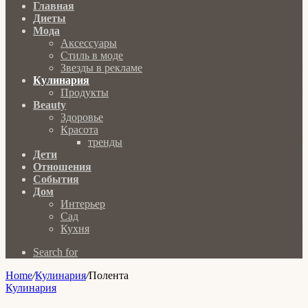
Главная
Диеты
Мода
Аксессуары
Стиль в моде
Звезды в рекламе
Кулинария
Продукты
Beauty
Здоровье
Красота
тренды
Дети
Отношения
События
Дом
Интерьер
Сад
Кухня
Search for
Home
/
Кулинария
/
Полента
Кулинария