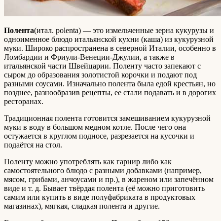
Полента
(итал. polenta) — это измельченные зерна кукурузы и
одноименное блюдо итальянской кухни (каша) из кукурузной
муки. Широко распространена в северной Италии, особенно в
Ломбардии и Фриули-Венеции-Джулии, а также в
итальянской части Швейцарии. Поленту часто запекают с
сыром до образования золотистой корочки и подают под
разными соусами. Изначально полента была едой крестьян, но
позднее, разнообразив рецепты, ее стали подавать и в дорогих
ресторанах.
Традиционная полента готовится замешиванием кукурузной
муки в воду в большом медном котле. После чего она
остужается в круглом подносе, разрезается на кусочки и
подаётся на стол.
Поленту можно употреблять как гарнир либо как
самостоятельного блюдо с разными добавками (например,
мясом, грибами, анчоусами и пр.), в жареном или запечённом
виде и т. д. Бывает твёрдая полента (её можно приготовить
самим или купить в виде полуфабриката в продуктовых
магазинах), мягкая, сладкая полента и другие.