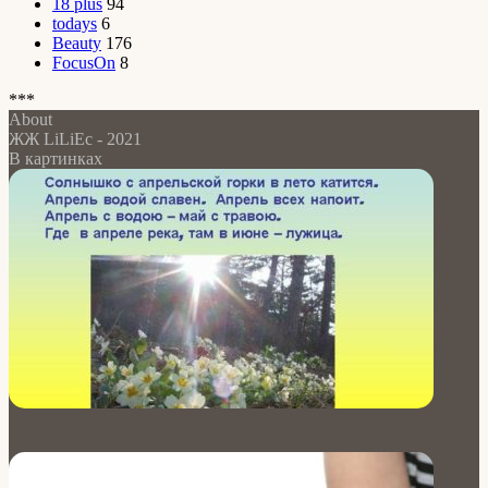
18 plus
94
todays
6
Beauty
176
FocusOn
8
***
About
ЖЖ LiLiEc - 2021
В картинках