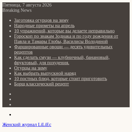
Пятница, 7 августа 2026
Breaking News
Заготовка огурцов на зиму
Народные приметы на апрель
10 упражнений, которые вы делаете неправильно
Гороскоп по знакам Зодиака и по году рождения от
Павла и Тамары Глобы, Василисы Володиной
Фаршированные овощи — десять удивительных
рецептов
Как сделать cмузи — клубничный, банановый,
фруктовый, для похудения.
Огурцы на зиму
Как выбрать выпускной наряд
10 постных блюд, которые стоит приготовить
Борщ классический рецепт
Log
In
Random
Article
Sidebar
Menu
Женский журнал LiLiEc