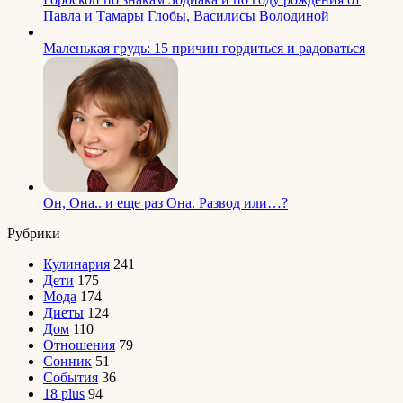
Павла и Тамары Глобы, Василисы Володиной
Маленькая грудь: 15 причин гордиться и радоваться
Он, Она.. и еще раз Она. Развод или…?
Рубрики
Кулинария
241
Дети
175
Мода
174
Диеты
124
Дом
110
Отношения
79
Сонник
51
События
36
18 plus
94