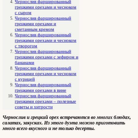
Чернослив фаршированный
грецкими орехами и чесноком
с сыром
Чернослив фаршированный
грецкими орехами и
сметанным кремом
Чернослив фаршированный
грецкими орехами и чесноком
с творогом
Чернослив фаршированный
грецкими орехами с зефиром и
бананами
Чернослив фаршированный
грецкими орехами и чесноком
с курицей
Чернослив фаршированный
грецкими орехами в вине
Чернослив фаршированный
грецкими орехами – полезные
советы и хитрости
Чернослив и грецкий орех встречаются во многих блюдах,
салатах, закусках. Из этого дуэта можно приготовить
много всего вкусного и не только десерты.