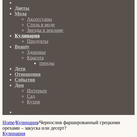
Главная
Диеты
Мода
Аксессуары
Стиль в моде
Звезды в рекламе
Кулинария
Продукты
Beauty
Здоровье
Красота
тренды
Дети
Отношения
События
Дом
Интерьер
Сад
Кухня
Search
for
Home
/
Кулинария
/
Чернослив фаршированный грецкими
орехами – закуска или десерт?
Кулинария