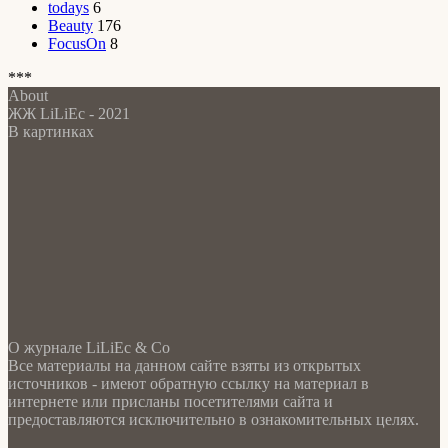
todays
6
Beauty
176
FocusOn
8
***
About
ЖЖ LiLiEc - 2021
В картинках
О журнале LiLiEc & Co
Все материалы на данном сайте взяты из открытых
источников - имеют обратную ссылку на материал в
интернете или присланы посетителями сайта и
предоставляются исключительно в ознакомительных целях.