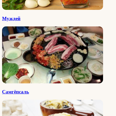
Муждей
Самгёпсаль