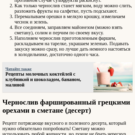
противном случае сухофрукты раскиснут.
Как только чернослив станет мягким, воду можно слить,
разложить фрукты на салфетке, пусть подсыхают.
Перемалываем орешки в мелкую крошку, измельчаем
чеснок и зелень.
Все соединяем, заправляем майонезом (можно взять
сметану), солим и перчим по своему вкусу.
Наполняем чернослив приготовленным фаршем,
раскладываем на тарелке, украшаем зеленью. Подавать
закуску можно сразу, но лучше дать немного настояться
в холодильнике, достаточно одного часа.
Читайте также
Рецепты молочных коктейлей с
клубникой и шоколадом, бананом,
малиной
Чернослив фаршированный грецкими
орехами в сметане (десерт)
Рецепт потрясающе вкусного и полезного десерта, который
нужно обязательно попробовать! Сметану можно
использовать любой жирности, но лучше не брать чересчур