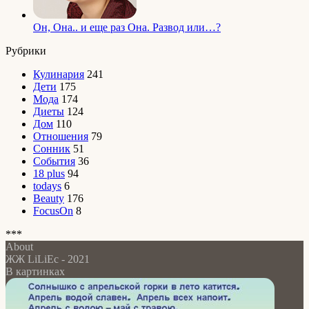
Он, Она.. и еще раз Она. Развод или…?
Рубрики
Кулинария
241
Дети
175
Мода
174
Диеты
124
Дом
110
Отношения
79
Сонник
51
События
36
18 plus
94
todays
6
Beauty
176
FocusOn
8
***
About
ЖЖ LiLiEc - 2021
В картинках