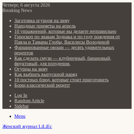
Четверг, 6 августа 2026
Breaking News
Заготовка огурцов на зиму
Народные приметы на апрель
10 упражнений, которые вы делаете неправильно
Гороскоп по знакам Зодиака и по году рождения от
Павла и Тамары Глобы, Василисы Володиной
Фаршированные овощи — десять удивительных
рецептов
Как сделать cмузи — клубничный, банановый,
фруктовый, для похудения.
Огурцы на зиму
Как выбрать выпускной наряд
10 постных блюд, которые стоит приготовить
Борщ классический рецепт
Log In
Random Article
Sidebar
Menu
Женский журнал LiLiEc