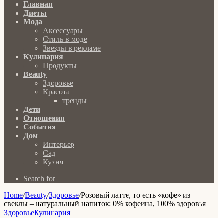
Главная
Диеты
Мода
Аксессуары
Стиль в моде
Звезды в рекламе
Кулинария
Продукты
Beauty
Здоровье
Красота
тренды
Дети
Отношения
События
Дом
Интерьер
Сад
Кухня
Search for
Home
/
Beauty
/
Здоровье
/
Розовый латте, то есть «кофе» из
свеклы – натуральный напиток: 0% кофеина, 100% здоровья
Здоровье
Кулинария