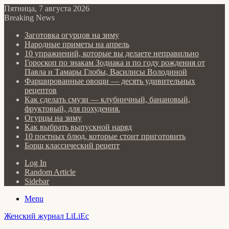
Пятница, 7 августа 2026
Breaking News
Заготовка огурцов на зиму
Народные приметы на апрель
10 упражнений, которые вы делаете неправильно
Гороскоп по знакам Зодиака и по году рождения от
Павла и Тамары Глобы, Василисы Володиной
Фаршированные овощи — десять удивительных
рецептов
Как сделать cмузи — клубничный, банановый,
фруктовый, для похудения.
Огурцы на зиму
Как выбрать выпускной наряд
10 постных блюд, которые стоит приготовить
Борщ классический рецепт
Log In
Random Article
Sidebar
Menu
Женский журнал LiLiEc