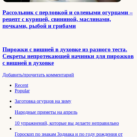
Рассольник с перловкой и солеными огурцами –
рецепт с курицей, свининой, маслинами,
почками, рыбой и грибами
Пирожки с вишней в духовке из разного теста.
Секреты непротекающей начинки для пирожков
с вишней в духовке
Добавить/прочитать комментарий
Recent
Popular
Заготовка огурцов на зиму
Народные приметы на апрель
10 упражнений, которые вы делаете неправильно
Гороскоп по знакам Зодиака и по году рождения от