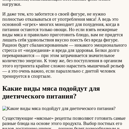
нагрузки.
И даже тем, кто заботится о своей фигуре, не нужно
полностью отказываться от употребления мяса! А ведь это
основной «огрех» многих монодиет для похудения, когда в
питании остаются только овощи. Но если взять нежирные
виды мяса и правильно приготовить блюдо, вам не придется
лишать себя удовольствия вкусно поесть без вреда фигуре.
Рацион будет сбалансированным — никакого эмоционального
стресса от «недоедания» и вреда для здоровья. Белки долго
перевариваются — при этом затрачивается значительное
количество энергии. К тому же, без поступления в организм
этого нутриента крайне сложно нарастить мышечный рельеф
— а это очень важно, если параллельно с диетой человек
тренируется в спортзале.
Какие виды мяса подойдут для
диетического питания?
Существующие «мясные» рецепты позволяют готовить самые
разные блюда на основе этого продукта. Выбор постных его
видов достаточно широк — рацион будет разнообразным и