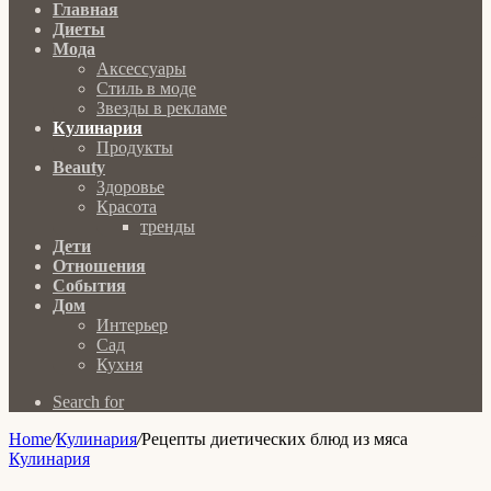
Главная
Диеты
Мода
Аксессуары
Стиль в моде
Звезды в рекламе
Кулинария
Продукты
Beauty
Здоровье
Красота
тренды
Дети
Отношения
События
Дом
Интерьер
Сад
Кухня
Search for
Home
/
Кулинария
/
Рецепты диетических блюд из мяса
Кулинария