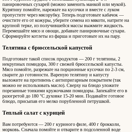
панировочных сухарей (можно заменить манкой или мукой).
Курятину помойте, нарежьте на кусочки и вместе с луком
пропустите через мясорубку. Теперь подготовьте кабачок —
очистите его от кожуры, уберите семена из мякоти, натрите на
крупной терке, из получившейся массы выжмите жидкость.
Перемешайте мясо и овощи, добавьте панировочные сухари.
Сформируйте котлеты из фарша и приготовьте их на пару.
Телятина с брюссельской капустой
Подготовьте такой список продуктов — 200 г телятины, 2
некрупных помидора, 300 г свежей брюссельской капусты.
Мясо помойте, разрежьте на порционные кусочки по 2-3 см,
сварите до готовности. Вареную телятину и капусту
выложите на противень с антипригарным покрытием (так
можно не использовать масло). Сверху на блюдо уложите
порезанные тонкими кружочками помидоры. Запекайте его в
разогретой до 180 °С духовке 15-20 мин. Подавайте готовое
блюдо, присыпав его мелко порубленной петрушкой.
Теплый салат с курицей
Вам потребуются — 200 г куриного филе, 400 г брокколи,
морковь. Сначала помойте и отварите в подсоленной воде