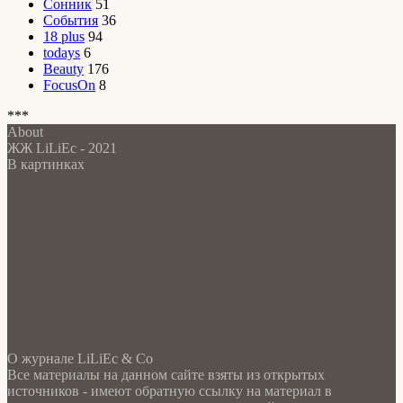
Сонник
51
События
36
18 plus
94
todays
6
Beauty
176
FocusOn
8
***
About
ЖЖ LiLiEc - 2021
В картинках
О журнале LiLiEc & Co
Все материалы на данном сайте взяты из открытых
источников - имеют обратную ссылку на материал в