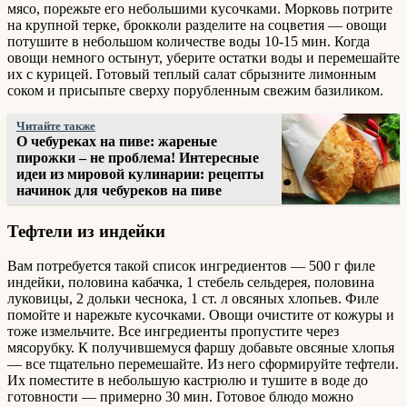
мясо, порежьте его небольшими кусочками. Морковь потрите
на крупной терке, брокколи разделите на соцветия — овощи
потушите в небольшом количестве воды 10-15 мин. Когда
овощи немного остынут, уберите остатки воды и перемешайте
их с курицей. Готовый теплый салат сбрызните лимонным
соком и присыпьте сверху порубленным свежим базиликом.
Читайте также
О чебуреках на пиве: жареные
пирожки – не проблема! Интересные
идеи из мировой кулинарии: рецепты
начинок для чебуреков на пиве
Тефтели из индейки
Вам потребуется такой список ингредиентов — 500 г филе
индейки, половина кабачка, 1 стебель сельдерея, половина
луковицы, 2 дольки чеснока, 1 ст. л овсяных хлопьев. Филе
помойте и нарежьте кусочками. Овощи очистите от кожуры и
тоже измельчите. Все ингредиенты пропустите через
мясорубку. К получившемуся фаршу добавьте овсяные хлопья
— все тщательно перемешайте. Из него сформируйте тефтели.
Их поместите в небольшую кастрюлю и тушите в воде до
готовности — примерно 30 мин. Готовое блюдо можно