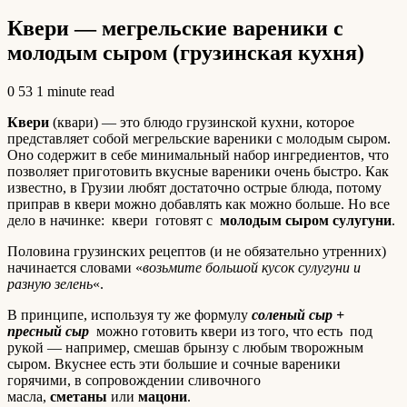
Квери — мегрельские вареники с
молодым сыром (грузинская кухня)
0
53
1 minute read
Квери
(квари) — это блюдо грузинской кухни, которое
представляет собой мегрельские вареники с молодым сыром.
Оно содержит в себе минимальный набор ингредиентов, что
позволяет приготовить вкусные вареники очень быстро. Как
известно, в Грузии любят достаточно острые блюда, потому
приправ в квери можно добавлять как можно больше. Но все
дело в начинке: квери готовят с
молодым сыром сулугуни
.
Половина грузинских рецептов (и не обязательно утренних)
начинается словами «
возьмите большой кусок сулугуни и
разную зелень
«.
В принципе, используя ту же формулу
соленый сыр +
пресный сыр
можно готовить квери из того, что есть под
рукой — например, смешав брынзу с любым творожным
сыром. Вкуснее есть эти большие и сочные вареники
горячими, в сопровождении сливочного
масла,
сметаны
или
мацони
.