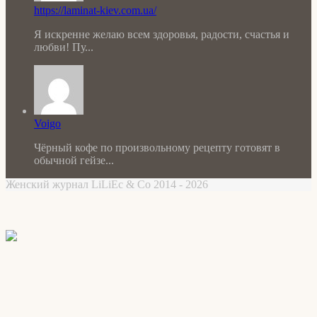
https://laminat-kiev.com.ua/
Я искренне желаю всем здоровья, радости, счастья и
любви! Пу...
Voigo
Чёрный кофе по произвольному рецепту готовят в
обычной гейзе...
Женский журнал LiLiEc & Co 2014 - 2026
Facebook
X
WhatsApp
Telegram
Back
to
top
button