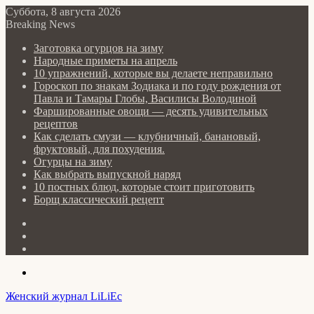
Суббота, 8 августа 2026
Breaking News
Заготовка огурцов на зиму
Народные приметы на апрель
10 упражнений, которые вы делаете неправильно
Гороскоп по знакам Зодиака и по году рождения от
Павла и Тамары Глобы, Василисы Володиной
Фаршированные овощи — десять удивительных
рецептов
Как сделать cмузи — клубничный, банановый,
фруктовый, для похудения.
Огурцы на зиму
Как выбрать выпускной наряд
10 постных блюд, которые стоит приготовить
Борщ классический рецепт
Log
In
Random
Article
Sidebar
Menu
Женский журнал LiLiEc