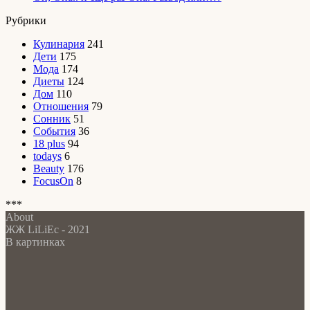
Рубрики
Кулинария
241
Дети
175
Мода
174
Диеты
124
Дом
110
Отношения
79
Сонник
51
События
36
18 plus
94
todays
6
Beauty
176
FocusOn
8
***
About
ЖЖ LiLiEc - 2021
В картинках