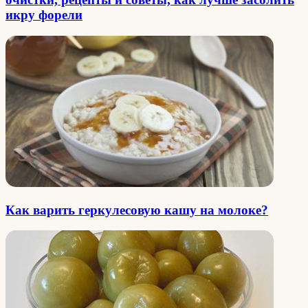
икру форели
Как варить геркулесовую кашу на молоке?