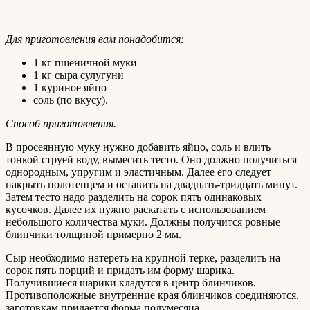
Для приготовления вам понадобится:
1 кг пшеничной муки
1 кг сыра сулугуни
1 куриное яйцо
соль (по вкусу).
Способ приготовления.
В просеянную муку нужно добавить яйцо, соль и влить
тонкой струей воду, вымесить тесто. Оно должно получиться
однородным, упругим и эластичным. Далее его следует
накрыть полотенцем и оставить на двадцать-тридцать минут.
Затем тесто надо разделить на сорок пять одинаковых
кусочков. Далее их нужно раскатать с использованием
небольшого количества муки. Должны получится ровные
блинчики толщиной примерно 2 мм.
Сыр необходимо натереть на крупной терке, разделить на
сорок пять порций и придать им форму шарика.
Получившиеся шарики кладутся в центр блинчиков.
Противоположные внутренние края блинчиков соединяются,
заготовкам придается форма полумесяца.