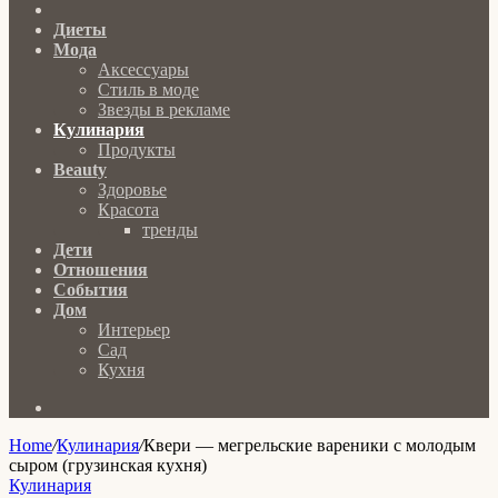
Главная
Диеты
Мода
Аксессуары
Стиль в моде
Звезды в рекламе
Кулинария
Продукты
Beauty
Здоровье
Красота
тренды
Дети
Отношения
События
Дом
Интерьер
Сад
Кухня
Search
for
Home
/
Кулинария
/
Квери — мегрельские вареники с молодым
сыром (грузинская кухня)
Кулинария