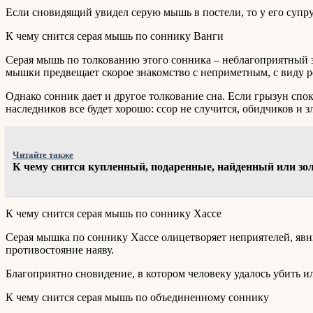
Если сновидящий увидел серую мышь в постели, то у его супру
К чему снится серая мышь по соннику Ванги
Серая мышь по толкованию этого сонника – неблагоприятный з
мышки предвещает скорое знакомство с неприметным, с виду р
Однако сонник дает и другое толкование сна. Если грызун спок
наследников все будет хорошо: ссор не случится, обидчиков и з
Читайте также
К чему снится купленный, подаренные, найденный или зол
К чему снится серая мышь по соннику Хассе
Серая мышка по соннику Хассе олицетворяет неприятелей, явны
противостояние наяву.
Благоприятно сновидение, в котором человеку удалось убить и
К чему снится серая мышь по объединенному соннику