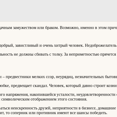
дачным замужеством или браком. Возможно, именно в этом прич
добрый, завистливый и очень хитрый человек. Недоброжелатель 
льность не должны сбивать с толку. За неприметностью прячется
 – предвестники мелких ссор, неурядиц, незначительных бытов
бке, предвещает скандал. Человек, который давно строит козни и
го напряжения, накопившейся усталости, неудовлетворенности 
я символическим отображением этого состояния.
ться неискренность друзей, неприятности в бизнесе, домашние 
ит, то соперник или противник имеют все шансы победить.