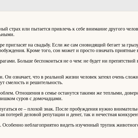
й страх или пытается привлечь к себе внимание другого челове
льными.
е пригласят на свадьбу. Если же сам сновидящий бегает за грыз
робуждения. Кроме того, сон может и просто означать приятные 
агами. Больше беспокоиться не о чем: не будет ни препятствий 
 Он означает, что в реальной жизни человек затеял очень сложн
гут смелость и решительность.
роблем. Отношения в семье останутся такими же теплыми, довер
слишком суров с домочадцами.
пугаться ее – плохой знак. После пробуждения нужно вниматель
ая потерей деловой репутации и денег, так и нечестная конкурен
. Особенно неблагоприятно видеть изученный трупик животного