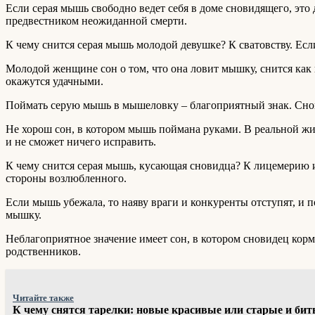
Если серая мышь свободно ведет себя в доме сновидящего, это 
предвестником неожиданной смерти.
К чему снится серая мышь молодой девушке? К сватовству. Есл
Молодой женщине сон о том, что она ловит мышку, снится как
окажутся удачными.
Поймать серую мышь в мышеловку – благоприятный знак. Снови
Не хорош сон, в котором мышь поймана руками. В реальной жи
и не сможет ничего исправить.
К чему снится серая мышь, кусающая сновидца? К лицемерию и 
стороны возлюбленного.
Если мышь убежала, то наяву враги и конкуренты отступят, и 
мышку.
Неблагоприятное значение имеет сон, в котором сновидец кор
родственников.
Читайте также
К чему снятся тарелки: новые красивые или старые и би