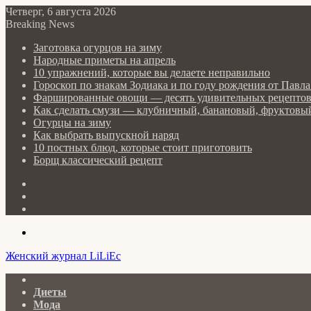
Четверг, 6 августа 2026
Breaking News
Заготовка огурцов на зиму
Народные приметы на апрель
10 упражнений, которые вы делаете неправильно
Гороскоп по знакам Зодиака и по году рождения от Пав
Фаршированные овощи — десять удивительных рецепто
Как сделать cмузи — клубничный, банановый, фруктовый
Огурцы на зиму
Как выбрать выпускной наряд
10 постных блюд, которые стоит приготовить
Борщ классический рецепт
Log
In
Random
Article
Sidebar
Menu
Женский журнал LiLiEc
Главная
Диеты
Мода