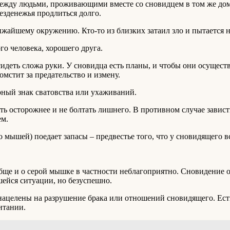
жду людьми, проживающими вместе со сновидцем в том же доме
езденежья продлиться долго.
жайшему окружению. Кто-то из близких затаил зло и пытается н
го человека, хорошего друга.
сидеть сложа руки. У сновидца есть планы, и чтобы они осущест
омстит за предательство и измену.
ерный знак сватовства или ухаживаний.
ть осторожнее и не болтать лишнего. В противном случае завис
ем.
о мышей) поедает запасы – предвестье того, что у сновидящего 
ще и о серой мышке в частности неблагоприятно. Сновидение о
шейся ситуации, но безуспешно.
нацелены на разрушение брака или отношений сновидящего. Есть 
итании.