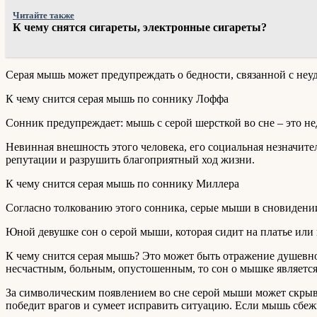
Читайте также
К чему снятся сигареты, электронные сигареты?
Серая мышь может предупреждать о бедности, связанной с неу
К чему снится серая мышь по соннику Лоффа
Сонник предупреждает: мышь с серой шерсткой во сне – это не
Невинная внешность этого человека, его социальная незначите
репутации и разрушить благоприятный ход жизни.
К чему снится серая мышь по соннику Миллера
Согласно толкованию этого сонника, серые мыши в сновидении
Юной девушке сон о серой мыши, которая сидит на платье или ю
К чему снится серая мышь? Это может быть отражение душевно
несчастным, больным, опустошенным, то сон о мышке являетс
За символическим появлением во сне серой мыши может скрыва
победит врагов и сумеет исправить ситуацию. Если мышь сбеж