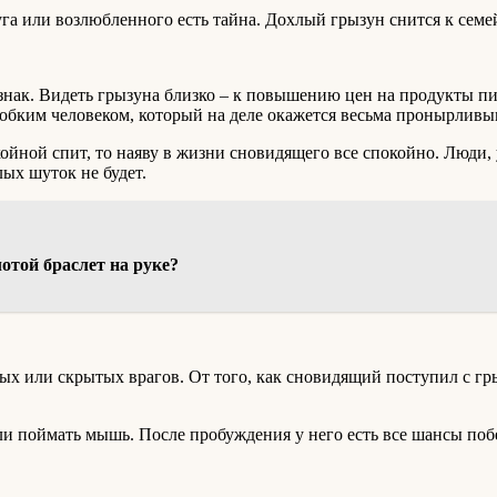
га или возлюбленного есть тайна. Дохлый грызун снится к семе
нак. Видеть грызуна близко – к повышению цен на продукты пи
обким человеком, который на деле окажется весьма пронырливы
ойной спит, то наяву в жизни сновидящего все спокойно. Люди, 
лых шуток не будет.
отой браслет на руке?
х или скрытых врагов. От того, как сновидящий поступил с гры
ли поймать мышь. После пробуждения у него есть все шансы побе