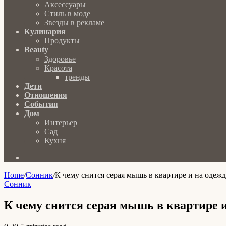
Аксессуары
Стиль в моде
Звезды в рекламе
Кулинария
Продукты
Beauty
Здоровье
Красота
тренды
Дети
Отношения
События
Дом
Интерьер
Сад
Кухня
Search
for
Home
/
Сонник
/
К чему снится серая мышь в квартире и на одеж
Сонник
К чему снится серая мышь в квартире и