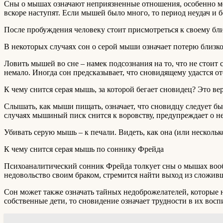
Сны о мышах означают неприязненные отношения, особенно ме
вскоре наступят. Если мышей было много, то период неудач и б
После пробуждения человеку стоит присмотреться к своему бли
В некоторых случаях сон о серой мыши означает потерю близко
Ловить мышей во сне – намек подсознания на то, что не стоит 
немало. Иногда сон предсказывает, что сновидящему удастся от
К чему снится серая мышь, за которой бегает сновидец? Это в
Слышать, как мыши пищать, означает, что сновидцу следует бы
случаях мышиный писк снится к воровству, предупреждает о н
Убивать серую мышь – к печали. Видеть, как она (или нескольк
К чему снится серая мышь по соннику Фрейда
Психоаналитический сонник Фрейда толкует сны о мышах вооб
недовольство своим браком, стремится найти выход из сложив
Сон может также означать тайных недоброжелателей, которые 
собственные дети, то сновидение означает трудности в их восп