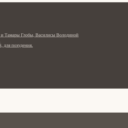
ла и Тамары Глобы, Василисы Володиной
в
, для похудения.