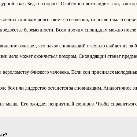
дурной знак. Беда на пороге. Особенно плохо видеть сон, в кот
и жених слишком долго тянет со свадьбой, то после такого снов
 предвестье беременности. Всем прочим сновидцам можно после 
дение означает, что наяву сновидящий с честью выйдет из любо
зни дело может окончиться позором. Сновидящий станет предмет
вероломству близкого человека. Если сон приснился молоденькой
поле боя или лидерство останется за сновидящим. Аналогичное з
мит мышь. Его ожидает неприятный сюрприз. Чтобы справиться 
тые?