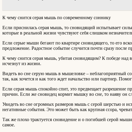
К чему снится серая мышь по современному соннику
Если приснилась серая мышь, то сновидящий испытывает сильны
которые в реальной жизни чувствуют себя слишком незначите
Если серые мыши бегают по квартире сновидящего, то его вскор
предложение. Радостное событие случится почти сразу после п
К чему снится серая мышь, убитая сновидящим? К победе над вр
исчезнут из жизни.
Видеть во сне серую мышь в мышеловке – неблагоприятный сон.
так, как хочется и как того ждет начальство или партнер. Помо
Если серая мышь спокойно спит, это предвещает разрешение п
причин. Если же сновидец кормит мышку во сне, то наяву он 
Увидеть во сне огромных размеров мышь с серой шерстью и ис
негативные события. Это может быть как крупная ссора, чреват
Так же плохо трактуется сновидение и о погибшей серой мыши
самое.