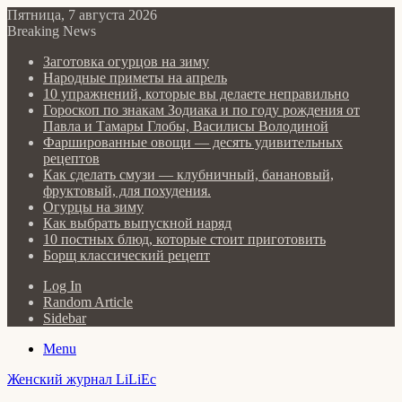
Пятница, 7 августа 2026
Breaking News
Заготовка огурцов на зиму
Народные приметы на апрель
10 упражнений, которые вы делаете неправильно
Гороскоп по знакам Зодиака и по году рождения от
Павла и Тамары Глобы, Василисы Володиной
Фаршированные овощи — десять удивительных
рецептов
Как сделать cмузи — клубничный, банановый,
фруктовый, для похудения.
Огурцы на зиму
Как выбрать выпускной наряд
10 постных блюд, которые стоит приготовить
Борщ классический рецепт
Log In
Random Article
Sidebar
Menu
Женский журнал LiLiEc