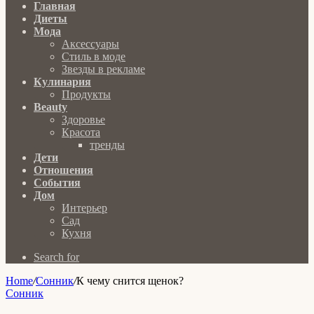
Главная
Диеты
Мода
Аксессуары
Стиль в моде
Звезды в рекламе
Кулинария
Продукты
Beauty
Здоровье
Красота
тренды
Дети
Отношения
События
Дом
Интерьер
Сад
Кухня
Search for
Home
/
Сонник
/
К чему снится щенок?
Сонник