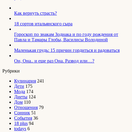
Как вернуть страсть?
18 сортов итальянского сыра
Гороскоп по знакам Зодиака и по году рождения от
Павла и Тамары Глобы, Василисы Володиной
Маленькая грудь: 15 причин гордиться и радоваться
Он, Она.. и еще раз Она. Развод или…?
Рубрики
Кулинария
241
Дети
175
Мода
174
Диеты
124
Дом
110
Отношения
79
Сонник
51
События
36
18 plus
94
todays
6