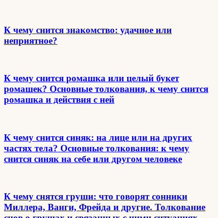
К чему снится знакомство: удачное или
неприятное?
К чему снится ромашка или целый букет
ромашек? Основные толкования, к чему снится
ромашка и действия с ней
К чему снится синяк: на лице или на других
частях тела? Основные толкования: к чему
снится синяк на себе или другом человеке
К чему снятся груши: что говорят сонники
Миллера, Ванги, Фрейда и другие. Толкование
снов о грушах и связанных с ними ситуациях