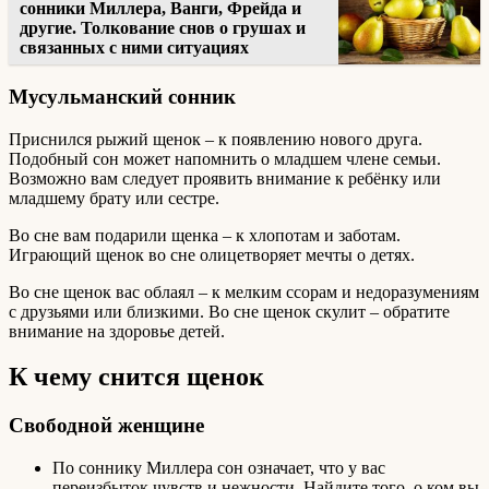
сонники Миллера, Ванги, Фрейда и
другие. Толкование снов о грушах и
связанных с ними ситуациях
Мусульманский сонник
Приснился рыжий щенок – к появлению нового друга.
Подобный сон может напомнить о младшем члене семьи.
Возможно вам следует проявить внимание к ребёнку или
младшему брату или сестре.
Во сне вам подарили щенка – к хлопотам и заботам.
Играющий щенок во сне олицетворяет мечты о детях.
Во сне щенок вас облаял – к мелким ссорам и недоразумениям
с друзьями или близкими. Во сне щенок скулит – обратите
внимание на здоровье детей.
К чему снится щенок
Свободной женщине
По соннику Миллера сон означает, что у вас
переизбыток чувств и нежности. Найдите того, о ком вы