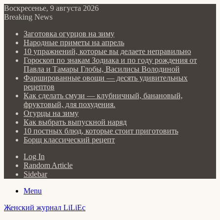
Воскресенье, 9 августа 2026
Breaking News
Заготовка огурцов на зиму
Народные приметы на апрель
10 упражнений, которые вы делаете неправильно
Гороскоп по знакам Зодиака и по году рождения от
Павла и Тамары Глобы, Василисы Володиной
Фаршированные овощи — десять удивительных
рецептов
Как сделать cмузи — клубничный, банановый,
фруктовый, для похудения.
Огурцы на зиму
Как выбрать выпускной наряд
10 постных блюд, которые стоит приготовить
Борщ классический рецепт
Log In
Random Article
Sidebar
Menu
Женский журнал LiLiEc