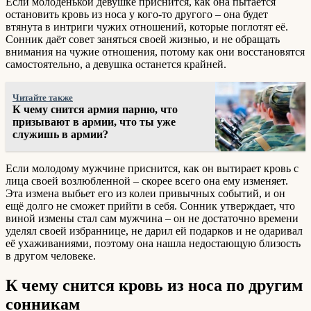
Если молоденькой девушке приснится, как она пытается
остановить кровь из носа у кого-то другого – она будет
втянута в интриги чужих отношений, которые поглотят её.
Сонник даёт совет заняться своей жизнью, и не обращать
внимания на чужие отношения, потому как они восстановятся
самостоятельно, а девушка останется крайней.
Читайте также
К чему снится армия парню, что
призывают в армии, что ты уже
служишь в армии?
Если молодому мужчине приснится, как он вытирает кровь с
лица своей возлюбленной – скорее всего она ему изменяет.
Эта измена выбьет его из колеи привычных событий, и он
ещё долго не сможет прийти в себя. Сонник утверждает, что
виной измены стал сам мужчина – он не достаточно времени
уделял своей избраннице, не дарил ей подарков и не одаривал
её ухаживаниями, поэтому она нашла недостающую близость
в другом человеке.
К чему снится кровь из носа по другим
сонникам