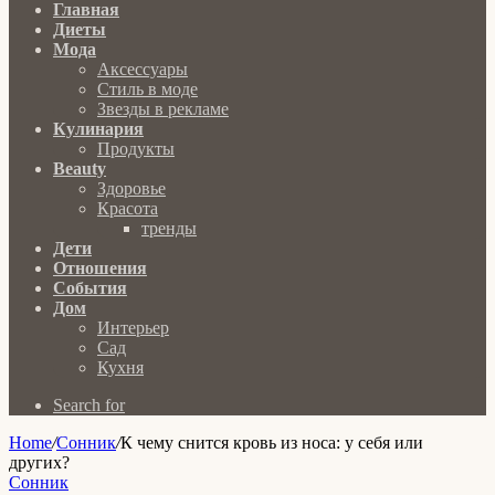
Главная
Диеты
Мода
Аксессуары
Стиль в моде
Звезды в рекламе
Кулинария
Продукты
Beauty
Здоровье
Красота
тренды
Дети
Отношения
События
Дом
Интерьер
Сад
Кухня
Search for
Home
/
Сонник
/
К чему снится кровь из носа: у себя или
других?
Сонник