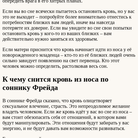
опередить врага в его хитрых планах.
Если вы во сне всячески пытаетесь остановить кровь, но у вас
это не выходит – попробуйте более внимательно отнестись к
потребностям близких вам людей, иначе вы навсегда
потеряете их доверие. Если вы увидите во сне свои попытки
остановить кровь у кого-то из ваших близких – вам
действительно нужно заняться их здоровьем.
Если матери приснится что кровь начинает идти из носа у её
новорожденного младенца – кто-то из её близких людей очень
сильно завидует появлению на свет первенца. Кто этот
человек можно определить, растолковав весь сон.
К чему снится кровь из носа по
соннику Фрейда
В соннике Фрейда сказано, что кровь олицетворяет
сексуальное влечение, страсть. Это непреодолимое желание
владеть человеком. Если же кровь идёт у вас во сне из носа –
вам стоит обезопасить себя от отношений, в котором вами
будут манипулировать. Эти отношения будут забирать у вас
энергию, и не будут давать вам возможности развиваться.