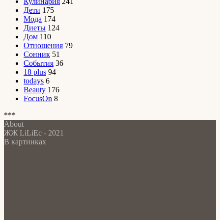
Кулинария
241
Дети
175
Мода
174
Диеты
124
Дом
110
Отношения
79
Сонник
51
События
36
18 plus
94
todays
6
Beauty
176
FocusOn
8
***
About
ЖЖ LiLiEc - 2021
В картинках