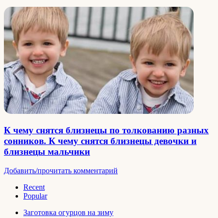
К чему снятся близнецы по толкованию разных
сонников. К чему снятся близнецы девочки и
близнецы мальчики
Добавить/прочитать комментарий
Recent
Popular
Заготовка огурцов на зиму