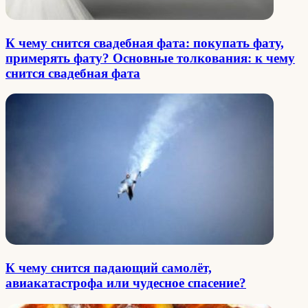
К чему снится свадебная фата: покупать фату,
примерять фату? Основные толкования: к чему
снится свадебная фата
К чему снится падающий самолёт,
авиакатастрофа или чудесное спасение?