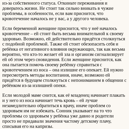
из-за собственного статуса. Откиньте переживания и
доверьтесь жизни. Не стоит так сильно вникать в чужие
проблемы, в особенности, если вам приснится, что
кровотечение началось не у вас, а у другого человека.
Если беременной женщине приснится, что у неё началось
кровотечение – ей стоит быть весьма внимательной к своему
здоровью. Возможно, ей действительно придётся столкнуться
с подобной проблемой. Также ей стоит обезопасить себя и
ребёнка от негативного влияния окружающих, так как весьма
вероятно, что кто-то желает ей зла и организм сигнализирует
ей об этом через сновидения. Если женщине приснится, как
она пытается помочь своему ребёнку справиться с
кровотечением из носа – она излишне его опекает. Ей нужно
пересмотреть методы воспитания, иначе, возможно ей
придётся в будущем столкнуться с непониманием в общении с
ребёнком из-за излишней опеки.
Если молодой маме снится, как её младенец начинает плакать
и у него из носа начинает течь кровь – ей лучше
незамедлительно обратиться к врачу, иначе проблем со
здоровьем им не избежать. Сонник указывает на то что
проблемы со здоровьем у ребёнка уже давно и родители
просто не придавали значения частому детскому плачу,
списывая его на капризы.