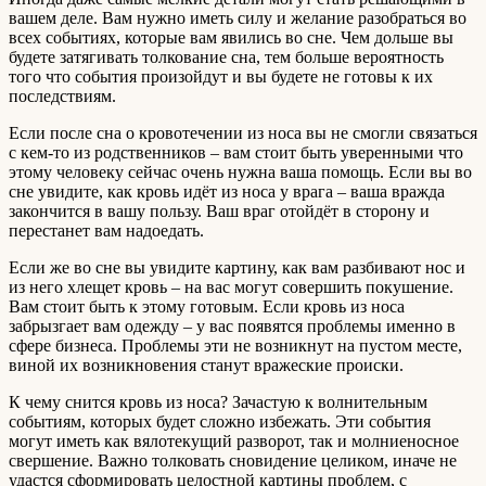
вашем деле. Вам нужно иметь силу и желание разобраться во
всех событиях, которые вам явились во сне. Чем дольше вы
будете затягивать толкование сна, тем больше вероятность
того что события произойдут и вы будете не готовы к их
последствиям.
Если после сна о кровотечении из носа вы не смогли связаться
с кем-то из родственников – вам стоит быть уверенными что
этому человеку сейчас очень нужна ваша помощь. Если вы во
сне увидите, как кровь идёт из носа у врага – ваша вражда
закончится в вашу пользу. Ваш враг отойдёт в сторону и
перестанет вам надоедать.
Если же во сне вы увидите картину, как вам разбивают нос и
из него хлещет кровь – на вас могут совершить покушение.
Вам стоит быть к этому готовым. Если кровь из носа
забрызгает вам одежду – у вас появятся проблемы именно в
сфере бизнеса. Проблемы эти не возникнут на пустом месте,
виной их возникновения станут вражеские происки.
К чему снится кровь из носа? Зачастую к волнительным
событиям, которых будет сложно избежать. Эти события
могут иметь как вялотекущий разворот, так и молниеносное
свершение. Важно толковать сновидение целиком, иначе не
удастся сформировать целостной картины проблем, с