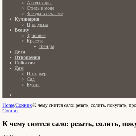
Аксессуары
Стиль в моде
Звезды в рекламе
Кулинария
Продукты
Beauty
Здоровье
Красота
тренды
Дети
Отношения
События
Дом
Интерьер
Сад
Кухня
Search
for
Home
/
Сонник
/
К чему снится сало: резать, солить, покупать, пр
Сонник
К чему снится сало: резать, солить, пок