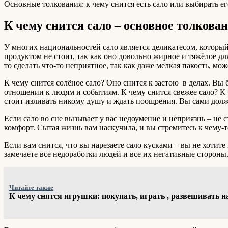
Основные толкования: к чему снится есть сало или выбирать ег
К чему снится сало – основное толкова
У многих национальностей сало является деликатесом, которы
продуктом не стоит, так как оно довольно жирное и тяжёлое дл
то сделать что-то неприятное, так как даже мелкая пакость, мо
К чему снится солёное сало? Оно снится к застою в делах. Вы 
отношении к людям и событиям. К чему снится свежее сало? К 
стоит изливать никому душу и ждать поощрения. Вы сами долж
Если сало во сне вызывает у вас недоумение и неприязнь – не с
комфорт. Сытая жизнь вам наскучила, и вы стремитесь к чему-
Если вам снится, что вы нарезаете сало кусками – вы не хотит
замечаете все недоработки людей и все их негативные стороны.
Читайте также
К чему снятся игрушки: покупать, играть , развешивать н