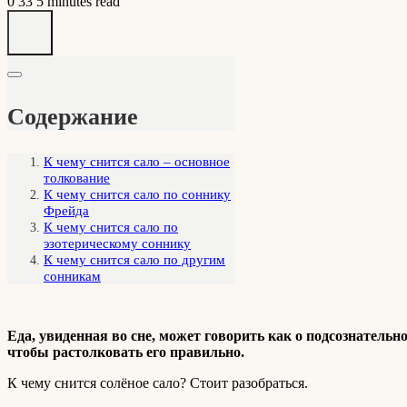
0
33
5 minutes read
Содержание
К чему снится сало – основное
толкование
К чему снится сало по соннику
Фрейда
К чему снится сало по
эзотерическому соннику
К чему снится сало по другим
сонникам
Еда, увиденная во сне, может говорить как о подсознатель
чтобы растолковать его правильно.
К чему снится солёное сало? Стоит разобраться.