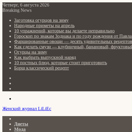
Четверг, 6 августа 2026
Breaking News
Заготовка огурцов на зиму
Народные приметы на апрель
10 упражнений, которые вы делаете неправильно
Гороскоп по знакам Зодиака и по году рождения от Пав
Фаршированные овощи — десять удивительных рецепто
Как сделать cмузи — клубничный, банановый, фруктовый
Огурцы на зиму
Как выбрать выпускной наряд
10 постных блюд, которые стоит приготовить
Борщ классический рецепт
Log
In
Random
Article
Sidebar
Menu
Женский журнал LiLiEc
Главная
Диеты
Мода