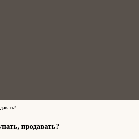
одавать?
упать, продавать?