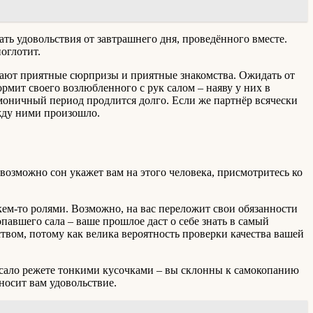
ать удовольствия от завтрашнего дня, проведённого вместе.
оглотит.
жидают приятные сюрпризы и приятные знакомства. Ожидать от
ормит своего возлюбленного с рук салом – наяву у них в
рмоничный период продлится долго. Если же партнёр всячески
ежду ними произошло.
возможно сон укажет вам на этого человека, присмотритесь ко
 кем-то ролями. Возможно, на вас переложит свои обязанности
павшего сала – ваше прошлое даст о себе знать в самый
вом, потому как велика вероятность проверки качества вашей
 сало режете тонкими кусочками – вы склонны к самокопанию
носит вам удовольствие.