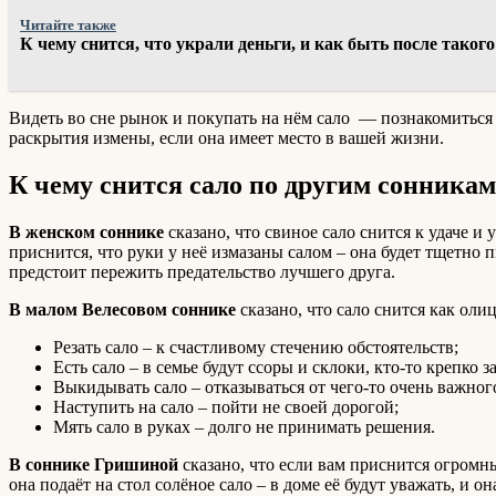
Читайте также
К чему снится, что украли деньги, и как быть после такого
Видеть во сне рынок и покупать на нём сало — познакомиться
раскрытия измены, если она имеет место в вашей жизни.
К чему снится сало по другим сонникам
В женском соннике
сказано, что свиное сало снится к удаче и
приснится, что руки у неё измазаны салом – она будет тщетно 
предстоит пережить предательство лучшего друга.
В малом Велесовом соннике
сказано, что сало снится как оли
Резать сало – к счастливому стечению обстоятельств;
Есть сало – в семье будут ссоры и склоки, кто-то крепко з
Выкидывать сало – отказываться от чего-то очень важног
Наступить на сало – пойти не своей дорогой;
Мять сало в руках – долго не принимать решения.
В соннике Гришиной
сказано, что если вам приснится огромны
она подаёт на стол солёное сало – в доме её будут уважать, и 