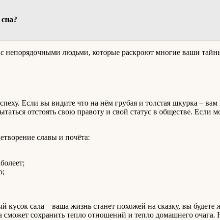
 сна?
 с непорядочными людьми, которые раскроют многие ваши тайны
 успеху. Если вы видите что на нём грубая и толстая шкурка – в
пытаться отстоять свою правоту и свой статус в обществе. Если 
цетворение славы и почёта:
аболеет;
о;
й кусок сала – ваша жизнь станет похожей на сказку, вы будете 
она сможет сохранить тепло отношений и тепло домашнего очага. Н