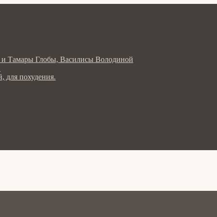
ла и Тамары Глобы, Василисы Володиной
в
, для похудения.