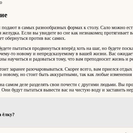
о
ние
й подают в самых разнообразных формах к столу. Сало можно ес
я желудка. Если вы увидите во сне как незнакомец протягивает в
жет обернуться против вас самих.
будете пытаться продвинуться вперёд хоть на шаг, но будете пос
чему-то новому и непредсказуемому в вашей жизни. Вас ожидает
ны научиться и радоваться тому, что вам преподносит жизнь и 
тоит заранее разочаровываться. Скорее всего, вам приелся отдых
то новому, но стоит быть аккуратными, так как любые изменения
е на самом деле разделять свои почести с другими людьми. Вы пр
 Они будут пытаться вывести вас на чистую воду и заставить нер
а ёлку?