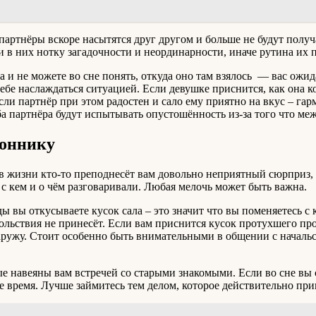
о партнёры вскоре насытятся друг другом и больше не будут получ
 в них нотку загадочности и неординарности, иначе рутина их п
ала и не можете во сне понять, откуда оно там взялось — вас о
себе наслаждаться ситуацией. Если девушке приснится, как она к
ли партнёр при этом радостен и сало ему приятно на вкус – га
оба партнёра будут испытывать опустошённость из-за того что м
соннику
 в жизни кто-то преподнесёт вам довольно неприятный сюрприз, 
, с кем и о чём разговаривали. Любая мелочь может быть важна.
ы вы откусываете кусок сала – это значит что вы поменяетесь с
ольствия не принесёт. Если вам приснится кусок протухшего про
ужу. Стоит особенно быть внимательными в общении с начальст
ые навеяны вам встречей со старыми знакомыми. Если во сне вы
е время. Лучше займитесь тем делом, которое действительно при