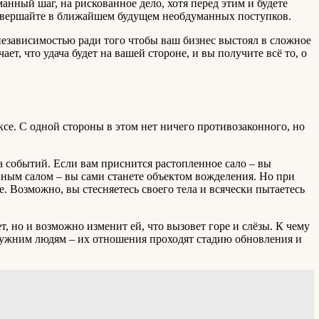
манный шаг, на рискованное дело, хотя перед этим и будете
е совершайте в ближайшем будущем необдуманных поступков.
 независимостью ради того чтобы ваш бизнес выстоял в сложное
ет, что удача будет на вашей стороне, и вы получите всё то, о
ксе. С одной стороны в этом нет ничего противозаконного, но
а событий. Если вам приснится растопленное сало – вы
нным салом – вы сами станете объектом вожделения. Но при
е. Возможно, вы стесняетесь своего тела и всячески пытаетесь
т, но и возможно изменит ей, что вызовет горе и слёзы. К чему
замужним людям – их отношения проходят стадию обновления и