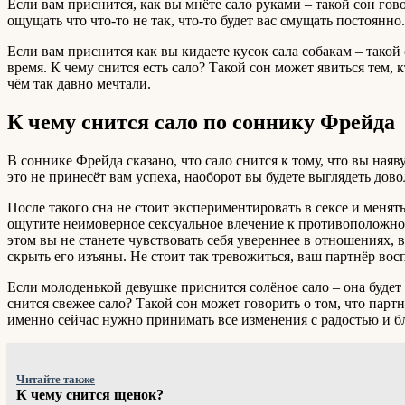
Если вам приснится, как вы мнёте сало руками – такой сон гово
ощущать что что-то не так, что-то будет вас смущать постоян
Если вам приснится как вы кидаете кусок сала собакам – тако
время. К чему снится есть сало? Такой сон может явиться тем, 
чём так давно мечтали.
К чему снится сало по соннику Фрейда
В соннике Фрейда сказано, что сало снится к тому, что вы ная
это не принесёт вам успеха, наоборот вы будете выглядеть дов
После такого сна не стоит экспериментировать в сексе и меня
ощутите неимоверное сексуальное влечение к противоположном
этом вы не станете чувствовать себя увереннее в отношениях, в
скрыть его изъяны. Не стоит так тревожиться, ваш партнёр вос
Если молоденькой девушке приснится солёное сало – она будет 
снится свежее сало? Такой сон может говорить о том, что пар
именно сейчас нужно принимать все изменения с радостью и б
Читайте также
К чему снится щенок?