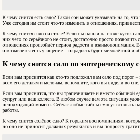
К чему снится есть сало? Такой сон может указывать на то, чт
Уже сегодня им стоит что-то изменить в отношениях, привнести
К чему снится сало на столе? Если вы нашли на столе кусок с
них чего-то серьёзного не стоит, достаточно просто позволить 
отношениях произойдёт период радости и взаимопонимания. Ес
отказывается есть угощение – то радость будет мимолётной и 
К чему снится сало по эзотерическому 
Если вам приснится как кто-то подложил вам сало под порог –
всем его деталям и мелочам, вспомните, кого вы видели во сне
Если вам приснится, что вы трапезничаете и вместо обычной ед
супруг или ваш коллега. В любом случае вам эта ситуация удов
неподходящий момент. Сейчас любые тайны смогут всплыть нар
работы.
К чему снится солёное сало? К горьким воспоминаниям, котор
но оно не приносит должных результатов и вы попросту тратит