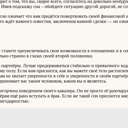
рит о том, что вы, скорее всего, согласитесь на довольно необду
но. Имея подсказку сна – обойдите ситуацию другой дорогой, н
й сон означает что вам придётся пожертвовать своей финансовой
кто ждёт важного известия, заключения важной сделки — он означа
ву станете преувеличивать свои возможности в отношениях и в се
ольно странно в глазах своей второй половинки.
ть партнёрш. Лучше придерживаться стабильно и привычного ход
у полу. Если вам приснится, как вы мажете своё тело растопле
ам не хватает уверенности в себе и уверенности в своём партнёр
принимает вас таким человеком, каким вы и являетесь.
огорчена поведением своего кавалера. Он не просто её разочаруе
тнёрам ещё рано вступать в брак. Если же такой сон приснится 
лагодарностью.