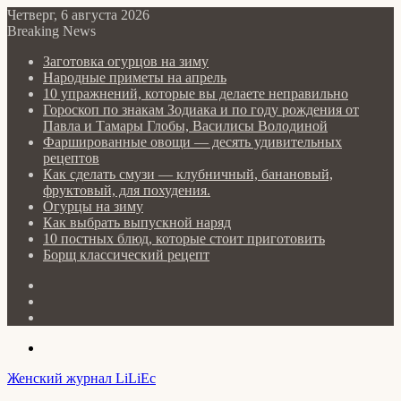
Четверг, 6 августа 2026
Breaking News
Заготовка огурцов на зиму
Народные приметы на апрель
10 упражнений, которые вы делаете неправильно
Гороскоп по знакам Зодиака и по году рождения от
Павла и Тамары Глобы, Василисы Володиной
Фаршированные овощи — десять удивительных
рецептов
Как сделать cмузи — клубничный, банановый,
фруктовый, для похудения.
Огурцы на зиму
Как выбрать выпускной наряд
10 постных блюд, которые стоит приготовить
Борщ классический рецепт
Log
In
Random
Article
Sidebar
Menu
Женский журнал LiLiEc