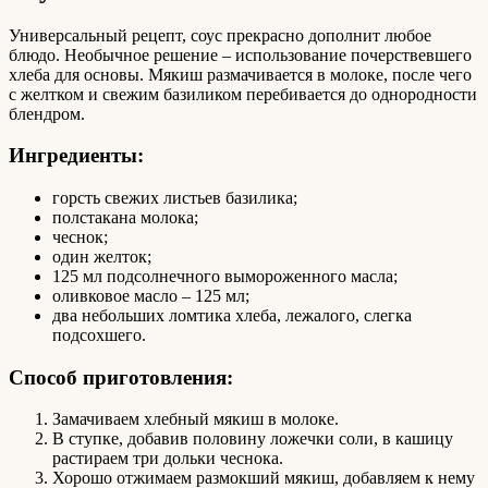
Универсальный рецепт, соус прекрасно дополнит любое
блюдо. Необычное решение – использование почерствевшего
хлеба для основы. Мякиш размачивается в молоке, после чего
с желтком и свежим базиликом перебивается до однородности
блендром.
Ингредиенты:
горсть свежих листьев базилика;
полстакана молока;
чеснок;
один желток;
125 мл подсолнечного вымороженного масла;
оливковое масло – 125 мл;
два небольших ломтика хлеба, лежалого, слегка
подсохшего.
Способ приготовления:
Замачиваем хлебный мякиш в молоке.
В ступке, добавив половину ложечки соли, в кашицу
растираем три дольки чеснока.
Хорошо отжимаем размокший мякиш, добавляем к нему