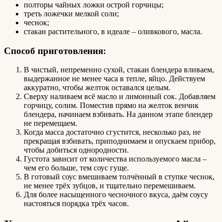
полторы чайных ложки острой горчицы;
треть ложечки мелкой соли;
чеснок;
стакан растительного, в идеале – оливкового, масла.
Способ приготовления:
В чистый, непременно сухой, стакан блендера вливаем,
выдержанное не менее часа в тепле, яйцо. Действуем
аккуратно, чтобы желток оставался целым.
Сверху наливаем всё масло и лимонный сок. Добавляем
горчицу, солим. Поместив прямо на желток венчик
блендера, начинаем взбивать. На данном этапе блендер
не перемещаем.
Когда масса достаточно сгустится, несколько раз, не
прекращая взбивать, приподнимаем и опускаем прибор,
чтобы добиться однородности.
Густота зависит от количества используемого масла –
чем его больше, тем соус гуще.
В готовый соус вмешиваем толчённый в ступке чеснок,
не менее трёх зубцов, и тщательно перемешиваем.
Для более насыщенного чесночного вкуса, даём соусу
настояться порядка трёх часов.