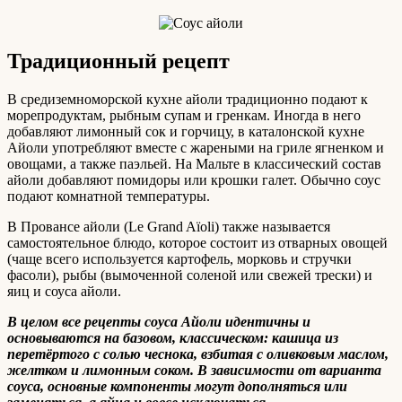
Традиционный рецепт
В средиземноморской кухне айоли традиционно подают к
морепродуктам, рыбным супам и гренкам. Иногда в него
добавляют лимонный сок и горчицу, в каталонской кухне
Айоли употребляют вместе с жареными на гриле ягненком и
овощами, а также паэльей. На Мальте в классический состав
айоли добавляют помидоры или крошки галет. Обычно соус
подают комнатной температуры.
В Провансе айоли (Le Grand Aïoli) также называется
самостоятельное блюдо, которое состоит из отварных овощей
(чаще всего используется картофель, морковь и стручки
фасоли), рыбы (вымоченной соленой или свежей трески) и
яиц и соуса айоли.
В целом все рецепты соуса Айоли идентичны и
основываются на базовом, классическом: кашица из
перетёртого с солью чеснока, взбитая с оливковым маслом,
желтком и лимонным соком. В зависимости от варианта
соуса, основные компоненты могут дополняться или