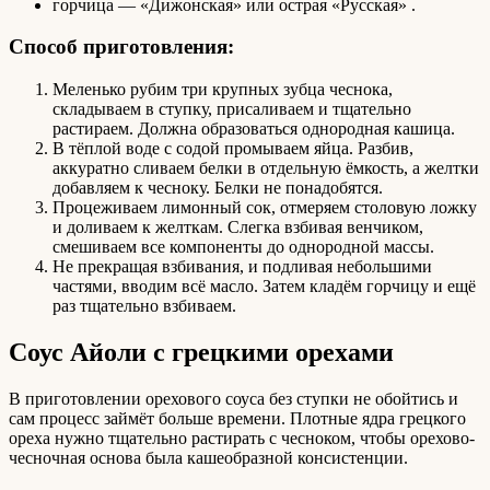
горчица — «Дижонская» или острая «Русская» .
Способ приготовления:
Меленько рубим три крупных зубца чеснока,
складываем в ступку, присаливаем и тщательно
растираем. Должна образоваться однородная кашица.
В тёплой воде с содой промываем яйца. Разбив,
аккуратно сливаем белки в отдельную ёмкость, а желтки
добавляем к чесноку. Белки не понадобятся.
Процеживаем лимонный сок, отмеряем столовую ложку
и доливаем к желткам. Слегка взбивая венчиком,
смешиваем все компоненты до однородной массы.
Не прекращая взбивания, и подливая небольшими
частями, вводим всё масло. Затем кладём горчицу и ещё
раз тщательно взбиваем.
Соус Айоли с грецкими орехами
В приготовлении орехового соуса без ступки не обойтись и
сам процесс займёт больше времени. Плотные ядра грецкого
ореха нужно тщательно растирать с чесноком, чтобы орехово-
чесночная основа была кашеобразной консистенции.