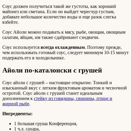
Соус должен получиться такой же густоты, как хороший
майонез или сметана. Если он выйдет чересчур густым,
добавьте небольшое количество воды и еще разок слегка
взбейте.
Соус Айоли можно подавать к мясу, рыбе, овощам, овощным
салатам, яйцам, им также сдабривают сэндвичи.
Соус используется
всегда охлажденным
. Поэтому прежде,
чем использовать готовый соус, следует минимум 10-15 минут
подержать его в холодильнике.
Айоли по-каталонски с грушей
Соус айоли с грушей – настоящие открытие. Тонкий и
изысканный вкус с легким фруктовым ароматом и чесночной
остротой. Соус айоли с грушей станет идеальным
дополнением к
стейку из говядины, свинины, птице и
жирной рыбе
.
Ингредиенты:
1 большая груша Конференция,
1 ч.л. сахара,