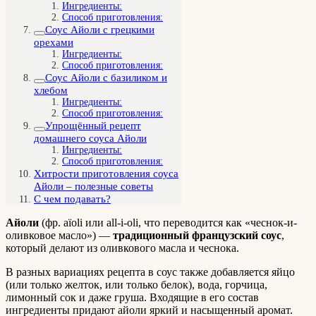
Ингредиенты:
Способ приготовления:
Соус Айоли с грецкими
орехами
Ингредиенты:
Способ приготовления:
Соус Айоли с базиликом и
хлебом
Ингредиенты:
Способ приготовления:
Упрощённый рецепт
домашнего соуса Айоли
Ингредиенты:
Способ приготовления:
Хитрости приготовления соуса
Айоли – полезные советы
С чем подавать?
Айоли
(фр. aïoli или all-i-oli, что переводится как «чеснок-и-
оливковое масло») —
традиционный французский соус
,
который делают из оливкового масла и чеснока.
В разных вариациях рецепта в соус также добавляется яйцо
(или только желток, или только белок), вода, горчица,
лимонный сок и даже груша. Входящие в его состав
ингредиенты придают айоли яркий и насыщенный аромат.