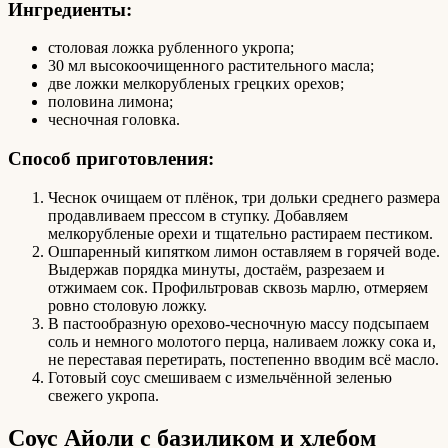
Ингредиенты:
столовая ложка рубленного укропа;
30 мл высокоочищенного растительного масла;
две ложки мелкорубленых грецких орехов;
половина лимона;
чесночная головка.
Способ приготовления:
Чеснок очищаем от плёнок, три дольки среднего размера
продавливаем прессом в ступку. Добавляем
мелкорубленые орехи и тщательно растираем пестиком.
Ошпаренный кипятком лимон оставляем в горячей воде.
Выдержав порядка минуты, достаём, разрезаем и
отжимаем сок. Профильтровав сквозь марлю, отмеряем
ровно столовую ложку.
В пастообразную орехово-чесночную массу подсыпаем
соль и немного молотого перца, наливаем ложку сока и,
не переставая перетирать, постепенно вводим всё масло.
Готовый соус смешиваем с измельчённой зеленью
свежего укропа.
Соус Айоли с базиликом и хлебом