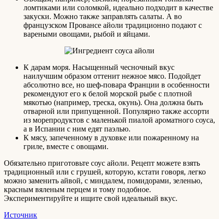
ломтиками или соломкой, идеально подходит в качестве
закуски. Можно также заправлять салаты. А во
французском Провансе айоли традиционно подают с
вареными овощами, рыбой и яйцами.
К дарам моря. Насыщенный чесночный вкус
наилучшим образом оттенит нежное мясо. Подойдет
абсолютно все, но шеф-повара Франции в особенности
рекомендуют его к белой морской рыбе с плотной
мякотью (например, треска, окунь). Она должна быть
отварной или припущенной. Популярно также ассорти
из морепродуктов с маленькой пиалой ароматного соуса,
а в Испании с ним едят паэлью.
К мясу, запеченному в духовке или пожаренному на
гриле, вместе с овощами.
Обязательно приготовьте соус айоли. Рецепт можете взять
традиционный или с грушей, которую, кстати говоря, легко
можно заменить айвой, с миндалем, помидорами, зеленью,
красным вяленым перцем и тому подобное.
Экспериментируйте и ищите свой идеальный вкус.
Источник