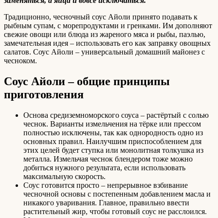
заменяться, а яйца и вовсе исключаться.
Традиционно, чесночный соус Айоли принято подавать к
рыбным супам, с морепродуктами и гренками. Им дополняют
свежие овощи или блюда из жареного мяса и рыбы, паэлью,
замечательная идея – использовать его как заправку овощных
салатов. Соус Айоли – универсальный домашний майонез с
чесноком.
Соус Айоли – общие принципы
приготовления
Основа средиземноморского соуса – растёртый с солью
чеснок. Варианты измельчения на тёрке или прессом
полностью исключены, так как однородность одно из
основных правил. Наилучшим приспособлением для
этих целей будет ступка или монолитная толкушка из
металла. Измельчая чеснок блендером тоже можно
добиться нужного результата, если использовать
максимальную скорость.
Соус готовится просто – непрерывное взбивание
чесночной основы с постепенным добавлением масла и
никакого уваривания. Главное, правильно ввести
растительный жир, чтобы готовый соус не расслоился.