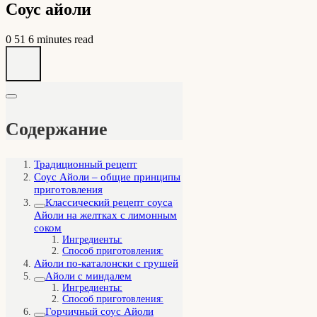
Соус айоли
0
51
6 minutes read
Содержание
Традиционный рецепт
Соус Айоли – общие принципы
приготовления
Классический рецепт соуса
Айоли на желтках с лимонным
соком
Ингредиенты:
Способ приготовления:
Айоли по-каталонски с грушей
Айоли с миндалем
Ингредиенты:
Способ приготовления:
Горчичный соус Айоли