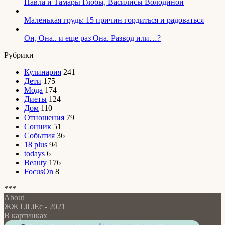
Павла и Тамары Глобы, Василисы Володиной
Маленькая грудь: 15 причин гордиться и радоваться
Он, Она.. и еще раз Она. Развод или…?
Рубрики
Кулинария
241
Дети
175
Мода
174
Диеты
124
Дом
110
Отношения
79
Сонник
51
События
36
18 plus
94
todays
6
Beauty
176
FocusOn
8
***
About
ЖЖ LiLiEc - 2021
В картинках