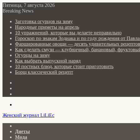
Пятница, 7 августа 2026
Breaking News
Заготовка огурцов на зиму
Народные приметы на апрель
10 упражнений, которые вы делаете неправильно
Гороскоп по знакам Зодиака и по году рождения от Пав
Фаршированные овощи — десять удивительных рецепто
Как сделать cмузи — клубничный, банановый, фруктовый
Огурцы на зиму
Как выбрать выпускной наряд
10 постных блюд, которые стоит приготовить
Борщ классический рецепт
Log
In
Random
Article
Sidebar
Menu
Женский журнал LiLiEc
Главная
Диеты
Мода