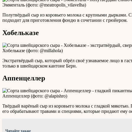
Эмменталь (фото: @meatropolis_vilavelha)
Полутвёрдый сыр из коровьего молока с крупными дырками. Св
подходит для приготовления фондю в сочетании с грюйером.
Хобельказе
Хобельказе (фото: @millahola)
Экстратвёрдый сыр, который обрёл своё узнаваемое лицо в гас
только в швейцарском кантоне Берн.
Аппенцеллер
Аппенцеллер (фото: @alapishro)
Твёрдый варёный сыр из коровьего молока с гладкой мякотью. 
его обрабатывают травами и специями, которые придают ему о
Читайте также