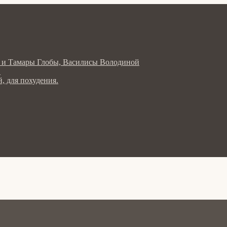
ла и Тамары Глобы, Василисы Володиной
в
, для похудения.