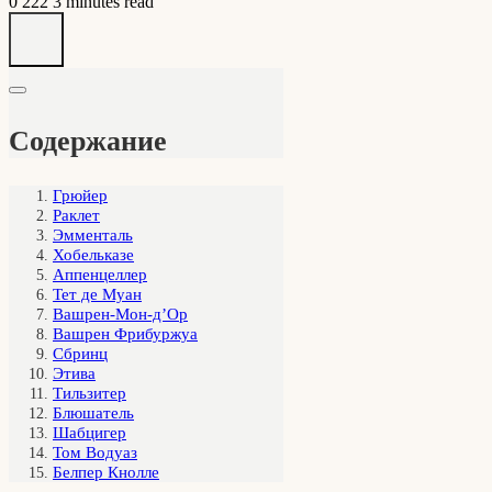
0
222
3 minutes read
Содержание
Грюйер
Раклет
Эмменталь
Хобельказе
Аппенцеллер
Тет де Муан
Вашрен-Мон-д’Ор
Вашрен Фрибуржуа
Сбринц
Этива
Тильзитер
Блюшатель
Шабцигер
Том Водуаз
Белпер Кнолле