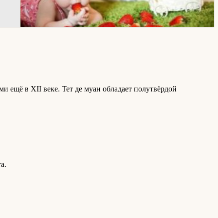
ми ещё в XII веке. Тет де муан обладает полутвёрдой
а.