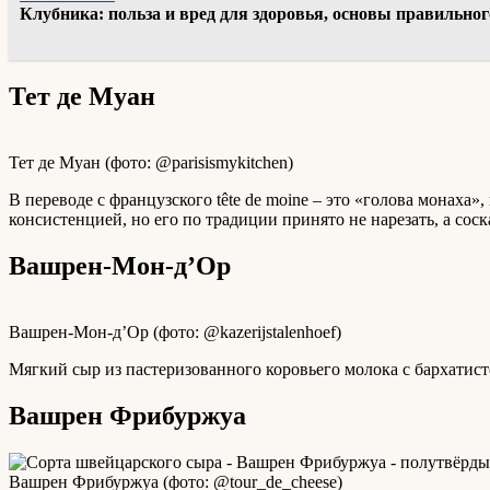
Клубника: польза и вред для здоровья, основы правильно
Тет де Муан
Тет де Муан (фото: @parisismykitchen)
В переводе с французского tête de moine – это «голова монаха»
консистенцией, но его по традиции принято не нарезать, а сос
Вашрен-Мон-д’Ор
Вашрен-Мон-д’Ор (фото: @kazerijstalenhoef)
Мягкий сыр из пастеризованного коровьего молока с бархатист
Вашрен Фрибуржуа
Вашрен Фрибуржуа (фото: @tour_de_cheese)