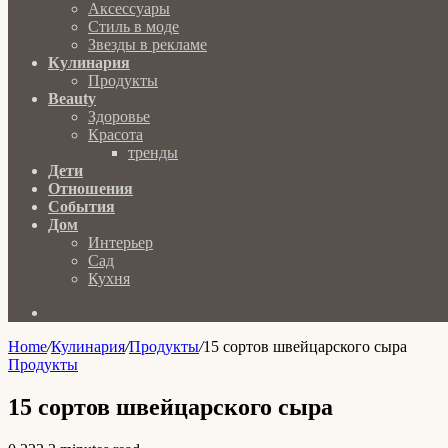
Аксессуары
Стиль в моде
Звезды в рекламе
Кулинария
Продукты
Beauty
Здоровье
Красота
тренды
Дети
Отношения
События
Дом
Интерьер
Сад
Кухня
Search
for
Home
/
Кулинария
/
Продукты
/
15 сортов швейцарского сыра
Продукты
15 сортов швейцарского сыра