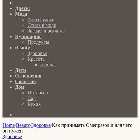
Главная
Диеты
Мода
Аксессуары
Стиль в моде
Звезды в рекламе
Кулинария
Продукты
Beauty
Здоровье
Красота
тренды
Дети
Отношения
События
Дом
Интерьер
Сад
Кухня
Search
for
Home
/
Beauty
/
Здоровье
/
Как принимать Омепразол и для чего
он нужен
Здоровье