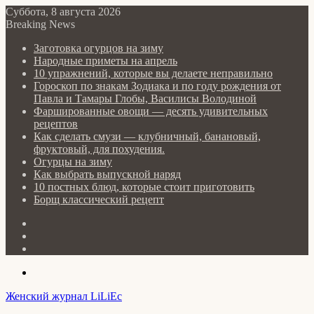
Суббота, 8 августа 2026
Breaking News
Заготовка огурцов на зиму
Народные приметы на апрель
10 упражнений, которые вы делаете неправильно
Гороскоп по знакам Зодиака и по году рождения от
Павла и Тамары Глобы, Василисы Володиной
Фаршированные овощи — десять удивительных
рецептов
Как сделать cмузи — клубничный, банановый,
фруктовый, для похудения.
Огурцы на зиму
Как выбрать выпускной наряд
10 постных блюд, которые стоит приготовить
Борщ классический рецепт
Log
In
Random
Article
Sidebar
Menu
Женский журнал LiLiEc