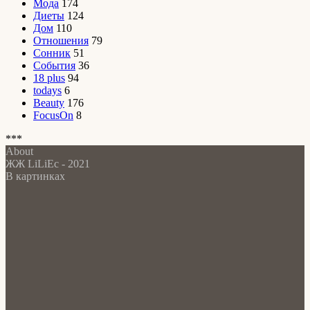
Мода
174
Диеты
124
Дом
110
Отношения
79
Сонник
51
События
36
18 plus
94
todays
6
Beauty
176
FocusOn
8
***
About
ЖЖ LiLiEc - 2021
В картинках