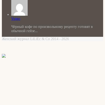
Voigo
Чёрный кофе по произвольному рецепту готовят в
обычной гейзе...
Женский журнал LiLiEc & Co 2014 - 2026
Facebook
X
WhatsApp
Telegram
Back
to
top
button