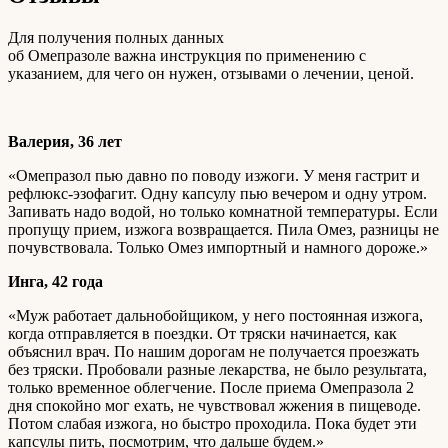
Для получения полных данных
об Омепразоле важна инструкция по применению с
указанием, для чего он нужен, отзывами о лечении, ценой.
Валерия, 36 лет
«Омепразол пью давно по поводу изжоги. У меня гастрит и
рефлюкс-эзофагит. Одну капсулу пью вечером и одну утром.
Запивать надо водой, но только комнатной температуры. Если
пропущу прием, изжога возвращается. Пила Омез, разницы не
почувствовала. Только Омез импортный и намного дороже.»
Инга, 42 года
«Муж работает дальнобойщиком, у него постоянная изжога,
когда отправляется в поездки. От тряски начинается, как
объяснил врач. По нашим дорогам не получается проезжать
без тряски. Пробовали разные лекарства, не было результата,
только временное облегчение. После приема Омепразола 2
дня спокойно мог ехать, не чувствовал жжения в пищеводе.
Потом слабая изжога, но быстро проходила. Пока будет эти
капсулы пить, посмотрим, что дальше будем.»