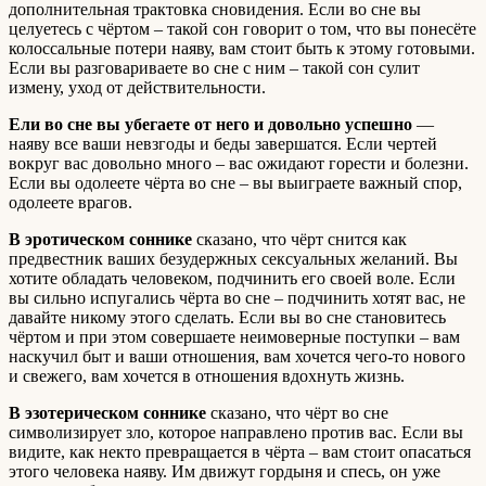
дополнительная трактовка сновидения. Если во сне вы
целуетесь с чёртом – такой сон говорит о том, что вы понесёте
колоссальные потери наяву, вам стоит быть к этому готовыми.
Если вы разговариваете во сне с ним – такой сон сулит
измену, уход от действительности.
Ели во сне вы убегаете от него и довольно успешно
—
наяву все ваши невзгоды и беды завершатся. Если чертей
вокруг вас довольно много – вас ожидают горести и болезни.
Если вы одолеете чёрта во сне – вы выиграете важный спор,
одолеете врагов.
В эротическом соннике
сказано, что чёрт снится как
предвестник ваших безудержных сексуальных желаний. Вы
хотите обладать человеком, подчинить его своей воле. Если
вы сильно испугались чёрта во сне – подчинить хотят вас, не
давайте никому этого сделать. Если вы во сне становитесь
чёртом и при этом совершаете неимоверные поступки – вам
наскучил быт и ваши отношения, вам хочется чего-то нового
и свежего, вам хочется в отношения вдохнуть жизнь.
В эзотерическом соннике
сказано, что чёрт во сне
символизирует зло, которое направлено против вас. Если вы
видите, как некто превращается в чёрта – вам стоит опасаться
этого человека наяву. Им движут гордыня и спесь, он уже