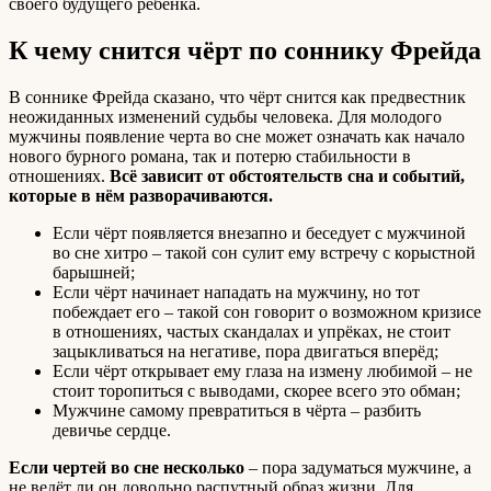
своего будущего ребёнка.
К чему снится чёрт по соннику Фрейда
В соннике Фрейда сказано, что чёрт снится как предвестник
неожиданных изменений судьбы человека. Для молодого
мужчины появление черта во сне может означать как начало
нового бурного романа, так и потерю стабильности в
отношениях.
Всё зависит от обстоятельств сна и событий,
которые в нём разворачиваются.
Если чёрт появляется внезапно и беседует с мужчиной
во сне хитро – такой сон сулит ему встречу с корыстной
барышней;
Если чёрт начинает нападать на мужчину, но тот
побеждает его – такой сон говорит о возможном кризисе
в отношениях, частых скандалах и упрёках, не стоит
зацыкливаться на негативе, пора двигаться вперёд;
Если чёрт открывает ему глаза на измену любимой – не
стоит торопиться с выводами, скорее всего это обман;
Мужчине самому превратиться в чёрта – разбить
девичье сердце.
Если чертей во сне несколько
– пора задуматься мужчине, а
не ведёт ли он довольно распутный образ жизни. Для