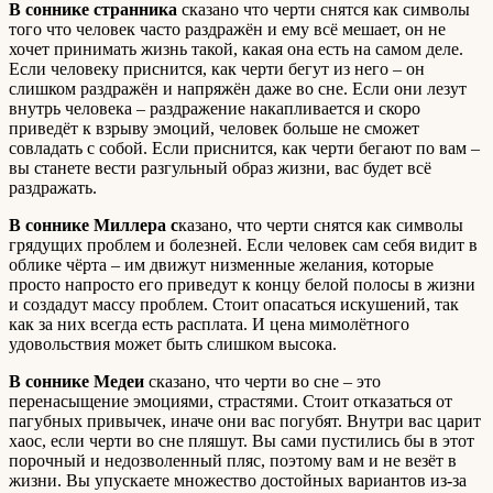
В соннике странника
сказано что черти снятся как символы
того что человек часто раздражён и ему всё мешает, он не
хочет принимать жизнь такой, какая она есть на самом деле.
Если человеку приснится, как черти бегут из него – он
слишком раздражён и напряжён даже во сне. Если они лезут
внутрь человека – раздражение накапливается и скоро
приведёт к взрыву эмоций, человек больше не сможет
совладать с собой. Если приснится, как черти бегают по вам –
вы станете вести разгульный образ жизни, вас будет всё
раздражать.
В соннике Миллера с
казано, что черти снятся как символы
грядущих проблем и болезней. Если человек сам себя видит в
облике чёрта – им движут низменные желания, которые
просто напросто его приведут к концу белой полосы в жизни
и создадут массу проблем. Стоит опасаться искушений, так
как за них всегда есть расплата. И цена мимолётного
удовольствия может быть слишком высока.
В соннике Медеи
сказано, что черти во сне – это
перенасыщение эмоциями, страстями. Стоит отказаться от
пагубных привычек, иначе они вас погубят. Внутри вас царит
хаос, если черти во сне пляшут. Вы сами пустились бы в этот
порочный и недозволенный пляс, поэтому вам и не везёт в
жизни. Вы упускаете множество достойных вариантов из-за