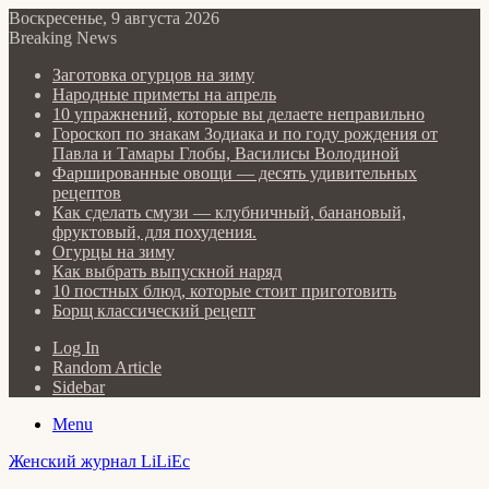
Воскресенье, 9 августа 2026
Breaking News
Заготовка огурцов на зиму
Народные приметы на апрель
10 упражнений, которые вы делаете неправильно
Гороскоп по знакам Зодиака и по году рождения от
Павла и Тамары Глобы, Василисы Володиной
Фаршированные овощи — десять удивительных
рецептов
Как сделать cмузи — клубничный, банановый,
фруктовый, для похудения.
Огурцы на зиму
Как выбрать выпускной наряд
10 постных блюд, которые стоит приготовить
Борщ классический рецепт
Log In
Random Article
Sidebar
Menu
Женский журнал LiLiEc