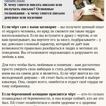
Читайте также
К чему снится писать письмо или
получать письмо? Основные
толкования - к чему снится письмо
девушке или мужчине
Если чёрт сам с вами заговорит
– вы получите ценный опыт
от мудрого человека, но вряд ли сможете им также мудро
воспользоваться. Если вы вступаете в драку с чертом, и он
вам проигрывает, вы вертите его за хвост, подбрасываете – у
вас довольно сложный характер, который не даёт вам
возможности правильно разобраться в людях и мотивах их
поведения. Вы отталкиваете окружающих и разрушаете их
любовь к вам.
Для того чтобы быть любимым и понятым – вам достаточно
просто умерить свои амбиции и стать добрым человеком,
коим вы на самом деле и являетесь. Если чёрт явится во сне
молоденькой девушке – ей стоит быть осторожной в выборе
кавалера. Она, скорее всего, ошибется и отдаст своё сердце не
тому избраннику.
Если беременной женщине приснится чёрт
— кто-то сильно
позавидовал её беременности, и она вскоре поймёт, кто же это
был. Ей стоит позаботиться о своём здоровье и о здоровье