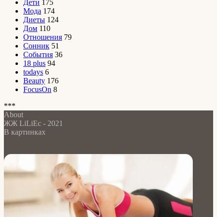
Дети
175
Мода
174
Диеты
124
Дом
110
Отношения
79
Сонник
51
События
36
18 plus
94
todays
6
Beauty
176
FocusOn
8
***
About
ЖЖ LiLiEc - 2021
В картинках