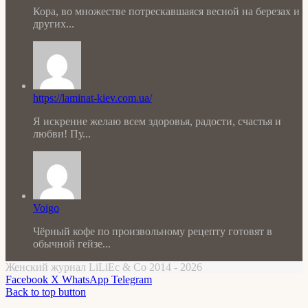
Кора, во множестве потрескавшаяся весной на березах и
других...
https://laminat-kiev.com.ua/
Я искренне желаю всем здоровья, радости, счастья и
любви! Пу...
Voigo
Чёрный кофе по произвольному рецепту готовят в
обычной гейзе...
Женский журнал LiLiEc & Co 2014 - 2026
Facebook
X
WhatsApp
Telegram
Back to top button