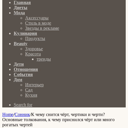
Главная
Диеты
Мода
Аксессуары
Стиль в моде
Звезды в рекламе
Кулинария
Продукты
Beauty
Здоровье
Красота
тренды
Дети
Отношения
События
Дом
Интерьер
Сад
Кухня
Search for
Home
/
Сонник
/
К чему снится чёрт, чертики и черти?
Основные толкования, к чему приснился чёрт или много
рогатых чертей