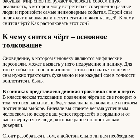
бабушка. Мир снов погружает человека в совсем иную
реальность, в которой могу встретиться совершенно разные
люди и произойти самые неимоверные события. Порой сны
переходят в кошмары и несут негатив в жизнь людей. К чему
снится чёрт? Как растолковать этот сон?
К чему снится чёрт – основное
толкование
Сновидение, в котором человеку являются мифические
персонажи, может вызвать у него недоумение и панику. Для
того чтобы этого не произошло – стоит осознать что не все
сны нужно трактовать буквально и не каждый сон в точности
воплотится в быль.
В сонниках представлена двоякая трактовка снов о чёрте.
В классическом толковании появление чёрта во сне говорит о
том, что вся ваша жизнь будет замешана на коварстве и некоем
поспешном выборе. Вначале вы станете весьма успешным
человеком, но вскоре ваш успех перерастёт в гордыню и от
вас отвернутся те люди, которые ранее полностью вам
доверяли.
Стоит разобраться в том, а действительно ли вам необходимо