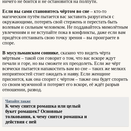
ничего не боится и не остановится на полпути.
Если вы сами становитесь чёртом во сне
– кто-то
магическим путём пытается вас заставить разругаться с
окружающими, потерять свой стержень и перестать быть
волевым и сильным человеком. Не поддавайтесь мимолётным
увлечениям и не вступайте пока в конфликты, даже если вам
придётся отстаивать свою точку зрения – вы проиграете в
споре.
В мусульманском соннике
, сказано что видеть чёрта
мёртвым – такой сон говорит о том, что вас вскоре ждут
печали и горе, но вы сможете их преодолеть. Если же чёрт
всячески пытается напакостить вам во сне – таких же мелких
неприятностей стоит ожидать и наяву. Если женщине
приснится, как она спорит с чёртом – также она будет спорить
со своим мужчиной и потеряет его вскоре, её ждёт разрыв
отношении, развод.
Читайте также
К чему снится ромашка или целый
букет ромашек? Основные
толкования, к чему снится ромашка и
действия с ней