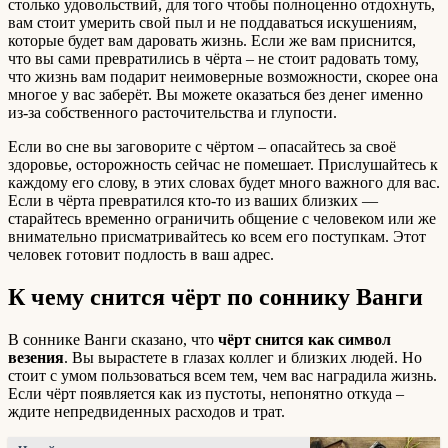
столько удовольствий, для того чтобы полноценно отдохнуть,
вам стоит умерить свой пыл и не поддаваться искушениям,
которые будет вам даровать жизнь. Если же вам приснится,
что вы сами превратились в чёрта – не стоит радовать тому,
что жизнь вам подарит неимоверные возможности, скорее она
многое у вас заберёт. Вы можете оказаться без денег именно
из-за собственного расточительства и глупости.
Если во сне вы заговорите с чёртом – опасайтесь за своё
здоровье, осторожность сейчас не помешает. Прислушайтесь к
каждому его слову, в этих словах будет много важного для вас.
Если в чёрта превратился кто-то из ваших близких —
старайтесь временно ограничить общение с человеком или же
внимательно присматривайтесь ко всем его поступкам. Этот
человек готовит подлость в ваш адрес.
К чему снится чёрт по соннику Ванги
В соннике Ванги сказано, что
чёрт снится как символ
везения
. Вы вырастете в глазах коллег и близких людей. Но
стоит с умом пользоваться всем тем, чем вас наградила жизнь.
Если чёрт появляется как из пустоты, непонятно откуда –
ждите непредвиденных расходов и трат.