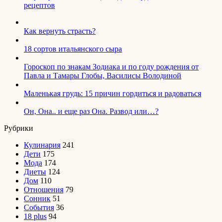
рецептов
Как вернуть страсть?
18 сортов итальянского сыра
Гороскоп по знакам Зодиака и по году рождения от
Павла и Тамары Глобы, Василисы Володиной
Маленькая грудь: 15 причин гордиться и радоваться
Он, Она.. и еще раз Она. Развод или…?
Рубрики
Кулинария
241
Дети
175
Мода
174
Диеты
124
Дом
110
Отношения
79
Сонник
51
События
36
18 plus
94