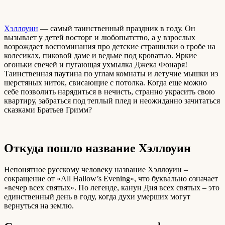
Хэллоуин
— самый таинственный праздник в году. Он
вызывает у детей восторг и любопытство, а у взрослых
возрождает воспоминания про детские страшилки о гробе на
колесиках, пиковой даме и ведьме под кроватью. Яркие
огоньки свечей и пугающая ухмылка Джека Фонаря!
Таинственная паутина по углам комнаты и летучие мышки из
шерстяных ниток, свисающие с потолка. Когда еще можно
себе позволить нарядиться в нечисть, странно украсить свою
квартиру, забраться под теплый плед и неожиданно зачитаться
сказками Братьев Гримм?
Откуда пошло название Хэллоуин
Непонятное русскому человеку название Хэллоуин –
сокращение от «All Hallow’s Evening», что буквально означает
«вечер всех святых». По легенде, канун Дня всех святых – это
единственный день в году, когда духи умерших могут
вернуться на землю.