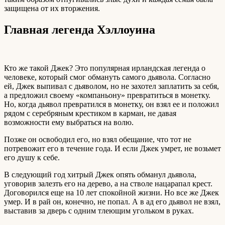
защищена от их вторжения.
Главная легенда Хэллоуина
Кто же такой Джек? Это популярная ирландская легенда о
человеке, который смог обмануть самого дьявола. Согласно
ей, Джек выпивал с дьяволом, но не захотел заплатить за себя,
а предложил своему «компаньону» превратиться в монетку.
Но, когда дьявол превратился в монетку, он взял ее и положил
рядом с серебряным крестиком в карман, не давая
возможности ему выбраться на волю.
Позже он освободил его, но взял обещание, что тот не
потревожит его в течение года. И если Джек умрет, не возьмет
его душу к себе.
В следующий год хитрый Джек опять обманул дьявола,
уговорив залезть его на дерево, а на стволе нацарапал крест.
Договорился еще на 10 лет спокойной жизни. Но все же Джек
умер. И в рай он, конечно, не попал. А в ад его дьявол не взял,
выставив за дверь с одним тлеющим угольком в руках.