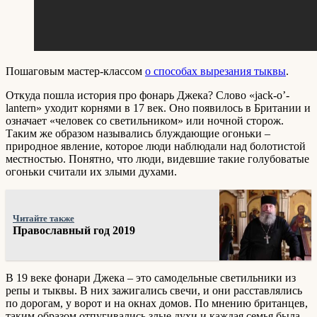
Пошаговым мастер-классом
о способах вырезания тыквы
.
Откуда пошла история про фонарь Джека? Слово «jack-o’-
lantern» уходит корнями в 17 век. Оно появилось в Британии и
означает «человек со светильником» или ночной сторож.
Таким же образом назывались блуждающие огоньки –
природное явление, которое люди наблюдали над болотистой
местностью. Понятно, что люди, видевшие такие голубоватые
огоньки считали их злыми духами.
Читайте также
Православный год 2019
В 19 веке фонари Джека – это самодельные светильники из
репы и тыквы. В них зажигались свечи, и они расставлялись
по дорогам, у ворот и на окнах домов. По мнению британцев,
таким образом отпугивались злые духи и каждая семья была