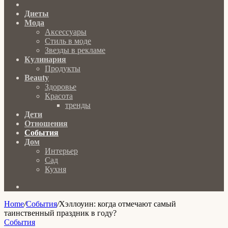
Главная
Диеты
Мода
Аксессуары
Стиль в моде
Звезды в рекламе
Кулинария
Продукты
Beauty
Здоровье
Красота
тренды
Дети
Отношения
События
Дом
Интерьер
Сад
Кухня
Search
for
Home
/
События
/
Хэллоуин: когда отмечают самый
таинственный праздник в году?
События