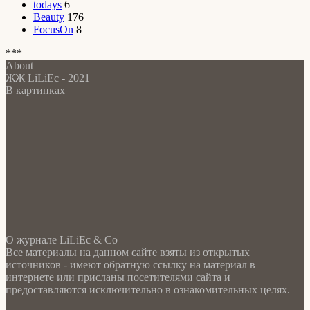
todays
6
Beauty
176
FocusOn
8
***
About
ЖЖ LiLiEc - 2021
В картинках
О журнале LiLiEc & Co
Все материалы на данном сайте взяты из открытых
источников - имеют обратную ссылку на материал в
интернете или присланы посетителями сайта и
предоставляются исключительно в ознакомительных целях.