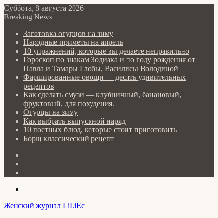
Суббота, 8 августа 2026
Breaking News
Заготовка огурцов на зиму
Народные приметы на апрель
10 упражнений, которые вы делаете неправильно
Гороскоп по знакам Зодиака и по году рождения от
Павла и Тамары Глобы, Василисы Володиной
Фаршированные овощи — десять удивительных
рецептов
Как сделать cмузи — клубничный, банановый,
фруктовый, для похудения.
Огурцы на зиму
Как выбрать выпускной наряд
10 постных блюд, которые стоит приготовить
Борщ классический рецепт
Log
In
Random
Article
Sidebar
Menu
Женский журнал LiLiEc