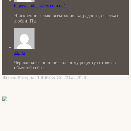
https://laminat-kiev.com.ua/
Я искренне желаю всем здоровья, радости, счастья и
любви! Пу...
Voigo
Чёрный кофе по произвольному рецепту готовят в
обычной гейзе...
Женский журнал LiLiEc & Co 2014 - 2026
Facebook
X
WhatsApp
Telegram
Back
to
top
button