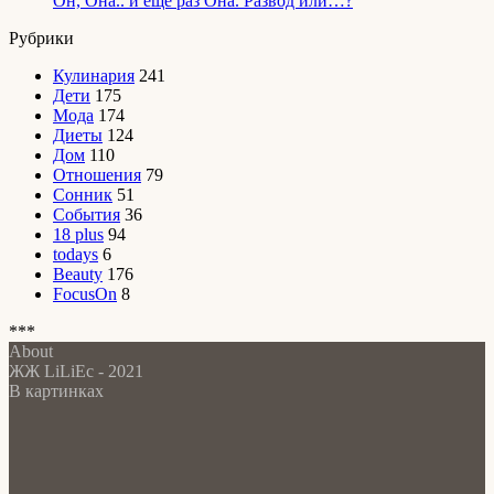
Он, Она.. и еще раз Она. Развод или…?
Рубрики
Кулинария
241
Дети
175
Мода
174
Диеты
124
Дом
110
Отношения
79
Сонник
51
События
36
18 plus
94
todays
6
Beauty
176
FocusOn
8
***
About
ЖЖ LiLiEc - 2021
В картинках