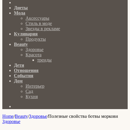
Главная
Диеты
Мода
Аксессуары
Стиль в моде
Звезды в рекламе
Кулинария
Продукты
Beauty
Здоровье
Красота
тренды
Дети
Отношения
События
Дом
Интерьер
Сад
Кухня
Search
for
Home
/
Beauty
/
Здоровье
/
Полезные свойства ботвы моркови
Здоровье