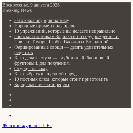
Воскресенье, 9 августа 2026
Breaking News
Заготовка огурцов на зиму
Народные приметы на апрель
10 упражнений, которые вы делаете неправильно
Гороскоп по знакам Зодиака и по году рождения от
Павла и Тамары Глобы, Василисы Володиной
Фаршированные овощи — десять удивительных
рецептов
Как сделать cмузи — клубничный, банановый,
фруктовый, для похудения.
Огурцы на зиму
Как выбрать выпускной наряд
10 постных блюд, которые стоит приготовить
Борщ классический рецепт
Log
In
Random
Article
Sidebar
Menu
Женский журнал LiLiEc