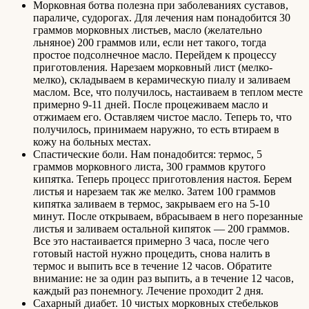
Морковная ботва полезна при заболеваниях суставов,
параличе, судорогах. Для лечения нам понадобится 30
граммов морковных листьев, масло (желательно
льняное) 200 граммов или, если нет такого, тогда
простое подсолнечное масло. Перейдем к процессу
приготовления. Нарезаем морковный лист (мелко-
мелко), складываем в керамическую пиалу и заливаем
маслом. Все, что получилось, настаиваем в теплом месте
примерно 9-11 дней. После процеживаем масло и
отжимаем его. Оставляем чистое масло. Теперь то, что
получилось, принимаем наружно, то есть втираем в
кожу на больных местах.
Спастические боли. Нам понадобится: термос, 5
граммов морковного листа, 300 граммов крутого
кипятка. Теперь процесс приготовления настоя. Берем
листья и нарезаем так же мелко. Затем 100 граммов
кипятка заливаем в термос, закрываем его на 5-10
минут. После открываем, вбрасываем в него порезанные
листья и заливаем остальной кипяток — 200 граммов.
Все это настаивается примерно 3 часа, после чего
готовый настой нужно процедить, снова налить в
термос и выпить все в течение 12 часов. Обратите
внимание: не за один раз выпить, а в течение 12 часов,
каждый раз понемногу. Лечение проходит 2 дня.
Сахарный диабет. 10 чистых морковных стебельков