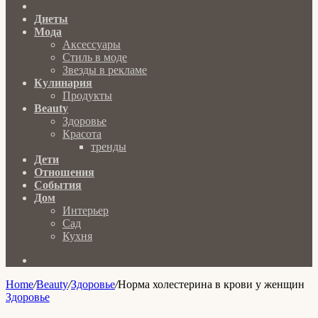
Главная
Диеты
Мода
Аксессуары
Стиль в моде
Звезды в рекламе
Кулинария
Продукты
Beauty
Здоровье
Красота
тренды
Дети
Отношения
События
Дом
Интерьер
Сад
Кухня
Search
for
Home
/
Beauty
/
Здоровье
/
Норма холестерина в крови у женщин
Здоровье