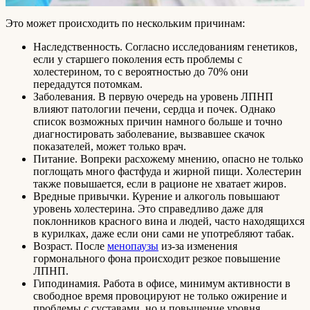
Это может происходить по нескольким причинам:
Наследственность. Согласно исследованиям генетиков,
если у старшего поколения есть проблемы с
холестерином, то с вероятностью до 70% они
передадутся потомкам.
Заболевания. В первую очередь на уровень ЛПНП
влияют патологии печени, сердца и почек. Однако
список возможных причин намного больше и точно
диагностировать заболевание, вызвавшее скачок
показателей, может только врач.
Питание. Вопреки расхожему мнению, опасно не только
поглощать много фастфуда и жирной пищи. Холестерин
также повышается, если в рационе не хватает жиров.
Вредные привычки. Курение и алкоголь повышают
уровень холестерина. Это справедливо даже для
поклонников красного вина и людей, часто находящихся
в курилках, даже если они сами не употребляют табак.
Возраст. После
менопаузы
из-за изменения
гормонального фона происходит резкое повышение
ЛПНП.
Гиподинамия. Работа в офисе, минимум активности в
свободное время провоцируют не только ожирение и
проблемы с суставами, но и повышение уровня