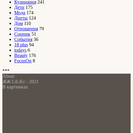
Кулинария
241
Дети
175
Мода
174
Диеты
124
Дом
110
Отношения
79
Сонник
51
События
36
18 plus
94
todays
6
Beauty
176
FocusOn
8
***
About
ЖЖ LiLiEc - 2021
В картинках