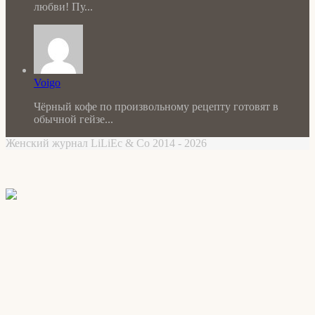
любви! Пу...
Voigo
Чёрный кофе по произвольному рецепту готовят в
обычной гейзе...
Женский журнал LiLiEc & Co 2014 - 2026
Facebook
X
WhatsApp
Telegram
Back
to
top
button