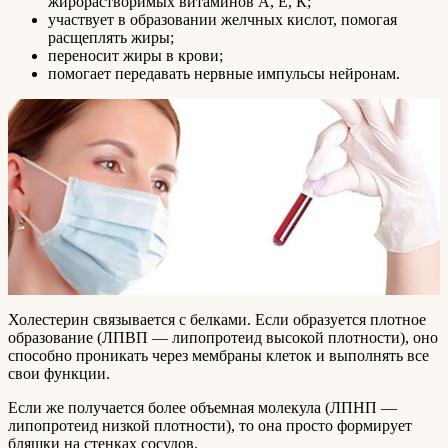
жирорастворимых витаминов А, Е, К;
участвует в образовании желчных кислот, помогая
расщеплять жиры;
переносит жиры в крови;
помогает передавать нервные импульсы нейронам.
Холестерин связывается с белками. Если образуется плотное
образование (ЛПВП — липопротеид высокой плотности), оно
способно проникать через мембраны клеток и выполнять все
свои функции.
Если же получается более объемная молекула (ЛПНП —
липопротеид низкой плотности), то она просто формирует
бляшки на стенках сосудов.