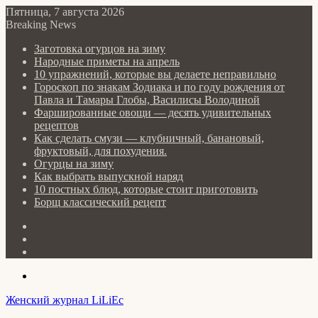
Пятница, 7 августа 2026
Breaking News
Заготовка огурцов на зиму
Народные приметы на апрель
10 упражнений, которые вы делаете неправильно
Гороскоп по знакам Зодиака и по году рождения от
Павла и Тамары Глобы, Василисы Володиной
Фаршированные овощи — десять удивительных
рецептов
Как сделать cмузи — клубничный, банановый,
фруктовый, для похудения.
Огурцы на зиму
Как выбрать выпускной наряд
10 постных блюд, которые стоит приготовить
Борщ классический рецепт
Log
In
Random
Article
Sidebar
Menu
Женский журнал LiLiEc