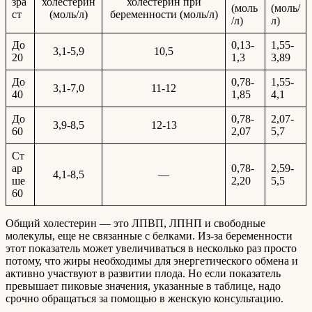
зра
холестерин
холестерин при
(моль
(моль/
ст
(моль/л)
беременности (моль/л)
/л)
л)
До
0,13-
1,55-
3,1-5,9
10,5
20
1,3
3,89
До
0,78-
1,55-
3,1-7,0
11-12
40
1,85
4,1
До
0,78-
2,07-
3,9-8,5
12-13
60
2,07
5,7
Ст
ар
0,78-
2,59-
4,1-8,5
—
ше
2,20
5,5
60
Общий холестерин — это ЛПВП, ЛПНП и свободные
молекулы, еще не связанные с белками. Из-за беременности
этот показатель может увеличиваться в несколько раз просто
потому, что жиры необходимы для энергетического обмена и
активно участвуют в развитии плода. Но если показатель
превышает пиковые значения, указанные в таблице, надо
срочно обращаться за помощью в женскую консультацию.