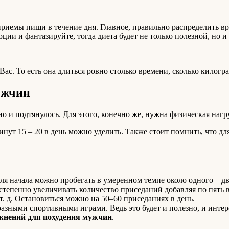
приемы пищи в течение дня. Главное, правильно распределить вр
ции и фантазируйте, тогда диета будет не только полезной, но и
Вас. То есть она длиться ровно столько времени, сколько килогр
ужчин
 но и подтянулось. Для этого, конечно же, нужна физическая нагр
нут 15 – 20 в день можно уделить. Также стоит помнить, что д
ля начала можно пробегать в умеренном темпе около одного – дв
епенно увеличивать количество приседаний добавляя по пять в 
 т. д. Остановиться можно на 50–60 приседаниях в день.
азными спортивными играми. Ведь это будет и полезно, и инте
жнений для похудения мужчин
.