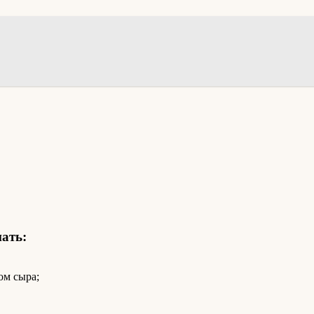
ать:
ом сыра;