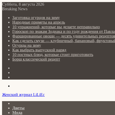
Суббота, 8 августа 2026
Breaking News
Заготовка огурцов на зиму
Народные приметы на апрель
10 упражнений, которые вы делаете неправильно
Гороскоп по знакам Зодиака и по году рождения от Пав
Фаршированные овощи — десять удивительных рецепто
Как сделать cмузи — клубничный, банановый, фруктовый
Огурцы на зиму
Как выбрать выпускной наряд
10 постных блюд, которые стоит приготовить
Борщ классический рецепт
Log
In
Random
Article
Sidebar
Menu
Женский журнал LiLiEc
Главная
Диеты
Мода