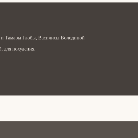
ла и Тамары Глобы, Василисы Володиной
в
, для похудения.