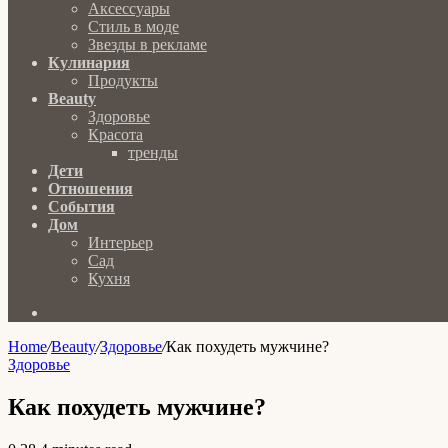
Аксессуары
Стиль в моде
Звезды в рекламе
Кулинария
Продукты
Beauty
Здоровье
Красота
тренды
Дети
Отношения
События
Дом
Интерьер
Сад
Кухня
Search
for
Home
/
Beauty
/
Здоровье
/
Как похудеть мужчине?
Здоровье
Как похудеть мужчине?