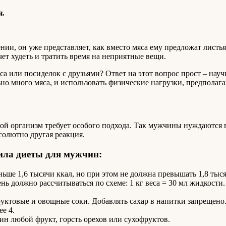
я.
, он уже представляет, как вместо мяса ему предложат листья са
чет худеть и тратить время на неприятные вещи.
мяса или посиделок с друзьями? Ответ на этот вопрос прост – нау
но много мяса, и использовать физические нагрузки, предполаг
кой организм требует особого подхода. Так мужчины нуждаются 
солютно другая реакция.
ила диеты для мужчин:
ьше 1,6 тысячи ккал, но при этом не должна превышать 1,8 тыся
должно рассчитываться по схеме: 1 кг веса = 30 мл жидкости. То
руктовые и овощные соки. Добавлять сахар в напитки запрещено
е 4.
дин любой фрукт, горсть орехов или сухофруктов.