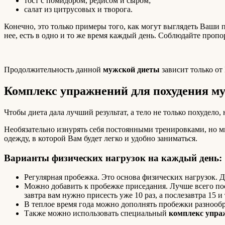
тост с помидором, редисом и сыром;
салат из цитрусовых и творога.
Конечно, это только примеры того, как могут выглядеть Ваши 
нее, есть в одно и то же время каждый день. Соблюдайте пропор
Продолжительность данной
мужской диеты
зависит только от 
Комплекс упражнений для похудения м
Чтобы диета дала лучший результат, а тело не только похудело,
Необязательно изнурять себя постоянными тренировками, но ми
одежду, в которой Вам будет легко и удобно заниматься.
Варианты физических нагрузок на каждый день:
Регулярная пробежка. Это основа физических нагрузок. Д
Можно добавить к пробежке приседания. Лучше всего пост
завтра вам нужно присесть уже 10 раз, а послезавтра 15 и
В теплое время года можно дополнять пробежки разнообр
Также можно использовать специальный
комплекс упра