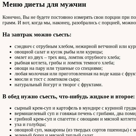
Меню диеты для мужчин
Конечно, Вы не будете постоянно измерять свои порции при по
грамм. И вот, когда мы, наконец, разобрались с порцией, мож
На завтрак можно съесть:
сэндвич с отрубным хлебом, нежирной ветчиной или кур
овощной салат и кусок рыбы или курицы;
омлет из двух – трех яиц, ломтик отрубного хлеба;
рыбная котлета, грибы и ломтик темного хлеба;
овощи на пару или тушеные со специями;
любая молочная или приготовленная на воде каша с фрук
мюсли и тост с ломтиком сыра;
натуральный йогурт и творог с фруктами.
В обед нужно съесть, что-нибудь жидкое и второе:
сырный крем-суп и картофель в мундире с куриной грудк
вермишелевый суп и говяжья печень с грибами, два поми
грибной крем-суп и спагетти с овощами и мясной котлето
уха и голубцы;
овощной суп, макароны (из твердых сортов пшеницы) с м
зеленый борщ и мясной теплый салат.