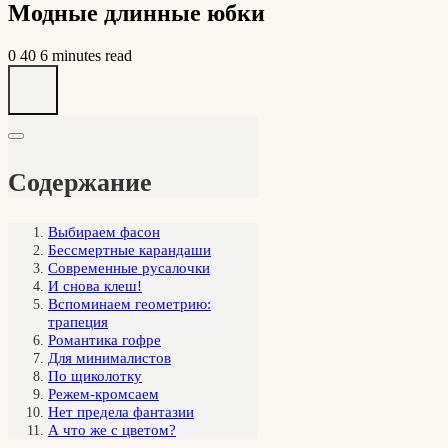
Модные длинные юбки
0
40
6 minutes read
Содержание
Выбираем фасон
Бессмертные карандаши
Современные русалочки
И снова клеш!
Вспоминаем геометрию:
трапеция
Романтика гофре
Для минималистов
По щиколотку
Режем-кромсаем
Нет предела фантазии
А что же с цветом?