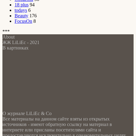
18 plus
94
todays
6
Beauty
176
FocusOn
8
***
About
ЖЖ LiLiEc - 2021
В картинках
О журнале LiLiEc & Co
Все материалы на данном сайте взяты из открытых
источников - имеют обратную ссылку на материал в
интернете или присланы посетителями сайта и
предоставляются исключительно в ознакомительных целях.