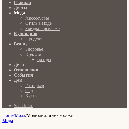
Главная
Диеты
Мода
Аксессуары
Стиль в моде
Звезды в рекламе
Кулинария
Продукты
Beauty
Здоровье
Красота
тренды
Дети
Отношения
События
Дом
Интерьер
Сад
Кухня
Search for
Home
/
Мода
/
Модные длинные юбки
Мода