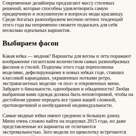
Современные дизайнеры предлагают массу стилевых
решений, которые способны удовлетворить самую
придирчивую и искушенную в вопросах моды красавицу.
Среди богатых разнообразием весенне-летних тенденций
этого года вы непременно сможете подыскать для себя
несколько идеальных вариантов.
Выбираем фасон
Какая юбка — модная? Варианты для весны и лета поражают
воображение гигантским количеством самых разнообразных
фасонов и стилей. Подиумы этого года переполнены
моделями, дефилирующими в новых юбках годе, ставших
классикой карандашах, украшенных нотками ретро,
экстравагантных моделях «в пол» и откровенных мини.
Забудьте о банальности, однообразии и обыденности! Любая
выбранная вами одежда должна быть неповторимой, чтобы на
достойном уровне передать все грани вашей сложной,
противоречивой и необузданной индивидуальности.
Самые модные юбки имеют среднюю и большую длину.
Мини очень сложно найти на подиумах 2015 года, но даже
представленные их варианты не отличаются
экстремальностью. Зато модели по щиколотку встречаются