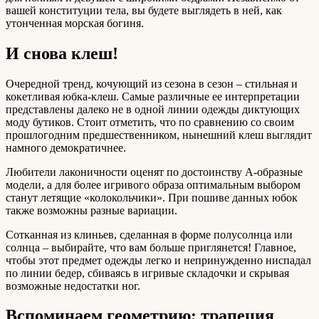
вашей конституции тела, вы будете выглядеть в ней, как
утонченная морская богиня.
И снова клеш!
Очередной тренд, кочующий из сезона в сезон – стильная и
кокетливая юбка-клеш. Самые различные ее интерпретации
представлены далеко не в одной линии одежды диктующих
моду бутиков. Стоит отметить, что по сравнению со своим
прошлогодним предшественником, нынешний клеш выглядит
намного демократичнее.
Любители лаконичности оценят по достоинству А-образные
модели, а для более игривого образа оптимальным выбором
станут летящие «колокольчики». При пошиве данных юбок
также возможны разные вариации.
Сотканная из клиньев, сделанная в форме полусолнца или
солнца – выбирайте, что вам больше приглянется! Главное,
чтобы этот предмет одежды легко и непринужденно ниспадал
по линии бедер, сбиваясь в игривые складочки и скрывая
возможные недостатки ног.
Вспоминаем геометрию: трапеция