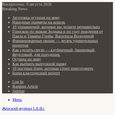
Воскресенье, 9 августа 2026
Breaking News
Заготовка огурцов на зиму
Народные приметы на апрель
10 упражнений, которые вы делаете неправильно
Гороскоп по знакам Зодиака и по году рождения от
Павла и Тамары Глобы, Василисы Володиной
Фаршированные овощи — десять удивительных
рецептов
Как сделать cмузи — клубничный, банановый,
фруктовый, для похудения.
Огурцы на зиму
Как выбрать выпускной наряд
10 постных блюд, которые стоит приготовить
Борщ классический рецепт
Log In
Random Article
Sidebar
Menu
Женский журнал LiLiEc