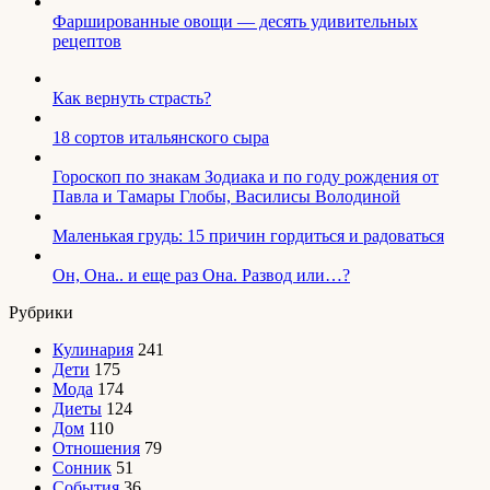
Фаршированные овощи — десять удивительных
рецептов
Как вернуть страсть?
18 сортов итальянского сыра
Гороскоп по знакам Зодиака и по году рождения от
Павла и Тамары Глобы, Василисы Володиной
Маленькая грудь: 15 причин гордиться и радоваться
Он, Она.. и еще раз Она. Развод или…?
Рубрики
Кулинария
241
Дети
175
Мода
174
Диеты
124
Дом
110
Отношения
79
Сонник
51
События
36