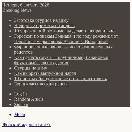
Четверг, 6 августа 2026
Breaking News
Заготовка огурцов на зиму
Народные приметы на апрель
10 упражнений, которые вы делаете неправильно
Гороскоп по знакам Зодиака и по году рождения от
Павла и Тамары Глобы, Василисы Володиной
Фаршированные овощи — десять удивительных
рецептов
Как сделать cмузи — клубничный, банановый,
фруктовый, для похудения.
Огурцы на зиму
Как выбрать выпускной наряд
10 постных блюд, которые стоит приготовить
Борщ классический рецепт
Log In
Random Article
Sidebar
Menu
Женский журнал LiLiEc