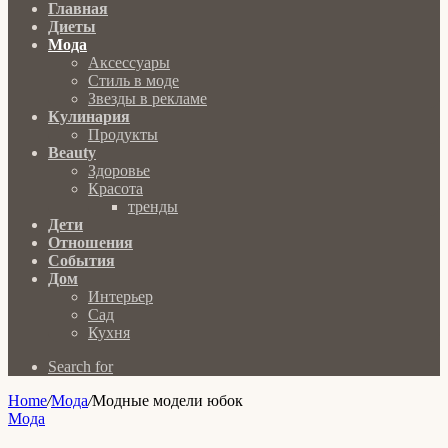
Главная
Диеты
Мода
Аксессуары
Стиль в моде
Звезды в рекламе
Кулинария
Продукты
Beauty
Здоровье
Красота
тренды
Дети
Отношения
События
Дом
Интерьер
Сад
Кухня
Search for
Home
/
Мода
/
Модные модели юбок
Мода