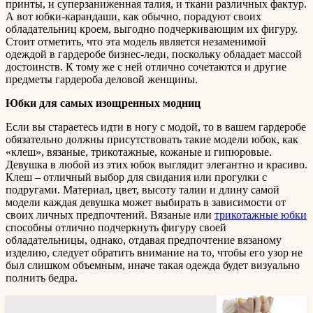
принты, и суперзаниженная талия, и ткани различных фактур.
А вот юбки-карандаши, как обычно, порадуют своих
обладательниц кроем, выгодно подчеркивающим их фигуру.
Стоит отметить, что эта модель является незаменимой
одеждой в гардеробе бизнес-леди, поскольку обладает массой
достоинств. К тому же с ней отлично сочетаются и другие
предметы гардероба деловой женщины.
Юбки для самых изощренных модниц
Если вы стараетесь идти в ногу с модой, то в вашем гардеробе
обязательно должны присутствовать такие модели юбок, как
«клеш», вязаные, трикотажные, кожаные и гипюровые.
Девушка в любой из этих юбок выглядит элегантно и красиво.
Клеш – отличный выбор для свидания или прогулки с
подругами. Материал, цвет, высоту талии и длину самой
модели каждая девушка может выбирать в зависимости от
своих личных предпочтений. Вязаные или
трикотажные юбки
способны отлично подчеркнуть фигуру своей
обладательницы, однако, отдавая предпочтение вязаному
изделию, следует обратить внимание на то, чтобы его узор не
был слишком объемным, иначе такая одежда будет визуально
полнить бедра.