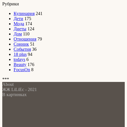
Рубрики
Кулинария
241
Дети
175
Мода
174
Диеты
124
Дом
110
Отношения
79
Сонник
51
События
36
18 plus
94
todays
6
Beauty
176
FocusOn
8
***
About
ЖЖ LiLiEc - 2021
В картинках