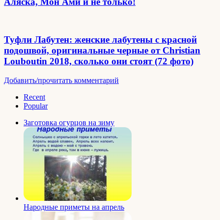
Аляска, Мон Ами и не только!
Туфли Лабутен: женские лабутены с красной
подошвой, оригинальные черные от Christian
Louboutin 2018, сколько они стоят (72 фото)
Добавить/прочитать комментарий
Recent
Popular
Заготовка огурцов на зиму
Народные приметы на апрель