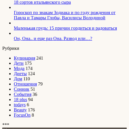
18 сортов итальянского сыра
Гороскоп по знакам Зодиака и по году рождения от
Павла и Тамары Глобы, Василисы Володиной
Маленькая грудь: 15 причин гордиться и радоваться
Он, Она.. и еще раз Она. Развод или…?
Рубрики
Кулинария
241
Дети
175
Мода
174
Диеты
124
Дом
110
Отношения
79
Сонник
51
События
36
18 plus
94
todays
6
Beauty
176
FocusOn
8
***