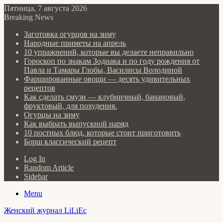
Пятница, 7 августа 2026
Breaking News
Заготовка огурцов на зиму
Народные приметы на апрель
10 упражнений, которые вы делаете неправильно
Гороскоп по знакам Зодиака и по году рождения от
Павла и Тамары Глобы, Василисы Володиной
Фаршированные овощи — десять удивительных
рецептов
Как сделать cмузи — клубничный, банановый,
фруктовый, для похудения.
Огурцы на зиму
Как выбрать выпускной наряд
10 постных блюд, которые стоит приготовить
Борщ классический рецепт
Log In
Random Article
Sidebar
Menu
Женский журнал LiLiEc