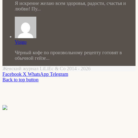
Я искренне желаю всем здоровья, радости, счастья и
любви! Пу...
Voigo
Чёрный кофе по произвольному рецепту готовят в
обычной гейзе...
Женский журнал LiLiEc & Co 2014 - 2026
Facebook
X
WhatsApp
Telegram
Back to top button