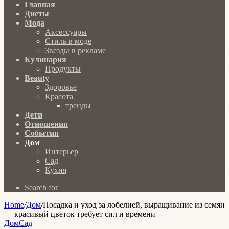
Главная
Диеты
Мода
Аксессуары
Стиль в моде
Звезды в рекламе
Кулинария
Продукты
Beauty
Здоровье
Красота
тренды
Дети
Отношения
События
Дом
Интерьер
Сад
Кухня
Search for
Home
/
Дом
/
Посадка и уход за лобелией, выращивание из семян
— красивый цветок требует сил и времени
Дом
Сад