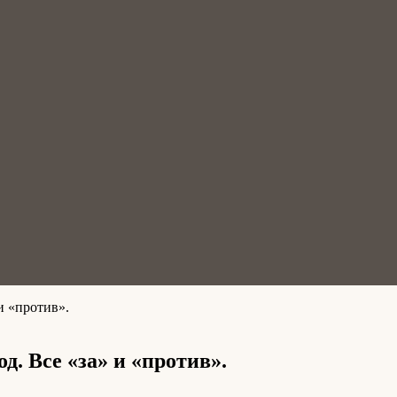
и «против».
д. Все «за» и «против».