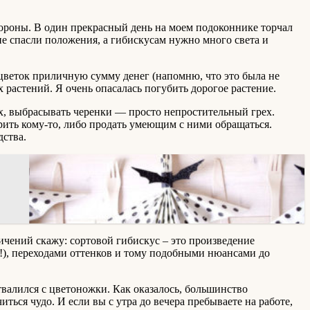
стороны. В один прекрасный день на моем подоконнике торчал
е спасли положения, а гибискусам нужно много света и
й цветок приличную сумму денег (напомню, что это была не
х растений. Я очень опасалась погубить дорогое растение.
вых, выбрасывать черенки — просто непростительный грех.
арить кому-то, либо продать умеющим с ними обращаться.
дства.
личений скажу: сортовой гибискус – это произведение
!), переходами оттенков и тому подобными нюансами до
валился с цветоножки. Как оказалось, большинство
ться чудо. И если вы с утра до вечера пребываете на работе,