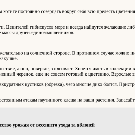
хотите постоянно созерцать вокруг себя всю прелесть цветения,
ги. Ценителей гибискусов море и всегда найдутся желающие либ
е массы друзей-единомышленников.
 желательно на солнечной стороне. В противном случае можно н
макушке.
вие, а оно, поверьте, затягивает. Хочется иметь в коллекции вс
рененный черенок, еще не совсем готовый к цветению. Взрослые 
ккуратных кустиков (обрезка), чего многие дико боятся. Прист
постоянным атакам паутинного клеща на ваши растения. Запасай
чество урожая от весеннего ухода за яблоней