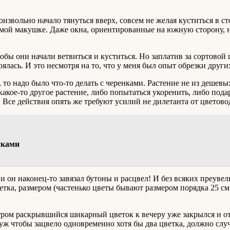
оизвольно начало тянуться вверх, совсем не желая куститься в 
мой макушке. Даже окна, ориентированные на южную сторону, н
чтобы они начали ветвиться и куститься. Но заплатив за сортово
ялась. И это несмотря на то, что у меня был опыт обрезки други
я, то надо было что-то делать с черенками. Растение не из деше
акое-то другое растение, либо попытаться укоренить, либо под
 Все действия опять же требуют усилий не дилетанта от цветово
уками
 и он наконец-то завязал бутоны и расцвел! И без всяких преуве
тка, размером (частенько цветы бывают размером порядка 25 см
утром раскрывшийся шикарный цветок к вечеру уже закрылся и от
ж чтобы зацвело одновременно хотя бы два цветка, должно случи