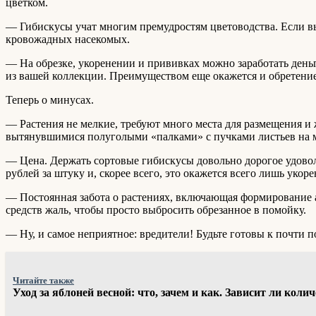
цветком.
— Гибискусы учат многим премудростям цветоводства. Если вы 
кровожадных насекомых.
— На обрезке, укоренении и прививках можно заработать день
из вашей коллекции. Преимуществом еще окажется и обретени
Теперь о минусах.
— Растения не мелкие, требуют много места для размещения и
вытянувшимися полуголыми «палками» с пучками листьев на 
— Цена. Держать сортовые гибискусы довольно дорогое удовольст
рублей за штуку и, скорее всего, это окажется всего лишь уко
— Постоянная забота о растениях, включающая формирование а
средств жаль, чтобы просто выбросить обрезанное в помойку.
— Ну, и самое неприятное: вредители! Будьте готовы к почти 
Читайте также
Уход за яблоней весной: что, зачем и как. Зависит ли коли