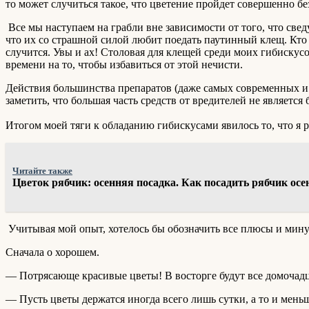
то может случиться такое, что цветение пройдет совершенно без
Все мы наступаем на грабли вне зависимости от того, что св
что их со страшной силой любит поедать паутинный клещ. Кто хо
случится. Увы и ах! Столовая для клещей среди моих гибискусо
времени на то, чтобы избавиться от этой нечисти.
Действия большинства препаратов (даже самых современных и 
заметить, что большая часть средств от вредителей не являетс
Итогом моей тяги к обладанию гибискусами явилось то, что я 
Читайте также
Цветок рябчик: осенняя посадка. Как посадить рябчик ос
Учитывая мой опыт, хотелось бы обозначить все плюсы и мин
Сначала о хорошем.
— Потрясающе красивые цветы! В восторге будут все домочадцы
— Пусть цветы держатся иногда всего лишь сутки, а то и мень