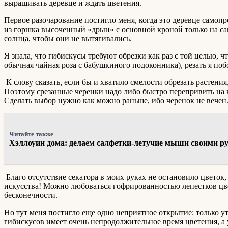
выращивать деревце и ждать цветения.
Первое разочарование постигло меня, когда это деревце самопр
из горшка высоченный «дрын» с основной кроной только на са
солнца, чтобы они не вытягивались.
Я знала, что гибискусы требуют обрезки как раз с той целью, 
обычная чайная роза с бабушкиного подоконника), резать я побо
К слову сказать, если бы и хватило смелости обрезать растени
Поэтому срезанные черенки надо либо быстро перепривить на к
Сделать выбор нужно как можно раньше, ибо черенок не вечен.
Читайте также
Хэллоуин дома: делаем салфетки-летучие мыши своими р
Благо отсутствие секатора в моих руках не остановило цветок,
искусства! Можно любоваться гофрированностью лепестков цве
бесконечности.
Но тут меня постигло еще одно неприятное открытие: только 
гибискусов имеет очень непродолжительное время цветения, а у