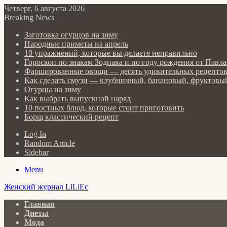
Четверг, 6 августа 2026
Breaking News
Заготовка огурцов на зиму
Народные приметы на апрель
10 упражнений, которые вы делаете неправильно
Гороскоп по знакам Зодиака и по году рождения от Пав
Фаршированные овощи — десять удивительных рецепто
Как сделать cмузи — клубничный, банановый, фруктовый
Огурцы на зиму
Как выбрать выпускной наряд
10 постных блюд, которые стоит приготовить
Борщ классический рецепт
Log In
Random Article
Sidebar
Menu
Женский журнал LiLiEc
Главная
Диеты
Мода