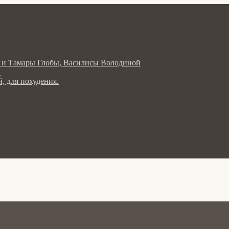
ла и Тамары Глобы, Василисы Володиной
в
, для похудения.