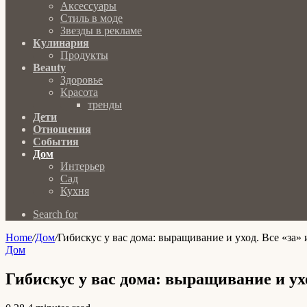
Аксессуары
Стиль в моде
Звезды в рекламе
Кулинария
Продукты
Beauty
Здоровье
Красота
тренды
Дети
Отношения
События
Дом
Интерьер
Сад
Кухня
Search for
Home
/
Дом
/
Гибискус у вас дома: выращивание и уход. Все «за» 
Дом
Гибискус у вас дома: выращивание и ухо