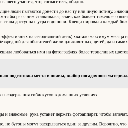
 вашего участия, что, согласитесь, обидно.
едущие люди пытаются донести до нас ту или иную истину. Зна
тя бы раз с ним сталкивался, знает, как бывает тяжело его выве
в стала доступна с утра и до ночи. Клещи пировали каждый божи
эффективных на сегодняшний день) хватало максимум месяца на п
я безвредной для обитателей жилища: животных, детей, да и самих
решила любоваться ими на фотографиях более терпеливых цветов
енью: подготовка места и почвы, выбор посадочного материал
усы содержания гибискусов в домашних условиях.
 и знакомые, рука устанет держать фотоаппарат, чтобы запечат
ше, но бутоны могут раскрываться один за другим. Вероятно, ч