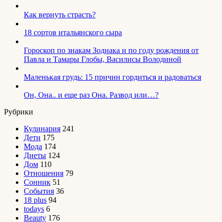
Как вернуть страсть?
18 сортов итальянского сыра
Гороскоп по знакам Зодиака и по году рождения от
Павла и Тамары Глобы, Василисы Володиной
Маленькая грудь: 15 причин гордиться и радоваться
Он, Она.. и еще раз Она. Развод или…?
Рубрики
Кулинария
241
Дети
175
Мода
174
Диеты
124
Дом
110
Отношения
79
Сонник
51
События
36
18 plus
94
todays
6
Beauty
176