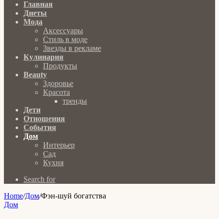
Главная
Диеты
Мода
Аксессуары
Стиль в моде
Звезды в рекламе
Кулинария
Продукты
Beauty
Здоровье
Красота
тренды
Дети
Отношения
События
Дом
Интерьер
Сад
Кухня
Search for
Home
/
Дом
/
Фэн-шуй богатства
Дом