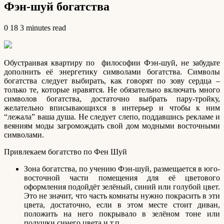
Фэн-шуй богатства
0
18
3 minutes read
Обустраивая квартиру по философии Фэн-шуй, не забудьте
дополнить её энергетику символами богатства. Символы
богатства следует выбирать, как говорят по зову сердца –
только те, которые нравятся.
Не обязательно включать много
символов богатства, достаточно выбрать пару-тройку,
желательно вписывающихся в интерьер и чтобы к ним
“лежала” ваша душа. Не следует слепо, поддавшись рекламе и
веяниям моды загромождать свой дом модными восточными
символами.
Привлекаем богатство по Фен Шуй
Зона богатства, по учению Фэн-шуй, размещается в юго-
восточной части помещения для её цветового
оформления подойдёт зелёный, синий или голубой цвет.
Это не значит, что часть комнаты нужно покрасить в эти
цвета, достаточно, если в этом месте стоит диван,
положить на него покрывало в зелёном тоне или
подушки синего цвета и т.п.