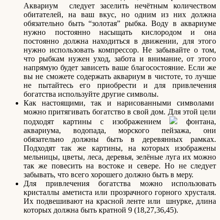
Аквариум следует заселить нечётным количеством
обитателей, на ваш вкус, но одним из них должна
обязательно быть “золотая” рыбка. Воду в аквариуме
нужно постоянно насыщать кислородом и она
постоянно должна находиться в движении, для этого
нужно использовать компрессор. Не забывайте о том,
что рыбкам нужен уход, забота и внимание, от этого
напрямую будет зависеть ваше благосостояние. Если же
вы не сможете содержать аквариум в чистоте, то лучше
не пытайтесь его приобрести и для привлечения
богатства используйте другие символы.
Как настоящими, так и нарисованными символами
можно притягивать богатство в свой дом. Для этой цели
подходят картины с изображением
фонтана,
аквариума, водопада, морского пейзажа, они
обязательно должны быть в деревянных рамках.
Подходят так же картины, на которых изображены
мельницы, цветы, леса, деревья, зелёные луга их можно
так же повесить на востоке и севере. Но не следует
забывать, что всего хорошего должно быть в меру.
Для привлечения богатства можно использовать
кристаллы аметиста или прозрачного горного хрусталя.
Их подвешивают на красной ленте или шнурке, длина
которых должна быть кратной 9 (18,27,36,45).