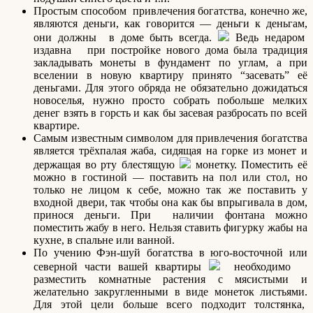
Простым способом привлечения богатства, конечно же,
являются деньги, как говорится — деньги к деньгам,
они должны в доме быть всегда.
Ведь недаром
издавна при постройке нового дома была традиция
закладывать монеты в фундамент по углам, а при
вселении в новую квартиру принято “засевать” её
деньгами. Для этого обряда не обязательно дожидаться
новоселья, нужно просто собрать побольше мелких
денег взять в горсть и как бы засевая разбросать по всей
квартире.
Самым известным символом для привлечения богатства
является трёхпалая жаба, сидящая на горке из монет и
держащая во рту блестящую
монетку. Поместить её
можно в гостиной — поставить на пол или стол, но
только не лицом к себе, можно так же поставить у
входной двери, так чтобы она как бы впрыгивала в дом,
принося деньги. При наличии фонтана можно
поместить жабу в него. Нельзя ставить фигурку жабы на
кухне, в спальне или ванной.
По учению Фэн-шуй богатства в юго-восточной или
северной части вашей квартиры
необходимо
разместить комнатные растения с мясистыми и
желательно закругленными в виде монеток листьями.
Для этой цели больше всего подходит толстянка,