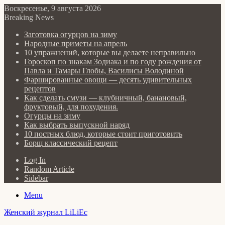
Воскресенье, 9 августа 2026
Breaking News
Заготовка огурцов на зиму
Народные приметы на апрель
10 упражнений, которые вы делаете неправильно
Гороскоп по знакам Зодиака и по году рождения от
Павла и Тамары Глобы, Василисы Володиной
Фаршированные овощи — десять удивительных
рецептов
Как сделать cмузи — клубничный, банановый,
фруктовый, для похудения.
Огурцы на зиму
Как выбрать выпускной наряд
10 постных блюд, которые стоит приготовить
Борщ классический рецепт
Log In
Random Article
Sidebar
Menu
Женский журнал LiLiEc