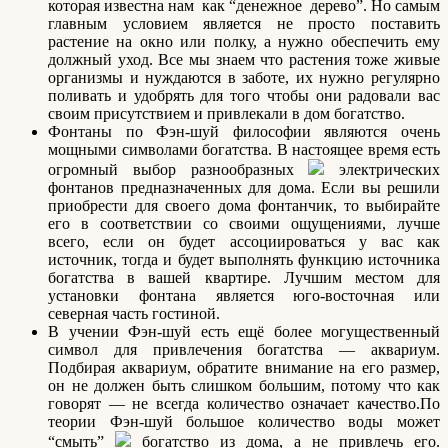
которая известна нам как “денежное дерево”. Но самым
главным условием является не просто поставить
растение на окно или полку, а нужно обеспечить ему
должный уход. Все мы знаем что растения тоже живые
организмы и нуждаются в заботе, их нужно регулярно
поливать и удобрять для того чтобы они радовали вас
своим присутствием и привлекали в дом богатство.
Фонтаны по Фэн-шуй философии являются очень
мощными символами богатства. В настоящее время есть
огромный выбор разнообразных
электрических
фонтанов предназначенных для дома. Если вы решили
приобрести для своего дома фонтанчик, то выбирайте
его в соответствии со своими ощущениями, лучше
всего, если он будет ассоциироваться у вас как
источник, тогда и будет выполнять функцию источника
богатства в вашей квартире. Лучшим местом для
установки фонтана является юго-восточная или
северная часть гостиной.
В учении Фэн-шуй есть ещё более могущественный
символ для привлечения богатства — аквариум.
Подбирая аквариум, обратите внимание на его размер,
он не должен быть слишком большим, потому что как
говорят — не всегда количество означает качество.По
теории Фэн-шуй большое количество воды может
“смыть”
богатство из дома, а не привлечь его.