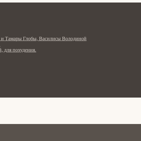
ла и Тамары Глобы, Василисы Володиной
в
, для похудения.