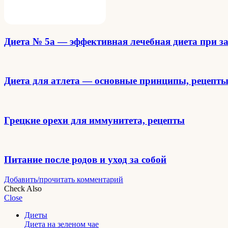
Диета № 5а — эффективная лечебная диета при з
Диета для атлета — основные принципы, рецепты
Грецкие орехи для иммунитета, рецепты
Питание после родов и уход за собой
Добавить/прочитать комментарий
Check Also
Close
Диеты
Диета на зеленом чае