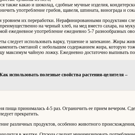
ся также какао и шоколад, сдобные мучные изделия, кондитерск
ничить употребление грибов, щавеля, шпината, винограда и сока
ым уровнем их переработки. Нерафинированными продуктами сл
преимущественно на черный хлеб, на мед вместо сахара, на мук
мой ежедневное употребление ежедневно 5-7 разнообразных ово
ты следует использовать варку, тушение и запекание. Жиры жив
 заменить сметаной с небольшим содержанием жира, которую тож
ищу максимум чайную ложку. Ежедневно достаточно выпивать по
Как использовать полезные свойства растения-целителя –
дня пища принималась 4-5 раз. Ограничить ее прием вечером. 
ледует прекратить.
ение различных продуктов, особенно животного происхождения, 
находится в желтке. Отсюда следует минимизировать потребление