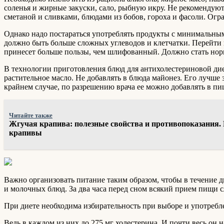
соленья и жирные закуски, сало, рыбную икру. Не рекомендуют
сметаной и сливками, блюдами из бобов, гороха и фасоли. Огра
Однако надо постараться употреблять продукты с минимальн
должно быть больше сложных углеводов и клетчатки. Перейти 
принесет больше пользы, чем шлифованный. Должно стать нор
В технологии приготовления блюд для антихолестериновой дие
растительное масло. Не добавлять в блюда майонез. Его лучше
крайнем случае, по разрешению врача ее можно добавлять в п
Читайте также
Жгучая крапива: полезные свойства и противопоказания. 
крапивы
Важно организовать питание таким образом, чтобы в течение 
и молочных блюд. За два часа перед сном всякий прием пищи с
При диете необходима избирательность при выборе и употребл
Ведь в каждом из них до 275 мг холестерина. И почти весь он 