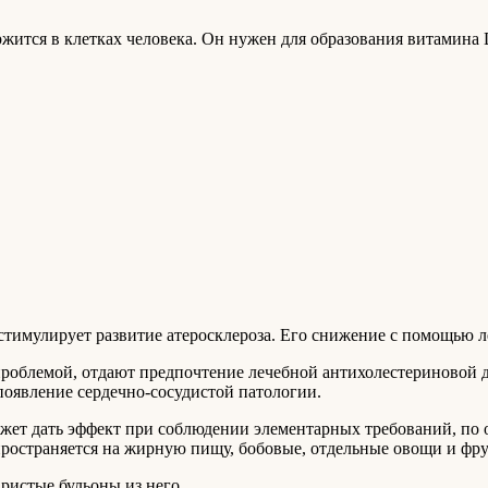
жится в клетках человека. Он нужен для образования витамина 
стимулирует развитие атеросклероза. Его снижение с помощью л
облемой, отдают предпочтение лечебной антихолестериновой дие
появление сердечно-сосудистой патологии.
может дать эффект при соблюдении элементарных требований, по 
пространяется на жирную пищу, бобовые, отдельные овощи и фр
ристые бульоны из него,