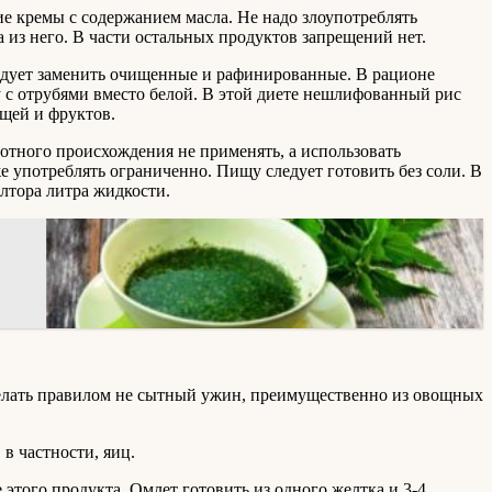
ие кремы с содержанием масла. Не надо злоупотреблять
 из него. В части остальных продуктов запрещений нет.
едует заменить очищенные и рафинированные. В рационе
у с отрубями вместо белой. В этой диете нешлифованный рис
щей и фруктов.
отного происхождения не применять, а использовать
е употреблять ограниченно. Пищу следует готовить без соли. В
лтора литра жидкости.
Сделать правилом не сытный ужин, преимущественно из овощных
в частности, яиц.
 этого продукта. Омлет готовить из одного желтка и 3-4