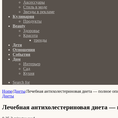
Аксессуары
Стиль в моде
Звезды в рекламе
Кулинария
Продукты
Beauty
Здоровье
Красота
тренды
Дети
Отношения
События
Дом
Интерьер
Сад
Кухня
Search for
Home
/
Диеты
/
Лечебная антихолестериновая диета — полное опи
Диеты
Лечебная антихолестериновая диета — 