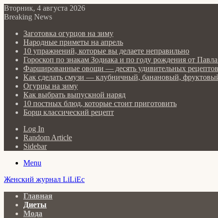
Вторник, 4 августа 2026
Breaking News
Заготовка огурцов на зиму
Народные приметы на апрель
10 упражнений, которые вы делаете неправильно
Гороскоп по знакам Зодиака и по году рождения от Пав
Фаршированные овощи — десять удивительных рецепто
Как сделать cмузи — клубничный, банановый, фруктовый
Огурцы на зиму
Как выбрать выпускной наряд
10 постных блюд, которые стоит приготовить
Борщ классический рецепт
Log In
Random Article
Sidebar
Menu
Женский журнал LiLiEc
Главная
Диеты
Мода