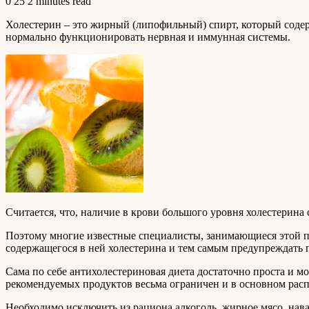
0
25
2 minutes read
Холестерин – это жирный (липофильный) спирт, который содер
нормально функционировать нервная и иммунная системы.
Считается, что, наличие в крови
большого уровня холестерина 
Поэтому многие известные специалисты, занимающиеся этой пр
содержащегося в ней холестерина и тем самым предупреждать 
Сама по себе антихолестериновая диета достаточно проста и 
рекомендуемых продуктов весьма ограничен и в основном рас
Необходимо исключить из рациона алкоголь, жирное мясо, нава