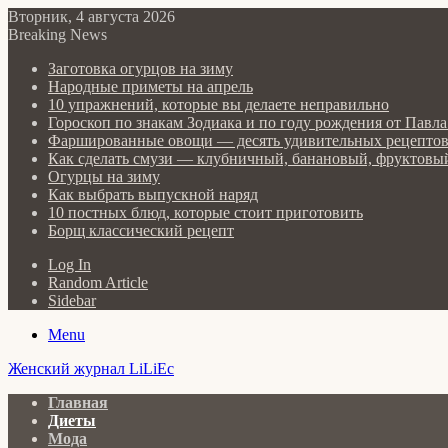
Вторник, 4 августа 2026
Breaking News
Заготовка огурцов на зиму
Народные приметы на апрель
10 упражнений, которые вы делаете неправильно
Гороскоп по знакам Зодиака и по году рождения от Пав
Фаршированные овощи — десять удивительных рецепто
Как сделать cмузи — клубничный, банановый, фруктовый
Огурцы на зиму
Как выбрать выпускной наряд
10 постных блюд, которые стоит приготовить
Борщ классический рецепт
Log In
Random Article
Sidebar
Menu
Женский журнал LiLiEc
Главная
Диеты
Мода