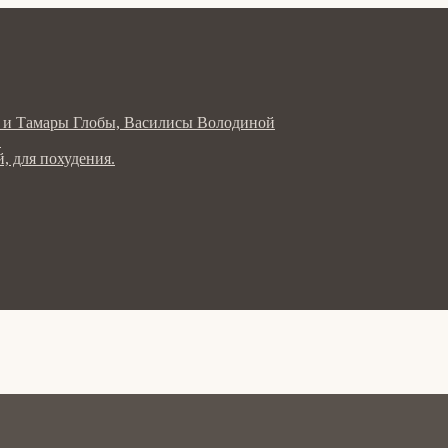
ла и Тамары Глобы, Василисы Володиной
в
, для похудения.