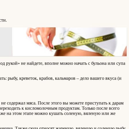
сти.
од рукой» не найдете, вполне можно начать с бульона или супа
 рыбу, креветок, крабов, кальмаров – дело вашего вкуса (и
н не содержал мяса. После этого вы можете приступать к дарам
 переходить к кисломолочным продуктам. Только после всего
акже на этом этапе можно кушать соленую, вяленую или же
аранина. Также сюда относят жареную, вяленую и соленую рыбу.