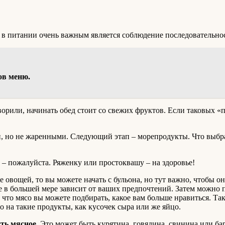
о в питании очень важным является соблюдение последовательно
ов меню.
ворили, начинать обед стоит со свежих фруктов. Если таковых «п
но не жаренными. Следующий этап – морепродукты. Что выбрать:
 – пожалуйста. Ряженку или простоквашу – на здоровье!
е овощей, то вы можете начать с бульона, но тут важно, чтобы о
се в большей мере зависит от ваших предпочтений. Затем можно
, что мясо вы можете подбирать, какое вам больше нравиться. Т
о на такие продукты, как кусочек сыра или же яйцо.
сть мясное
. Это может быть курятина, говядина, свинина или б