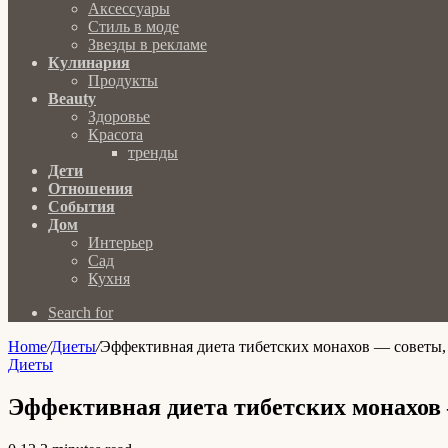
Аксессуары
Стиль в моде
Звезды в рекламе
Кулинария
Продукты
Beauty
Здоровье
Красота
тренды
Дети
Отношения
События
Дом
Интерьер
Сад
Кухня
Search for
Home
/
Диеты
/
Эффективная диета тибетских монахов — советы, 
Диеты
Эффективная диета тибетских монахов 