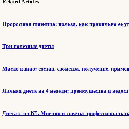
Related Articles
Проросшая пшеница: польза, как правильно ее у
Три полезные диеты
Масло какао: состав, свойства, получение, приме
Яичная диета на 4 недели: преимущества и недос
Диета стол N5. Мнения и советы профессиональны