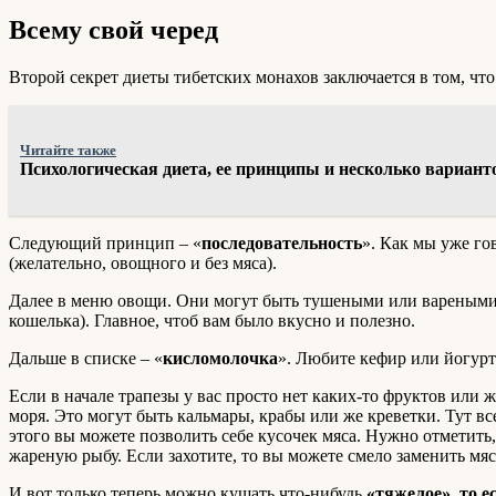
Всему свой черед
Второй секрет диеты тибетских монахов заключается в том, чт
Читайте также
Психологическая диета, ее принципы и несколько вариант
Следующий принцип – «
последовательность
». Как мы уже го
(желательно, овощного и без мяса).
Далее в меню овощи. Они могут быть тушеными или вареными, 
кошелька). Главное, чтоб вам было вкусно и полезно.
Дальше в списке – «
кисломолочка
». Любите кефир или йогурт
Если в начале трапезы у вас просто нет каких-то фруктов или ж
моря. Это могут быть кальмары, крабы или же креветки. Тут в
этого вы можете позволить себе кусочек мяса. Нужно отметить
жареную рыбу. Если захотите, то вы можете смело заменить мяс
И вот только теперь можно кушать что-нибудь
«тяжелое», то е