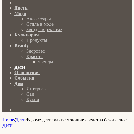
Главная
Диеты
Мода
Аксессуары
Стиль в моде
Звезды в рекламе
Кулинария
Продукты
Beauty
Здоровье
Красота
тренды
Дети
Отношения
События
Дом
Интерьер
Сад
Кухня
Search
for
Home
/
Дети
/
В доме дети: какие моющие средства безопаснее
Дети