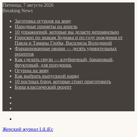
Пятница, 7 августа 2026
Breaking News
Заготовка огурцов на зиму
Народные приметы на апрель
10 упражнений, которые вы делаете неправильно
Гороскоп по знакам Зодиака и по году рождения от
Павла и Тамары Глобы, Василисы Володиной
Фаршированные овощи — десять удивительных
рецептов
Как сделать cмузи — клубничный, банановый,
фруктовый, для похудения.
Огурцы на зиму
Как выбрать выпускной наряд
10 постных блюд, которые стоит приготовить
Борщ классический рецепт
Log
In
Random
Article
Sidebar
Menu
Женский журнал LiLiEc