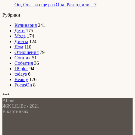
Он, Она.. и еще раз Она. Развод или…?
Рубрики
Кулинария
241
Дети
175
Мода
174
Диеты
124
Дом
110
Отношения
79
Сонник
51
События
36
18 plus
94
todays
6
Beauty
176
FocusOn
8
***
About
ЖЖ LiLiEc - 2021
В картинках