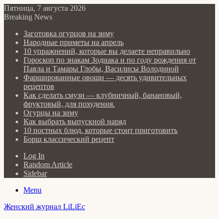
Пятница, 7 августа 2026
Breaking News
Заготовка огурцов на зиму
Народные приметы на апрель
10 упражнений, которые вы делаете неправильно
Гороскоп по знакам Зодиака и по году рождения от
Павла и Тамары Глобы, Василисы Володиной
Фаршированные овощи — десять удивительных
рецептов
Как сделать cмузи — клубничный, банановый,
фруктовый, для похудения.
Огурцы на зиму
Как выбрать выпускной наряд
10 постных блюд, которые стоит приготовить
Борщ классический рецепт
Log In
Random Article
Sidebar
Menu
Женский журнал LiLiEc