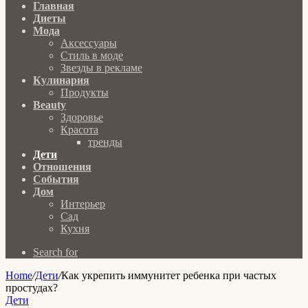
Главная
Диеты
Мода
Аксессуары
Стиль в моде
Звезды в рекламе
Кулинария
Продукты
Beauty
Здоровье
Красота
тренды
Дети
Отношения
События
Дом
Интерьер
Сад
Кухня
Search for
Home
/
Дети
/
Как укрепить иммунитет ребенка при частых
простудах?
Дети