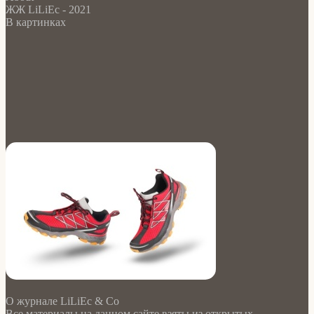
ЖЖ LiLiEc - 2021
В картинках
О журнале LiLiEc & Co
Все материалы на данном сайте взяты из открытых