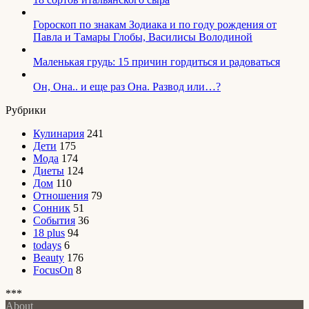
Гороскоп по знакам Зодиака и по году рождения от
Павла и Тамары Глобы, Василисы Володиной
Маленькая грудь: 15 причин гордиться и радоваться
Он, Она.. и еще раз Она. Развод или…?
Рубрики
Кулинария
241
Дети
175
Мода
174
Диеты
124
Дом
110
Отношения
79
Сонник
51
События
36
18 plus
94
todays
6
Beauty
176
FocusOn
8
***
About