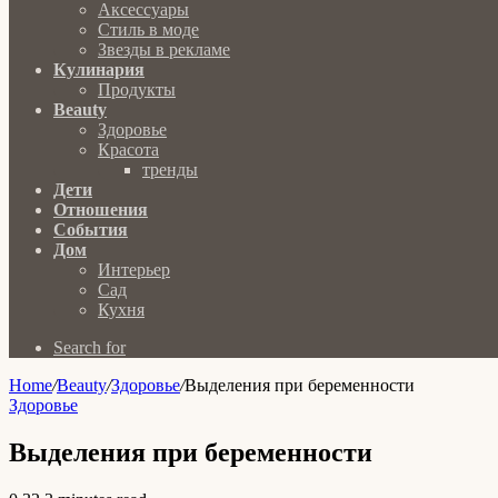
Аксессуары
Стиль в моде
Звезды в рекламе
Кулинария
Продукты
Beauty
Здоровье
Красота
тренды
Дети
Отношения
События
Дом
Интерьер
Сад
Кухня
Search for
Home
/
Beauty
/
Здоровье
/
Выделения при беременности
Здоровье
Выделения при беременности