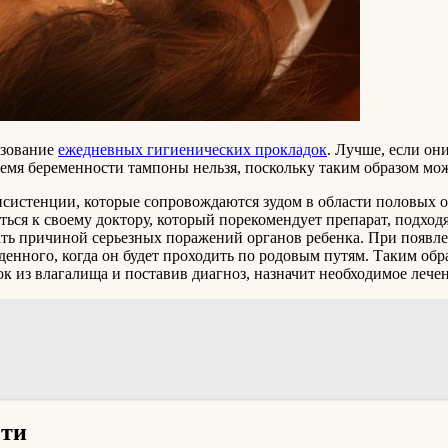
ьзование
ежедневных гигиенических прокладок
. Лучше, если он
время беременности тампоны нельзя, поскольку таким образом 
истенции, которые сопровождаются зудом в области половых орг
ься к своему доктору, который порекомендует препарат, подход
ать причиной серьезных поражений органов ребенка. При появл
денного, когда он будет проходить по родовым путям. Таким о
зок из влагалища и поставив диагноз, назначит необходимое лече
сти