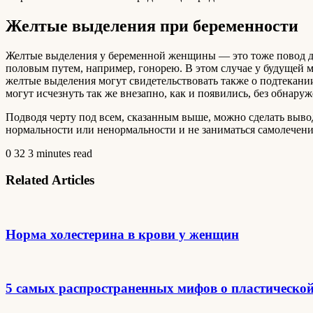
Желтые выделения при беременности
Желтые выделения у беременной женщины — это тоже повод для
половым путем, например, гонорею. В этом случае у будущей 
желтые выделения могут свидетельствовать также о подтекани
могут исчезнуть так же внезапно, как и появились, без обнару
Подводя черту под всем, сказанным выше, можно сделать выво
нормальности или ненормальности и не заниматься самолечение
0
32
3 minutes read
Related Articles
Норма холестерина в крови у женщин
5 самых распространенных мифов о пластическо