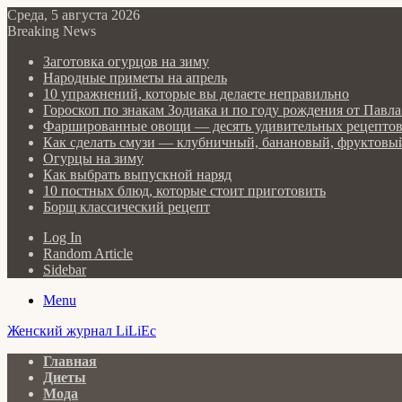
Среда, 5 августа 2026
Breaking News
Заготовка огурцов на зиму
Народные приметы на апрель
10 упражнений, которые вы делаете неправильно
Гороскоп по знакам Зодиака и по году рождения от Пав
Фаршированные овощи — десять удивительных рецепто
Как сделать cмузи — клубничный, банановый, фруктовый
Огурцы на зиму
Как выбрать выпускной наряд
10 постных блюд, которые стоит приготовить
Борщ классический рецепт
Log In
Random Article
Sidebar
Menu
Женский журнал LiLiEc
Главная
Диеты
Мода