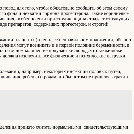
 повод для того, чтобы обязательно сообщить об этом своему
го фона и нехватки гормона прогестерона. Такие коричневые
ывания, особенно если при этом женщина страдает от тянущих
виде препаратов, содержащих прогестерон, и строгий
ежании плаценты (то есть, ее неправильном положении, обычно
деления могут возникать и в первой половине беременности, в
достаточном количестве получает кислород, что также может
я должна исключить все физические и психические нагрузки.
олеваний, например, некоторых инфекций половых путей,
нашиванию ребенка и родам, чтобы потом не пришлось тратить
выделения принято считать нормальными, свидетельствующими