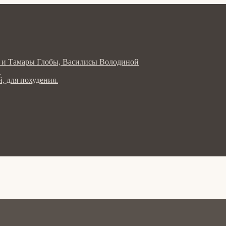
ла и Тамары Глобы, Василисы Володиной
в
, для похудения.