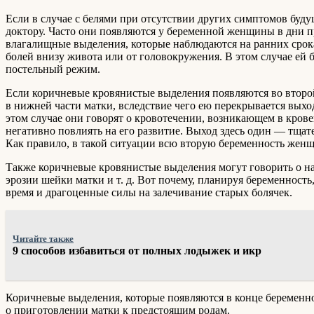
Если в случае с белями при отсутствии других симптомов буду
доктору. Часто они появляются у беременной женщины в дни п
влагалищные выделения, которые наблюдаются на ранних срока
болей внизу живота или от головокружения. В этом случае ей 
постельный режим.
Если коричневые кровянистые выделения появляются во второй 
в нижней части матки, вследствие чего ею перекрывается выхо
этом случае они говорят о кровотечении, возникающем в кровен
негативно повлиять на его развитие. Выход здесь один — тща
Как правило, в такой ситуации всю вторую беременность женщ
Также коричневые кровянистые выделения могут говорить о н
эрозии шейки матки и т. д. Вот почему, планируя беременност
время и драгоценные силы на залечивание старых болячек.
Читайте также
9 способов избавиться от полных лодыжек и икр
Коричневые выделения, которые появляются в конце беременн
о приготовлении матки к предстоящим родам.