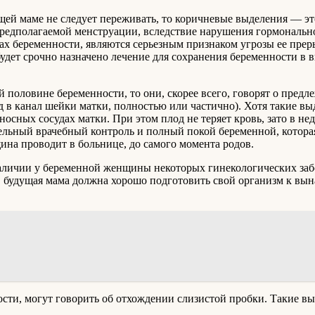
щей маме не следует переживать, то коричневые выделения — это
редполагаемой менструации, вследствие нарушения гормонально
х беременности, являются серьезным признаком угрозы ее прер
будет срочно назначено лечение для сохранения беременности в 
половине беременности, то они, скорее всего, говорят о предл
д в канал шейки матки, полностью или частично). Хотя такие вы
осных сосудах матки. При этом плод не теряет кровь, зато в не
тельный врачебный контроль и полный покой беременной, котора
ина проводит в больнице, до самого момента родов.
аличии у беременной женщины некоторых гинекологических заб
ь, будущая мама должна хорошо подготовить свой организм к вы
ости, могут говорить об отхождении слизистой пробки. Такие 