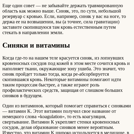
Еще один совет — не забывайте держать травмированную
область как можно выше. Синяк, это, по сути, небольшой
резервуар с кровью. Если, например, синяк у вас на ноге, то
держа ее на возвышении, вы (а точнее, сила гравитации)
заставите скопившуюся там кровь естественным путем
стекать в направлении земли.
Синяки и витамины
Когда где-то на нашем теле красуется синяк, из лопнувших
кровеносных сосудов под кожей в этом месте сочится кровь и
наполняет ткани, окружающие зону ушиба. Это значит, что
синяк пройдет только тогда, когда ре-абсорбируется
скопившаяся кровь. Некоторые витамины помогают идти
таким процессам быстрее, а также играют роль
профилактических средств, защищая от слишком больших
синяков в будущем.
Один из витаминов, который помогает справиться с синяками
— витамин K. Этот витамин получил свое название от
немецкого слова «koagulation», то есть коагуляция,
свертывание. Витамин К укрепляет стенки кровеносных
сосудов, делая образование синяков менее вероятным.
Известно, что витамин K широко используется в медицине, в