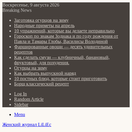
Воскресенье, 9 августа 2026
Breaking News
Заготовка огурцов на зиму
Народные приметы на апрель
10 упражнений, которые вы делаете неправильно
Гороскоп по знакам Зодиака и по году рождения от
Павла и Тамары Глобы, Василисы Володиной
Фаршированные овощи — десять удивительных
рецептов
Как сделать cмузи — клубничный, банановый,
фруктовый, для похудения.
Огурцы на зиму
Как выбрать выпускной наряд
10 постных блюд, которые стоит приготовить
Борщ классический рецепт
Log In
Random Article
Sidebar
Menu
Женский журнал LiLiEc