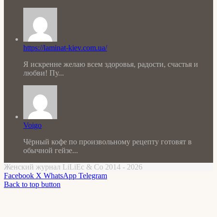
https://laminat-kiev.com.ua/
Я искренне желаю всем здоровья, радости, счастья и
любви! Пу...
Voigo
Чёрный кофе по произвольному рецепту готовят в
обычной гейзе...
Женский журнал LiLiEc & Co 2014 - 2026
Facebook
X
WhatsApp
Telegram
Back to top button