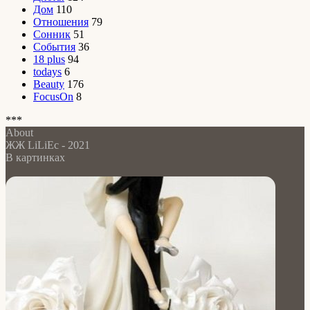
Дом
110
Отношения
79
Сонник
51
События
36
18 plus
94
todays
6
Beauty
176
FocusOn
8
***
About
ЖЖ LiLiEc - 2021
В картинках