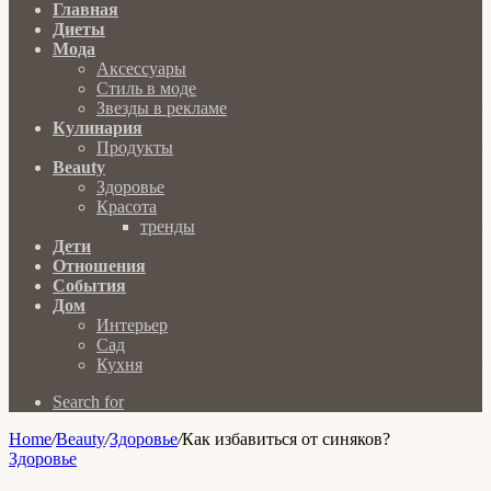
Главная
Диеты
Мода
Аксессуары
Стиль в моде
Звезды в рекламе
Кулинария
Продукты
Beauty
Здоровье
Красота
тренды
Дети
Отношения
События
Дом
Интерьер
Сад
Кухня
Search for
Home
/
Beauty
/
Здоровье
/
Как избавиться от синяков?
Здоровье