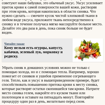
советуют наши бабушки, это обычный уксус. Уксус усиливает
приток крови к самой поверхности вашей кожи, растворяя
при этом кровь, которая накопилась в области синяка. Что
нужно сделать — смочите кусок чистой хлопковой ткани в
любом виде уксуса, приложите ткань непосредственно к
синяку и в течение получаса мягко массируйте больное место.
Делайте это два раза в день, пока синяк больше не будет
виден.
Читайте также
Кому нельзя есть огурцы, капусту,
кабачки, зеленый лук, морковку и
редиску.
Убрать синяк в домашних условиях можно не только с
помощью холода, но и с помощью тепла. Например, хорошо
помогает от синяков и ушибов применение согревающего
геля. Тепло, как и уксус в вышеприведенном примере, будет
способствовать повышению притока крови к месту синяка,
которые растворят остатки скопившейся там крови. Натрите
место синяка гелем, накройте его куском ткани или
полотенцем и оставьте на пятнадцать минут. Повторяйте
процедуру один раз в день, желательно перед сном.