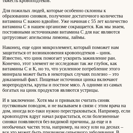
тяжесть кровоподтеков.
Для пожилых людей, которые особенно склонны к
образованию синяков, получение достаточного количества
витамина С важно вдвойне. Уже начиная с 55 лет количество
витамина С в нашем организме сокращается. Как мы знаем,
постоянными источниками витамина С для нас являются
цитрусовые: апельсины лимоны, лаймы.
Наконец, еще один микроэлемент, который поможет нам
защититься от возникновения кровоподтеков – цинк.
Известно, что цинк помогает ускорить заживление ран.
Конечно, этот элемент не исследован так же глубок, как
витамины С и К, но то, что усиленное потребление этого
минерала может быть в некоторых случаях полезно – это
доказанный факт. Пищевые источники цинка включают
морепродукты, крупы и постное мясо. А одними из самых
богатых на цинк продуктов являются устрицы.
И в заключение. Хотя мы и привыкли считать синяк
пустяковым поводом, и не вызываем в связи с этим врача на
дом, иногда все-таки нужно перестраховаться. Например, если
кровоподтек вдруг начал разрастаться, если болезненные
синяки появляются без видимой причины, да еще и в
необычных частях тела, например, на носу или на деснах –
все это может быть признаком серьезного заболевания. В