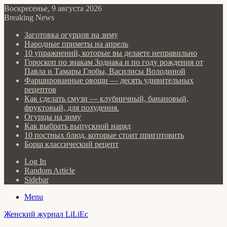
Воскресенье, 9 августа 2026
Breaking News
Заготовка огурцов на зиму
Народные приметы на апрель
10 упражнений, которые вы делаете неправильно
Гороскоп по знакам Зодиака и по году рождения от
Павла и Тамары Глобы, Василисы Володиной
Фаршированные овощи — десять удивительных
рецептов
Как сделать cмузи — клубничный, банановый,
фруктовый, для похудения.
Огурцы на зиму
Как выбрать выпускной наряд
10 постных блюд, которые стоит приготовить
Борщ классический рецепт
Log In
Random Article
Sidebar
Menu
Женский журнал LiLiEc