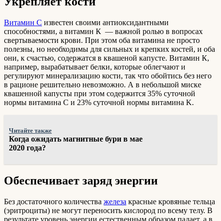
Укрепляет кости
Витамин С
известен своими антиоксидантными
способностями, а витамин К — важной ролью в вопросах
свертываемости крови. При этом оба витамина не просто
полезны, но необходимы для сильных и крепких костей, и оба
они, к счастью, содержатся в квашеной капусте. Витамин К,
например, вырабатывает белки, которые облегчают и
регулируют минерализацию кости, так что обойтись без него
в рационе решительно невозможно. А в небольшой миске
квашенной капусты при этом содержится 35% суточной
нормы витамина C и 23% суточной нормы витамина K.
Читайте также
Когда ожидать магнитные бури в мае
2020 года?
Обеспечивает заряд энергии
Без достаточного количества
железа
красные кровяные тельца
(эритроциты) не могут переносить кислород по всему телу. В
результате уровень энергии естественным образом падает, а в