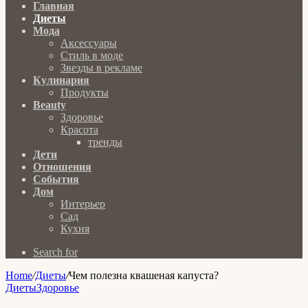
Главная
Диеты
Мода
Аксессуары
Стиль в моде
Звезды в рекламе
Кулинария
Продукты
Beauty
Здоровье
Красота
тренды
Дети
Отношения
События
Дом
Интерьер
Сад
Кухня
Search for
Home
/
Диеты
/
Чем полезна квашеная капуста?
Диеты
Здоровье