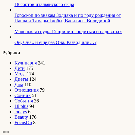
18 сортов итальянского сыра
Гороскоп по знакам Зодиака и по году рождения от
Павла и Тамары Глобы, Василисы Володиной
Маленькая грудь: 15 причин гордиться и радоваться
Он, Она.. и еще раз Она. Развод или…?
Рубрики
Кулинария
241
Дети
175
Мода
174
Диеты
124
Дом
110
Отношения
79
Сонник
51
События
36
18 plus
94
todays
6
Beauty
176
FocusOn
8
***