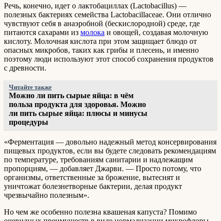
Речь, конечно, идет о лактобациллах (Lactobacillus) —
полезных бактериях семейства Lactobacillaceae. Они отлично
чувствуют себя в анаэробной (бескислородной) среде, где
питаются сахарами из
молока
и овощей, создавая молочную
кислоту. Молочная кислота при этом защищает блюдо от
опасных микробов, таких как грибы и плесень, и именно
поэтому люди используют этот способ сохранения продуктов
с древности.
Читайте также
Можно ли пить сырые яйца: в чём
польза продукта для здоровья. Можно
ли пить сырые яйца: плюсы и минусы
процедуры
«Ферментация — довольно надежный метод консервирования
пищевых продуктов, если вы будете следовать рекомендациям
по температуре, требованиям санитарии и надлежащим
пропорциям, — добавляет Джарви. — Просто потому, что
организмы, ответственные за брожение, вытеснят и
уничтожат болезнетворные бактерии, делая продукт
чрезвычайно полезным».
Но чем же особенно полезна квашеная капуста? Помимо
очевидных преимуществ в виде нормализации микрофлоры