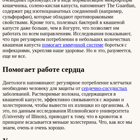
кишечника, солено-кислая капуста, напоминает The Guardian,
содержит ряд изотиоцианатных соединений (например,
сульфорафан), которые обладают противораковыми
свойствами. Кроме того, полезных бактерий в квашеной
капусте даже больше, чем в йогурте, что позволяет им
работать по всем направлениям. Исследования показывают,
что при регулярном потреблении в небольших количествах
квашеная капуста
помогает иммунной системе
бороться с
инфекциями, укрепляя наше здоровье. Но и это, разумеется,
еще не все.
Помогает работе сердца
Диетологи напоминают: регулярное потребление клетчатки
необходимо человеку для защиты от
сердечно-сосудистых
заболеваний. Растворимые волокна, содержащиеся в
квашеной капусте, эффективно связываются с жирами и
холестерином, чтобы вывести их излишки из организма. А
это, по данным исследования Иллинойского университета
(University of Illinois), приводит к тому, что в кровоток в
принципе всасывается меньше холестерина. Что, как все мы
знаем, очень и очень хорошо.