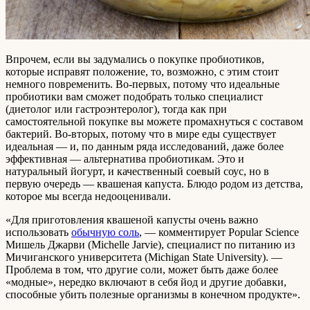
Впрочем, если вы задумались о покупке пробиотиков,
которые исправят положение, то, возможно, с этим стоит
немного повременить. Во-первых, потому что идеальные
пробиотики вам сможет подобрать только специалист
(диетолог или гастроэнтеролог), тогда как при
самостоятельной покупке вы можете промахнуться с составом
бактерий. Во-вторых, потому что в мире еды существует
идеальная — и, по данным ряда исследований, даже более
эффективная — альтернатива пробиотикам. Это и
натуральный йогурт, и качественный соевый соус, но в
первую очередь — квашеная капуста. Блюдо родом из детства,
которое мы всегда недооценивали.
«Для приготовления квашеной капусты очень важно
использовать
обычную соль
, — комментирует Popular Science
Мишель Джарви (Michelle Jarvie), специалист по питанию из
Мичиганского университета (Michigan State University). —
Проблема в том, что другие соли, может быть даже более
«модные», нередко включают в себя йод и другие добавки,
способные убить полезные организмы в конечном продукте».