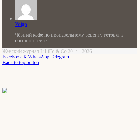
Voigo
Чёрный кофе по произвольному рецепту готовят в
обычной гейзе...
Женский журнал LiLiEc & Co 2014 - 2026
Facebook
X
WhatsApp
Telegram
Back to top button