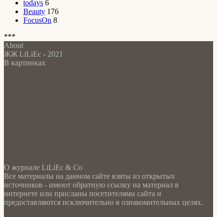
todays
6
Beauty
176
FocusOn
8
***
About
ЖЖ LiLiEc - 2021
В картинках
О журнале LiLiEc & Co
Все материалы на данном сайте взяты из открытых
источников - имеют обратную ссылку на материал в
интернете или присланы посетителями сайта и
предоставляются исключительно в ознакомительных целях.