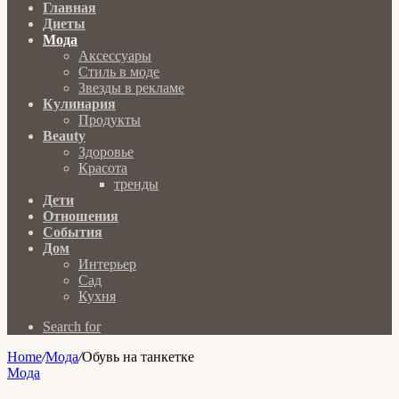
Главная
Диеты
Мода
Аксессуары
Стиль в моде
Звезды в рекламе
Кулинария
Продукты
Beauty
Здоровье
Красота
тренды
Дети
Отношения
События
Дом
Интерьер
Сад
Кухня
Search for
Home
/
Мода
/
Обувь на танкетке
Мода