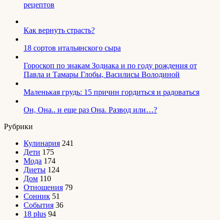
рецептов
Как вернуть страсть?
18 сортов итальянского сыра
Гороскоп по знакам Зодиака и по году рождения от
Павла и Тамары Глобы, Василисы Володиной
Маленькая грудь: 15 причин гордиться и радоваться
Он, Она.. и еще раз Она. Развод или…?
Рубрики
Кулинария
241
Дети
175
Мода
174
Диеты
124
Дом
110
Отношения
79
Сонник
51
События
36
18 plus
94