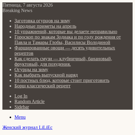
Пятница, 7 августа 2026
Breaking News
Заготовка огурцов на зиму
Народные приметы на апрель
10 упражнений, которые вы делаете неправильно
Гороскоп по знакам Зодиака и по году рождения от
Павла и Тамары Глобы, Василисы Володиной
Фаршированные овощи — десять удивительных
рецептов
Как сделать cмузи — клубничный, банановый,
фруктовый, для похудения.
Огурцы на зиму
Как выбрать выпускной наряд
10 постных блюд, которые стоит приготовить
Борщ классический рецепт
Log In
Random Article
Sidebar
Menu
Женский журнал LiLiEc