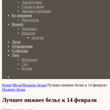
Аксессуары
Стиль в моде
Звезды в рекламе
Кулинария
Продукты
Beauty
Здоровье
Красота
тренды
Дети
Отношения
События
Дом
Интерьер
Сад
Кухня
Search
for
Home
/
Мода
/
Нижнее белье
/
Лучшее нижнее белье к 14 февраля
Нижнее белье
Лучшее нижнее белье к 14 февраля