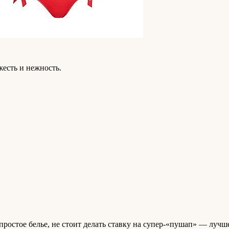
жесть и нежность.
ростое белье, не стоит делать ставку на супер-«пушап» — луч