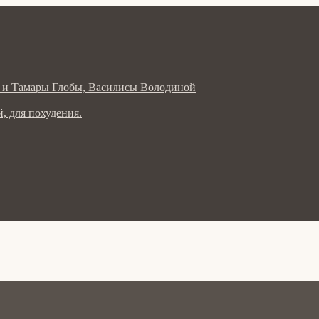
ла и Тамары Глобы, Василисы Володиной
в
, для похудения.