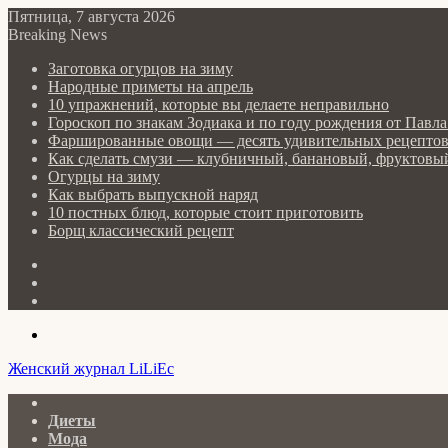
Пятница, 7 августа 2026
Breaking News
Заготовка огурцов на зиму
Народные приметы на апрель
10 упражнений, которые вы делаете неправильно
Гороскоп по знакам Зодиака и по году рождения от Пав
Фаршированные овощи — десять удивительных рецепто
Как сделать cмузи — клубничный, банановый, фруктовый
Огурцы на зиму
Как выбрать выпускной наряд
10 постных блюд, которые стоит приготовить
Борщ классический рецепт
Log
In
Random
Article
Sidebar
Menu
Женский журнал LiLiEc
Главная
Диеты
Мода