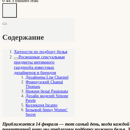
0
44
3 minutes read
Содержание
Хитрости по подбору белья
Роскошные сексуальные
предметы интимного
гардероба известных
дизайнеров и брендов
Дизайнеры Lise Charmel
Французский Chantal
Thomass
Нижнее бельё Passionata
Дизайн моделей Simone
Perele
Коллекция Incanto
Бельевой бренд Women’
Secret
Приближается 14 февраля — тот самый день, когда каждой 
романтичной ночи мы предлагаем подборку нижнего белья. 