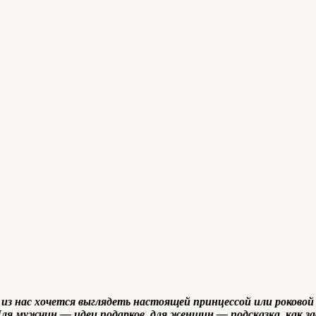
из нас хочется выглядеть настоящей принцессой или роковой
Для мужчин — идеи подарков, для женщин — подсказка, как з