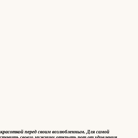
 красоткой перед своим возлюбленным. Для самой
аставить своего мужчину открыть рот от удивления.