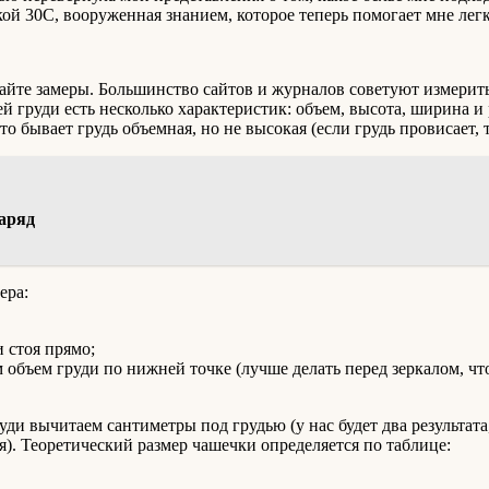
ой 30С, вооруженная знанием, которое теперь помогает мне легк
лайте замеры. Большинство сайтов и журналов советуют измерит
шей груди есть несколько характеристик: объем, высота, ширина
о бывает грудь объемная, но не высокая (если грудь провисает, 
наряд
ера:
 стоя прямо;
 объем груди по нижней точке (лучше делать перед зеркалом, что
ди вычитаем сантиметры под грудью (у нас будет два результата,
я). Теоретический размер чашечки определяется по таблице: