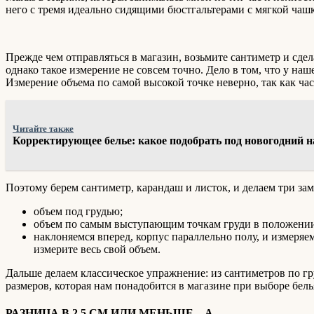
него с тремя идеально сидящими бюстгальтерами с мягкой чашк
Прежде чем отправляться в магазин, возьмите сантиметр и сде
однако такое измерение не совсем точно. Дело в том, что у на
Измерение объема по самой высокой точке неверно, так как част
Читайте также
Корректирующее белье: какое подобрать под новогодний 
Поэтому берем сантиметр, карандаш и листок, и делаем три зам
объем под грудью;
объем по самым выступающим точкам груди в положении
наклоняемся вперед, корпус параллельно полу, и измеряем
измерите весь свой объем.
Дальше делаем классическое упражнение: из сантиметров по гру
размеров, которая нам понадобится в магазине при выборе бель
РАЗНИЦА В 2,5 СМ ИЛИ МЕНЬШЕ – А