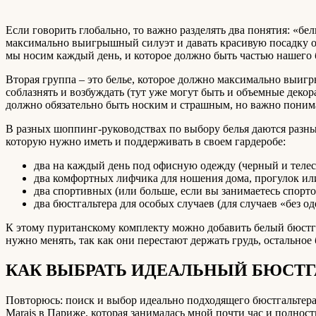
Если говорить глобально, то важно разделять два понятия: «бе
максимально выигрышный силуэт и давать красивую посадку оде
мы носим каждый день, и которое должно быть частью нашего б
Вторая группа – это белье, которое должно максимально выигры
соблазнять и возбуждать (тут уже могут быть и объемные декор
должно обязательно быть носким и страшным, но важно понима
В разных шоппинг-руководствах по выбору белья даются разны
которую нужно иметь и поддерживать в своем гардеробе:
два на каждый день под офисную одежду (черный и теле
два комфортных лифчика для ношения дома, прогулок или
два спортивных (или больше, если вы занимаетесь спортом
два бюстгальтера для особых случаев (для случаев «без о
К этому пуританскому комплекту можно добавить белый бюстгал
нужно менять, так как они перестают держать грудь, остальное
КАК ВЫБРАТЬ ИДЕАЛЬНЫЙ БЮСТГ
Повторюсь: поиск и выбор идеально подходящего бюстгальтера
Marais в Париже, которая занималась мной почти час и полност