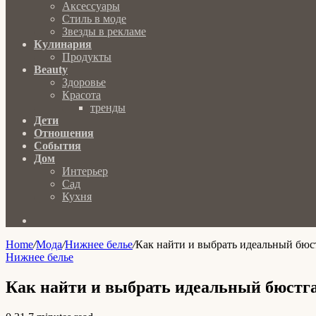
Аксессуары
Стиль в моде
Звезды в рекламе
Кулинария
Продукты
Beauty
Здоровье
Красота
тренды
Дети
Отношения
События
Дом
Интерьер
Сад
Кухня
Search
for
Home
/
Мода
/
Нижнее белье
/
Как найти и выбрать идеальный бюс
Нижнее белье
Как найти и выбрать идеальный бюстг