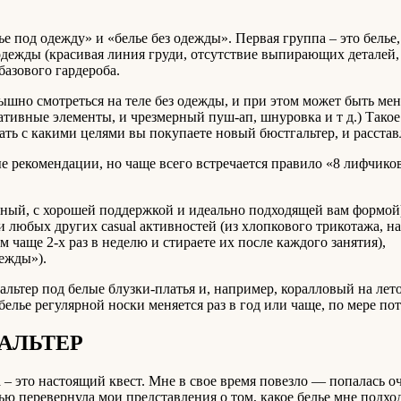
лье под одежду» и «белье без одежды». Первая группа – это бел
жды (красивая линия груди, отсутствие выпирающих деталей, ли
азового гардероба.
шно смотреться на теле без одежды, и при этом может быть мене
ативные элементы, и чрезмерный пуш-ап, шнуровка и т д.) Такое
ть с какими целями вы покупаете новый бюстгальтер, и расста
е рекомендации, но чаще всего встречается правило «8 лифчико
сный, с хорошей поддержкой и идеально подходящей вам формой
 любых других casual активностей (из хлопкового трикотажа, н
 чаще 2-х раз в неделю и стираете их после каждого занятия),
дежды»).
ьтер под белые блузки-платья и, например, коралловый на лето
 белье регулярной носки меняется раз в год или чаще, по мере по
АЛЬТЕР
 – это настоящий квест. Мне в свое время повезло — попалась о
ью перевернула мои представления о том, какое белье мне подхо