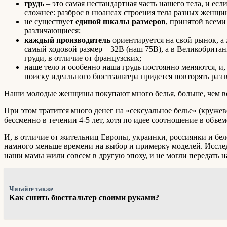
грудь
– это самая нестандартная часть нашего тела, и есл
сложнее: разброс в нюансах строения тела разных женщи
не существует
единой шкалы размеров
, принятой всеми
различающиеся;
каждый производитель
ориентируется на свой рынок, а
самый ходовой размер – 32B (наш 75B), а в Великобрита
груди, в отличие от французских;
наше тело и особенно наша грудь постоянно меняются, и,
поиску идеального бюстгальтера придется повторять раз в
Наши молодые женщины покупают много белья, больше, чем во 
При этом тратится много денег на «сексуальное белье» (кружев
бессменно в течении 4-5 лет, хотя по идее соотношение в объе
И, в отличие от жительниц Европы, украинки, россиянки и бел
намного меньше времени на выбор и примерку моделей. Исслед
наши мамы жили совсем в другую эпоху, и не могли передать н
Читайте также
Как сшить бюстгальтер своими руками?