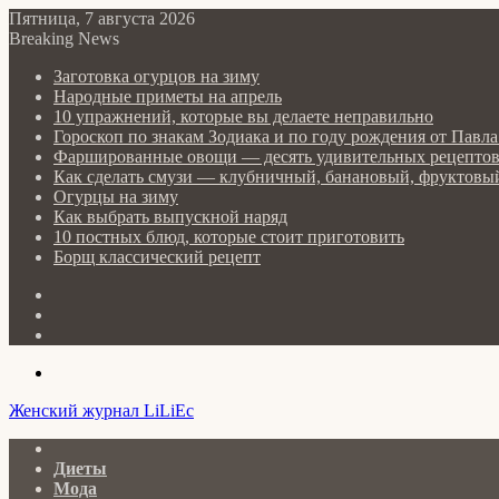
Пятница, 7 августа 2026
Breaking News
Заготовка огурцов на зиму
Народные приметы на апрель
10 упражнений, которые вы делаете неправильно
Гороскоп по знакам Зодиака и по году рождения от Пав
Фаршированные овощи — десять удивительных рецепто
Как сделать cмузи — клубничный, банановый, фруктовый
Огурцы на зиму
Как выбрать выпускной наряд
10 постных блюд, которые стоит приготовить
Борщ классический рецепт
Log
In
Random
Article
Sidebar
Menu
Женский журнал LiLiEc
Главная
Диеты
Мода