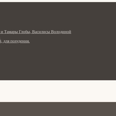
ла и Тамары Глобы, Василисы Володиной
в
, для похудения.