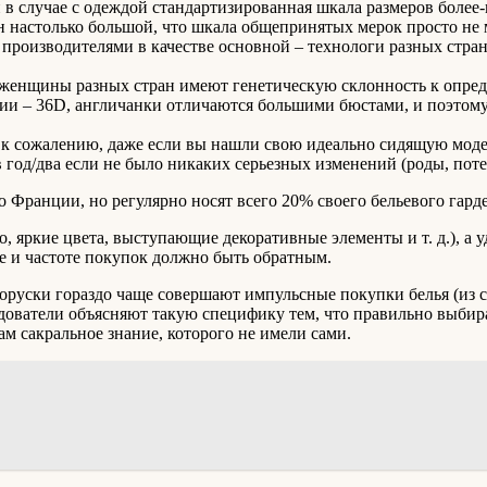
и в случае с одеждой стандартизированная шкала размеров более-
н настолько большой, что шкала общепринятых мерок просто не 
 производителями в качестве основной – технологи разных стра
 женщины разных стран имеют генетическую склонность к опре
нии – 36D, англичанки отличаются большими бюстами, и поэтом
 к сожалению, даже если вы нашли свою идеально сидящую модел
 год/два если не было никаких серьезных изменений (роды, поте
Франции, но регулярно носят всего 20% своего бельевого гарде
о, яркие цвета, выступающие декоративные элементы и т. д.), а
ме и частоте покупок должно быть обратным.
оруски гораздо чаще совершают импульсные покупки белья (из с
ователи объясняют такую специфику тем, что правильно выбират
ам сакральное знание, которого не имели сами.