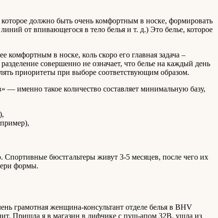
ье, которое должно быть очень комфортным в носке, формировать
ний от впивающегося в тело белья и т. д.) Это белье, которое
е комфортным в носке, коль скоро его главная задача –
 разделение совершенно не означает, что белье на каждый день
влять приоритеты при выборе соответствующим образом.
в» — именно такое количество составляет минимальную базу,
),
апример),
. Спортивные бюстгальтеры живут 3-5 месяцев, после чего их
тери формы.
чень грамотная женщина-консультант отделе белья в BHV
дит. Пришла я в магазин в лифчике с пуш-апом 32B, ушла из