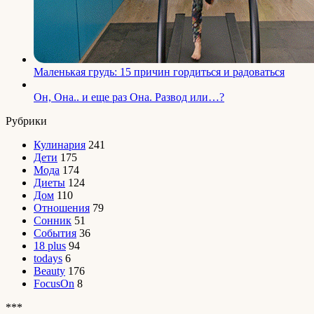
Маленькая грудь: 15 причин гордиться и радоваться
Он, Она.. и еще раз Она. Развод или…?
Рубрики
Кулинария
241
Дети
175
Мода
174
Диеты
124
Дом
110
Отношения
79
Сонник
51
События
36
18 plus
94
todays
6
Beauty
176
FocusOn
8
***