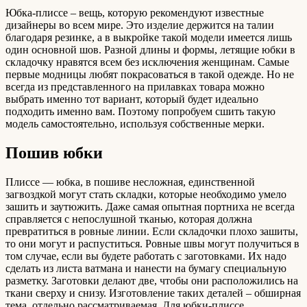
Юбка-плиссе – вещь, которую рекомендуют известные
дизайнеры во всем мире. Это изделие держится на талии
благодаря резинке, а в выкройке такой модели имеется лишь
один основной шов. Разной длины и формы, летящие юбки в
складочку нравятся всем без исключения женщинам. Самые
первые модницы любят покрасоваться в такой одежде. Но не
всегда из представленного на прилавках товара можно
выбрать именно тот вариант, который будет идеально
подходить именно вам. Поэтому попробуем сшить такую
модель самостоятельно, используя собственные мерки.
Пошив юбки
Плиссе — юбка, в пошиве несложная, единственной
загвоздкой могут стать складки, которые необходимо умело
зашить и заутюжить. Даже самая опытная портниха не всегда
справляется с непослушной тканью, которая должна
превратиться в ровные линии. Если складочки плохо зашиты,
то они могут и распуститься. Ровные швы могут получиться в
том случае, если вы будете работать с заготовками. Их надо
сделать из листа ватмана и нанести на бумагу специальную
разметку. Заготовки делают две, чтобы они расположились на
ткани сверху и снизу. Изготовление таких деталей – обширная
тема, отдельно рассматриваемая. Для юбки-плиссе