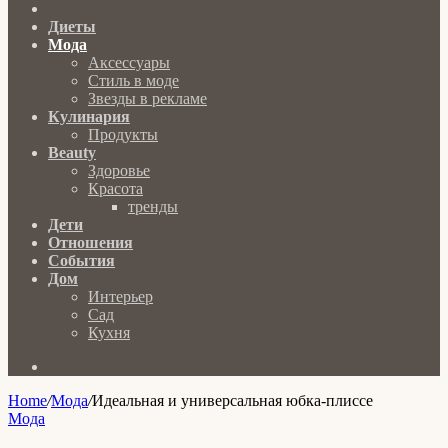
Главная
Диеты
Мода
Аксессуары
Стиль в моде
Звезды в рекламе
Кулинария
Продукты
Beauty
Здоровье
Красота
тренды
Дети
Отношения
События
Дом
Интерьер
Сад
Кухня
Search
for
Home
/
Мода
/
Идеальная и универсальная юбка-плиссе
Мода