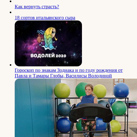
Как вернуть страсть?
18 сортов итальянского сыра
Гороскоп по знакам Зодиака и по году рождения от
Павла и Тамары Глобы, Василисы Володиной