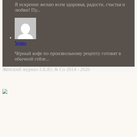
Я искренне желаю всем здоровья, радости, счастья и
любви! Пу...
Voigo
Чёрный кофе по произвольному рецепту готовят в
обычной гейзе...
Женский журнал LiLiEc & Co 2014 - 2026
Facebook
X
WhatsApp
Telegram
Back
to
top
button