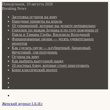
Понедельник, 10 августа 2026
Breaking News
Заготовка огурцов на зиму
Народные приметы на апрель
10 упражнений, которые вы делаете неправильно
Гороскоп по знакам Зодиака и по году рождения от
Павла и Тамары Глобы, Василисы Володиной
Фаршированные овощи — десять удивительных
рецептов
Как сделать cмузи — клубничный, банановый,
фруктовый, для похудения.
Огурцы на зиму
Как выбрать выпускной наряд
10 постных блюд, которые стоит приготовить
Борщ классический рецепт
Log
In
Random
Article
Sidebar
Menu
Женский журнал LiLiEc