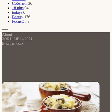
События
36
18 plus
94
todays
6
Beauty
176
FocusOn
8
***
About
ЖЖ LiLiEc - 2021
В картинках