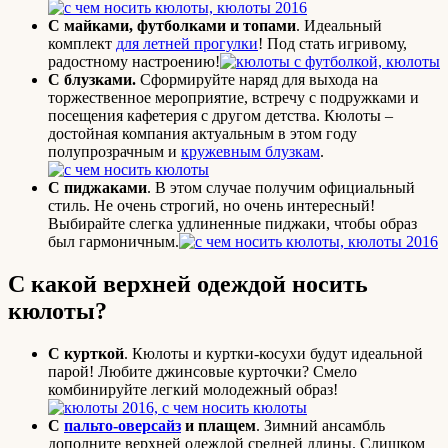
С майками, футболками и топами
. Идеальный
комплект
для летней прогулки
! Под стать игривому,
радостному настроению!
С блузками.
Сформируйте наряд для выхода на
торжественное мероприятие, встречу с подружками и
посещения кафетерия с другом детства. Кюлоты –
достойная компания актуальным в этом году
полупрозрачным и
кружевным блузкам
.
С пиджаками
. В этом случае получим официальный
стиль. Не очень строгий, но очень интересный!
Выбирайте слегка удлиненные пиджаки, чтобы образ
был гармоничным.
С какой верхней одеждой носить
кюлоты?
С курткой
. Кюлоты и куртки-косухи будут идеальной
парой! Любите джинсовые курточки? Смело
комбинируйте легкий молодежный образ!
С
пальто-оверсайз
и плащем
. Зимний ансамбль
дополните верхней одеждой средней длины. Слишком