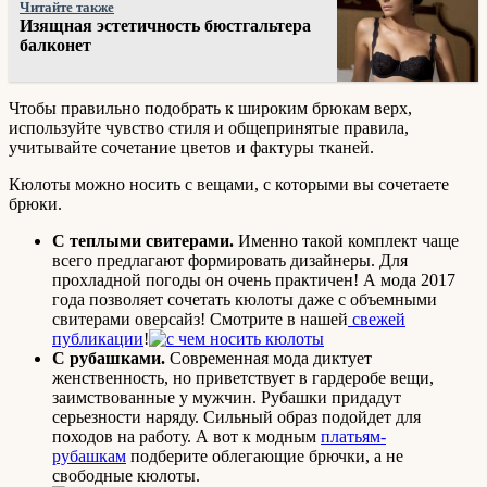
Читайте также
Изящная эстетичность бюстгальтера
балконет
Чтобы правильно подобрать к широким брюкам верх,
используйте чувство стиля и общепринятые правила,
учитывайте сочетание цветов и фактуры тканей.
Кюлоты можно носить с вещами, с которыми вы сочетаете
брюки.
С теплыми свитерами.
Именно такой комплект чаще
всего предлагают формировать дизайнеры. Для
прохладной погоды он очень практичен! А мода 2017
года позволяет сочетать кюлоты даже с объемными
свитерами оверсайз! Смотрите в нашей
свежей
публикации
!
С рубашками.
Современная мода диктует
женственность, но приветствует в гардеробе вещи,
заимствованные у мужчин. Рубашки придадут
серьезности наряду. Сильный образ подойдет для
походов на работу. А вот к модным
платьям-
рубашкам
подберите облегающие брючки, а не
свободные кюлоты.