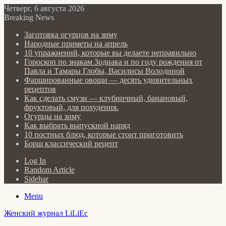
Четверг, 6 августа 2026
Breaking News
Заготовка огурцов на зиму
Народные приметы на апрель
10 упражнений, которые вы делаете неправильно
Гороскоп по знакам Зодиака и по году рождения от
Павла и Тамары Глобы, Василисы Володиной
Фаршированные овощи — десять удивительных
рецептов
Как сделать cмузи — клубничный, банановый,
фруктовый, для похудения.
Огурцы на зиму
Как выбрать выпускной наряд
10 постных блюд, которые стоит приготовить
Борщ классический рецепт
Log In
Random Article
Sidebar
Menu
Женский журнал LiLiEc