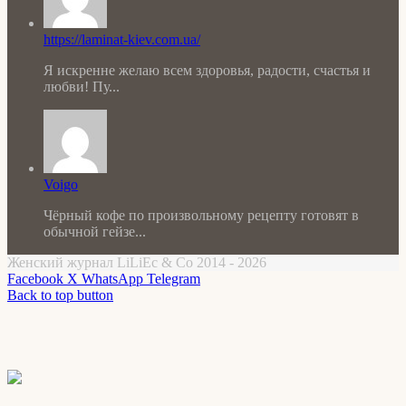
https://laminat-kiev.com.ua/
Я искренне желаю всем здоровья, радости, счастья и
любви! Пу...
Voigo
Чёрный кофе по произвольному рецепту готовят в
обычной гейзе...
Женский журнал LiLiEc & Co 2014 - 2026
Facebook
X
WhatsApp
Telegram
Back to top button