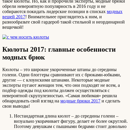
такое кюлоты. Но, как и пророчили эксперты, модные брюки
обрели невероятную популярность в 2016 году и не
собираются покидать лидерские позиции в списках
модных
вещей 2017
! Внимательнее приглядитесь к ним, и
разнообразьте свой гардероб такой стильной и неординарной
вещичкой!
Кюлоты 2017: главные особенности
модных брюк
Кюлоты – это широкие укороченные штаны до середины
голени. Одни блоггеры сравнивают их с брюками-юбками,
другие — с клоунскими штанами. Некоторые модные
эксперты пугают женщин тем, что они подходят не всем, а
подбор одежды под кюлоты должен осуществляться с
невероятной скрупулезностью. «Самая любимая» решила
обнародовать свой взгляд на
модные брюки 2017
и сделать
свои выводы!
Нестандартная длина кюлот – до середины голени –
визуально укорачивает фигуру, делает ее более округлой.
Поэтому девушкам с пышными бедрами стоит довольно