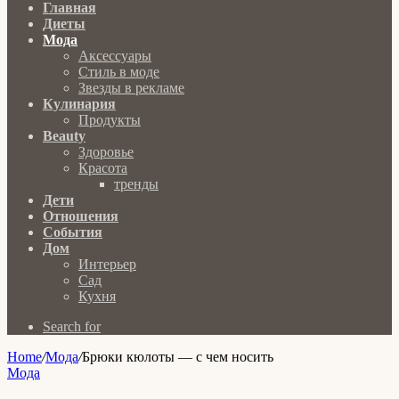
Главная
Диеты
Мода
Аксессуары
Стиль в моде
Звезды в рекламе
Кулинария
Продукты
Beauty
Здоровье
Красота
тренды
Дети
Отношения
События
Дом
Интерьер
Сад
Кухня
Search for
Home
/
Мода
/
Брюки кюлоты — с чем носить
Мода