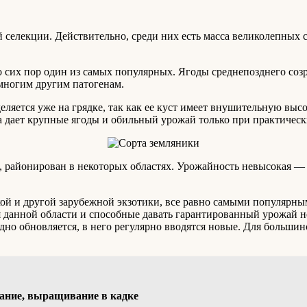
 селекции. Действительно, среди них есть масса великолепных 
 сих пор один из самых популярных. Ягоды среднепозднего созр
многим другим патогенам.
ется уже на грядке, так как ее куст имеет внушительную высоту
а дает крупные ягоды и обильный урожай только при практическ
 районирован в некоторых областях. Урожайность невысокая — 50
кой и другой зарубежной экзотики, все равно самыми популярны
данной области и способные давать гарантированный урожай н
одно обновляется, в него регулярно вводятся новые. Для больш
вание, выращивание в кадке