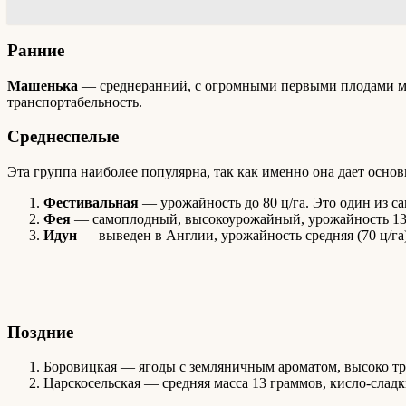
Ранние
Машенька
— среднеранний, с огромными первыми плодами мас
транспортабельность.
Среднеспелые
Эта группа наиболее популярна, так как именно она дает осно
Фестивальная
— урожайность до 80 ц/га. Это один из с
Фея
— самоплодный, высокоурожайный, урожайность 137
Идун
— выведен в Англии, урожайность средняя (70 ц/га)
Поздние
Боровицкая — ягоды с земляничным ароматом, высоко тра
Царскосельская — средняя масса 13 граммов, кисло-сладк