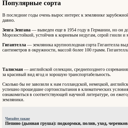
Популярные сорта
В последние годы очень вырос интерес к землянике зарубежной
давно.
Зенга Зенгана
— выведен еще в 1954 году в Германии, но он до
Морозостойкий, устойчив к корневым недугам, серой гнили и 
Гигантелла
— земляника крупноплодная сорта Гигантелла выделя
сантиметров в окружности, массой более 100 грамм. Гигантелл
Талисман
— английской селекции, среднепозднего созревания,
за красивый вид ягод и хорошую транспортабельность.
Сколько бы не завозили к нам голландской, немецкой, английс
успешно прошедшие сортоиспытания в климатических условия 
ознакомиться в соответствующей научной литературе, он ежег
земляники.
Читайте также
Пепино (дынная груша): подкормки, полив, уход, черенко