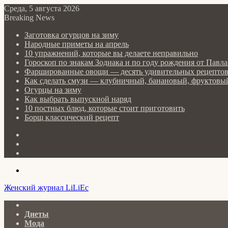
Среда, 5 августа 2026
Breaking News
Заготовка огурцов на зиму
Народные приметы на апрель
10 упражнений, которые вы делаете неправильно
Гороскоп по знакам Зодиака и по году рождения от Пав
Фаршированные овощи — десять удивительных рецепто
Как сделать cмузи — клубничный, банановый, фруктовый
Огурцы на зиму
Как выбрать выпускной наряд
10 постных блюд, которые стоит приготовить
Борщ классический рецепт
Log
In
Random
Article
Sidebar
Menu
Женский журнал LiLiEc
Главная
Диеты
Мода