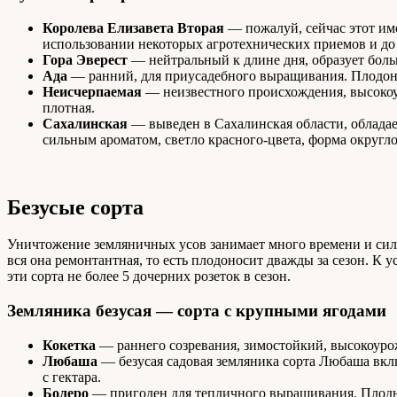
Королева Елизавета Вторая
— пожалуй, сейчас этот име
использовании некоторых агротехнических приемов и до 
Гора Эверест
— нейтральный к длине дня, образует больш
Ада
— ранний, для приусадебного выращивания. Плодоноси
Неисчерпаемая
— неизвестного происхождения, высокоур
плотная.
Сахалинская
— выведен в Сахалинская области, обладает
сильным ароматом, светло красного-цвета, форма округло
Безусые сорта
Уничтожение земляничных усов занимает много времени и сил,
вся она ремонтантная, то есть плодоносит дважды за сезон. 
эти сорта не более 5 дочерних розеток в сезон.
Земляника безусая — сорта с крупными ягодами
Кокетка
— раннего созревания, зимостойкий, высокоурож
Любаша
— безусая садовая земляника сорта Любаша вклю
с гектара.
Болеро
— пригоден для тепличного выращивания. Плоды 