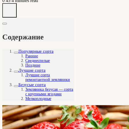
0
45
4 minutes read
Содержание
Популярные сорта
Ранние
Среднеспелые
Поздние
Лучшие сорта
Лучшие сорта
ремонтантной земляники
Безусые сорта
Земляника безусая — сорта
с крупными ягодами
Мелкоплодные