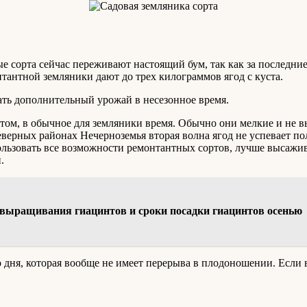
е сорта сейчас переживают настоящий бум, так как за последние
антной земляники дают до трех килограммов ягод с куста.
ать дополнительный урожай в несезонное время.
том, в обычное для земляники время. Обычно они мелкие и не в
северных районах Нечерноземья вторая волна ягод не успевает пол
ользовать все возможности ремонтантных сортов, лучше высажив
.
и выращивания гиацинтов и сроки посадки гиацинтов осенью
дня, которая вообще не имеет перерыва в плодоношении. Если 