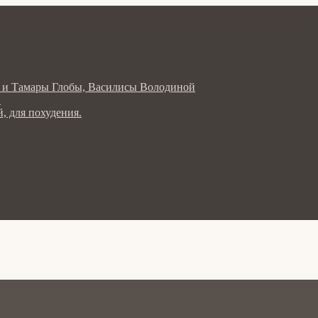
ла и Тамары Глобы, Василисы Володиной
в
, для похудения.