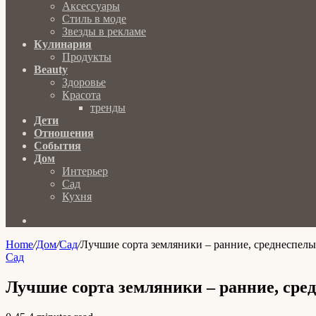
Аксессуары
Стиль в моде
Звезды в рекламе
Кулинария
Продукты
Beauty
Здоровье
Красота
тренды
Дети
Отношения
События
Дом
Интерьер
Сад
Кухня
Search
for
Home
/
Дом
/
Сад
/
Лучшие сорта земляники – ранние, среднеспелы
Сад
Лучшие сорта земляники – ранние, сре