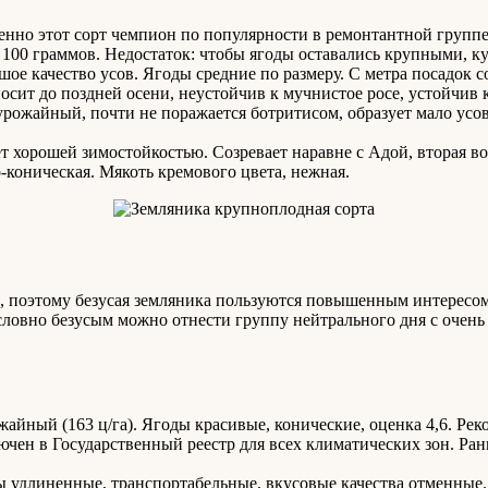
нно этот сорт чемпион по популярности в ремонтантной группе.
100 граммов. Недостаток: чтобы ягоды оставались крупными, к
ое качество усов. Ягоды средние по размеру. С метра посадок с
т до поздней осени, неустойчив к мучнистое росе, устойчив к 
ожайный, почти не поражается ботритисом, образует мало усов.
 хорошей зимостойкостью. Созревает наравне с Адой, вторая во
-коническая. Мякоть кремового цвета, нежная.
 поэтому безусая земляника пользуются повышенным интересом 
К условно безусым можно отнести группу нейтрального дня с оч
айный (163 ц/га). Ягоды красивые, конические, оценка 4,6. Ре
чен в Государственный реестр для всех климатических зон. Ран
удлиненные, транспортабельные, вкусовые качества отменные.