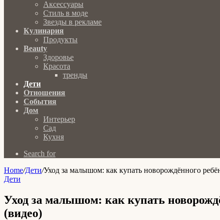
Аксессуары
Стиль в моде
Звезды в рекламе
Кулинария
Продукты
Beauty
Здоровье
Красота
тренды
Дети
Отношения
События
Дом
Интерьер
Сад
Кухня
Search for
Home
/
Дети
/
Уход за малышом: как купать новорождённого ребё
Дети
Уход за малышом: как купать новорожд
(видео)