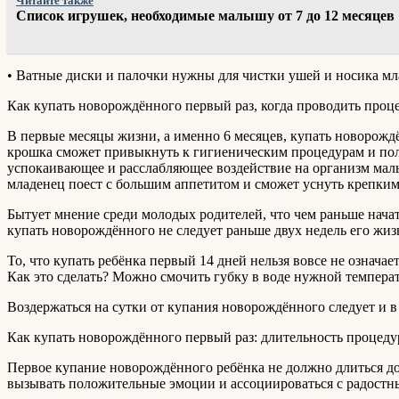
Читайте также
Список игрушек, необходимые малышу от 7 до 12 месяцев
• Ватные диски и палочки нужны для чистки ушей и носика мл
Как купать новорождённого первый раз, когда проводить проц
В первые месяцы жизни, а именно 6 месяцев, купать новорождё
крошка сможет привыкнуть к гигиеническим процедурам и полож
успокаивающее и расслабляющее воздействие на организм малы
младенец поест с большим аппетитом и сможет уснуть крепки
Бытует мнение среди молодых родителей, что чем раньше начать
купать новорождённого не следует раньше двух недель его жиз
То, что купать ребёнка первый 14 дней нельзя вовсе не означа
Как это сделать? Можно смочить губку в воде нужной темпера
Воздержаться на сутки от купания новорождённого следует и в
Как купать новорождённого первый раз: длительность процед
Первое купание новорождённого ребёнка не должно длиться до
вызывать положительные эмоции и ассоциироваться с радостн