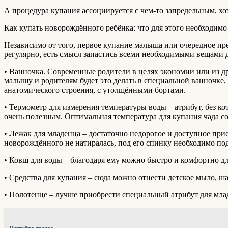
А процедура купания ассоциируется с чем-то
запредельным, хо
Как купать новорождённого ребёнка: что для этого необходимо
Независимо от того, первое купание малыша или очередное пре
регулярно, есть смысл запастись всеми необходимыми вещами
• Ванночка. Современные родители в целях экономии или из д
малышу и родителям будет это делать в специальной ванночке,
анатомического строения, с утолщёнными бортами.
• Термометр для измерения температуры воды – атрибут, без ко
очень полезным. Оптимальная температура для купания чада сос
• Лежак для младенца – достаточно недорогое и доступное при
новорождённого не натиралась, под его спинку необходимо по
• Ковш для воды – благодаря ему можно быстро и комфортно дл
• Средства для купания – сюда можно отнести детское мыло, ш
• Полотенце – лучше приобрести специальный атрибут для мла