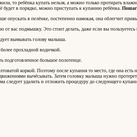
ажила, то ребёнка купать нельзя, а можно только протирать вла
сё будет в порядке, можно приступать к купанию ребёнка.
Пошаг
чше опускать в пелёнке, постепенно намокая, она облегчит прив
ю от вас подмышку. Это стоит делать, даже если вы пользуетесь
ледует вымывать голову малыша.
 более прохладной водичкой.
ть подготовленное большое полотенце.
оватой коркой. Поэтому после купания то место, где она есть
 движениями вычёсывать. Затем головку малыша нужно протереть
ма следует удалить и отложить процедуру до следующего купани