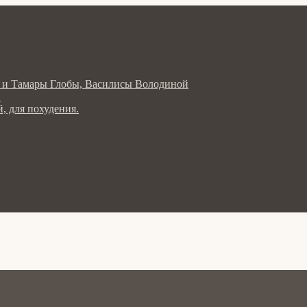
ла и Тамары Глобы, Василисы Володиной
в
, для похудения.