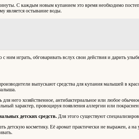
минуты. С каждым новым купанием это время необходимо постеп
му является остывание воды.
с ним играть, обговаривать вслух свои действия и дарить улыб
оизводители выпускают средства для купания малышей в красоч
малыша.
ь для него хозяйственное, антибактериальное или любое обычное
ьный характер, провоцируя появления аллергии или покраснен
иальных детских средств.
Для этого существуют специализирова
ть детскую косметику. Её аромат практически не выражен, а на 
ивать.