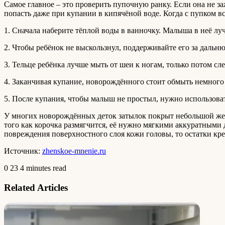
Самое главное – это проверить пупочную ранку. Если она не з
попасть даже при купании в кипячёной воде. Когда с пупком в
1. Сначала наберите тёплой воды в ванночку. Малыша в неё лу
2. Чтобы ребёнок не выскользнул, поддерживайте его за дальню
3. Тельце ребёнка лучше мыть от шеи к ногам, только потом с
4. Заканчивая купание, новорождённого стоит обмыть немного
5. После купания, чтобы малыш не простыл, нужно использова
У многих новорождённых деток затылок покрыт небольшой желт
того как корочка размягчится, её нужно мягкими аккуратными
повреждения поверхностного слоя кожи головы, то остатки кре
Источник:
zhenskoe-mnenie.ru
0
23
4 minutes read
Related Articles