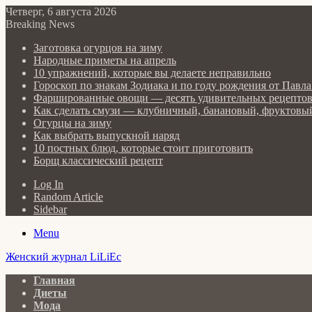
Четверг, 6 августа 2026
Breaking News
Заготовка огурцов на зиму
Народные приметы на апрель
10 упражнений, которые вы делаете неправильно
Гороскоп по знакам Зодиака и по году рождения от Пав
Фаршированные овощи — десять удивительных рецепто
Как сделать cмузи — клубничный, банановый, фруктовый
Огурцы на зиму
Как выбрать выпускной наряд
10 постных блюд, которые стоит приготовить
Борщ классический рецепт
Log In
Random Article
Sidebar
Menu
Женский журнал LiLiEc
Главная
Диеты
Мода