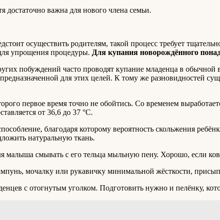
тя достаточно важна для нового члена семьи.
дстоит осуществить родителям, такой процесс требует тщательно
 для упрощения процедуры.
Для купания новорождённого понад
ругих побуждений часто проводят купание младенца в обычной в
 предназначенной для этих целей. К тому же разновидностей сущ
торого первое время точно не обойтись. Со временем выработаетс
тавляется от 36,6 до 37 °C.
способление, благодаря которому вероятность скольжения ребён
дложить натуральную ткань.
я малыша смывать с его тельца мыльную пену. Хорошо, если ков
ампунь, мочалку или рукавичку минимальной жёсткости, присыпк
денцев с отогнутым уголком. Подготовить нужно и пелёнку, кот