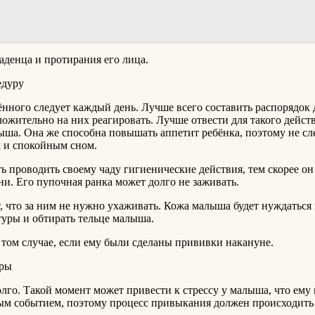
аденца и протирания его лица.
едуру
нного следует каждый день. Лучше всего составить распорядок д
ительно на них реагировать. Лучше отвести для такого действи
ша. Она же способна повышать аппетит ребёнка, поэтому не сле
м и спокойным сном.
 проводить своему чаду гигиенические действия, тем скорее он 
ни. Его пупочная ранка может долго не заживать.
ет, что за ним не нужно ухаживать. Кожа малыша будет нуждаться
туры и обтирать тельце малыша.
 том случае, если ему были сделаны прививки накануне.
уры
лго. Такой момент может привести к стрессу у малыша, что ем
ым событием, поэтому процесс привыкания должен происходить