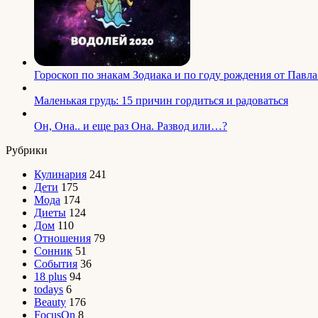
Гороскоп по знакам Зодиака и по году рождения от Пав
Маленькая грудь: 15 причин гордиться и радоваться
Он, Она.. и еще раз Она. Развод или…?
Рубрики
Кулинария
241
Дети
175
Мода
174
Диеты
124
Дом
110
Отношения
79
Сонник
51
События
36
18 plus
94
todays
6
Beauty
176
FocusOn
8