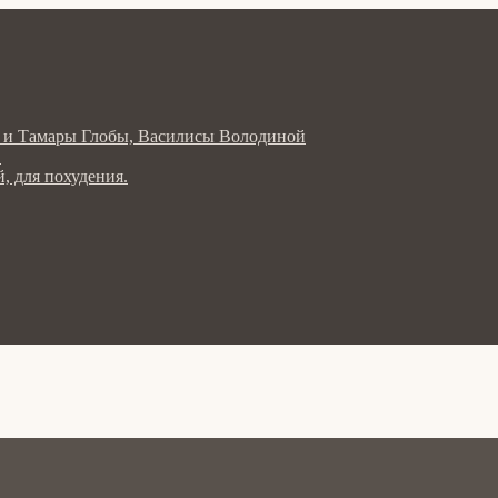
ла и Тамары Глобы, Василисы Володиной
в
, для похудения.