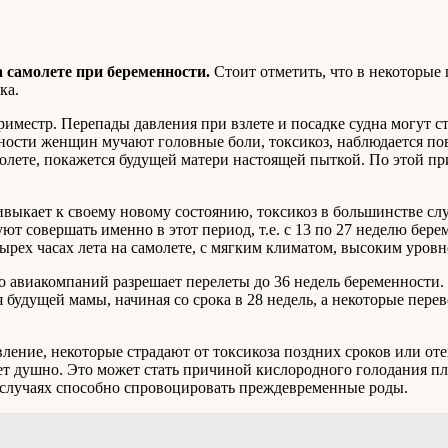
а самолете при беременности.
Стоит отметить, что в некоторые
ка.
иместр. Перепады давления при взлете и посадке судна могут ст
ости женщин мучают головные боли, токсикоз, наблюдается пов
молете, покажется будущей матери настоящей пыткой. По этой п
ыкает к своему новому состоянию, токсикоз в большинстве слу
ют совершать именно в этот период, т.е. с 13 по 27 неделю бер
ырех часах лета на самолете, с мягким климатом, высоким уров
 авиакомпаний разрешает перелеты до 36 недель беременности. 
будущей мамы, начиная со срока в 28 недель, а некоторые перев
ение, некоторые страдают от токсикоза поздних сроков или отек
вает душно. Это может стать причиной кислородного голодания п
х случаях способно спровоцировать преждевременные роды.