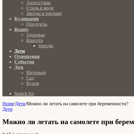
Аксессуары
Стиль в моде
Звезды в рекламе
Кулинария
Продукты
Beauty
Здоровье
Красота
тренды
Дети
Отношения
События
Дом
Интерьер
Сад
Кухня
Search for
Home
/
Дети
/
Можно ли летать на самолете при беременности?
Дети
Можно ли летать на самолете при бере