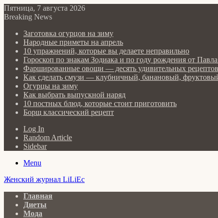
Пятница, 7 августа 2026
Breaking News
Заготовка огурцов на зиму
Народные приметы на апрель
10 упражнений, которые вы делаете неправильно
Гороскоп по знакам Зодиака и по году рождения от Пав
Фаршированные овощи — десять удивительных рецепто
Как сделать cмузи — клубничный, банановый, фруктовый
Огурцы на зиму
Как выбрать выпускной наряд
10 постных блюд, которые стоит приготовить
Борщ классический рецепт
Log In
Random Article
Sidebar
Menu
Женский журнал LiLiEc
Главная
Диеты
Мода