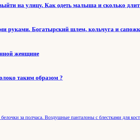
выйти на улицу. Как одеть малыша и сколько дли
ими руками. Богатырский шлем, кольчуга и сапож
енной женщине
олоко таким образом ?
 белочки за полчаса. Воздушные панталоны с блестками для кос