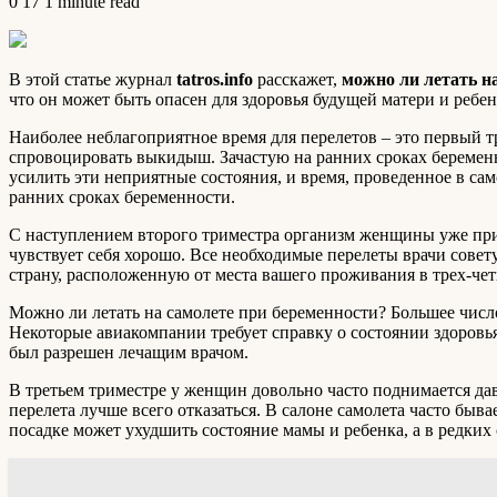
0
17
1 minute read
В этой статье журнал
tatros.info
расскажет,
можно ли летать н
что он может быть опасен для здоровья будущей матери и ребен
Наиболее неблагоприятное время для перелетов – это первый тр
спровоцировать выкидыш. Зачастую на ранних сроках беременн
усилить эти неприятные состояния, и время, проведенное в са
ранних сроках беременности.
С наступлением второго триместра организм женщины уже прив
чувствует себя хорошо. Все необходимые перелеты врачи совету
страну, расположенную от места вашего проживания в трех-чет
Можно ли летать на самолете при беременности? Большее число
Некоторые авиакомпании требует справку о состоянии здоровья 
был разрешен лечащим врачом.
В третьем триместре у женщин довольно часто поднимается давл
перелета лучше всего отказаться. В салоне самолета часто бы
посадке может ухудшить состояние мамы и ребенка, а в редки