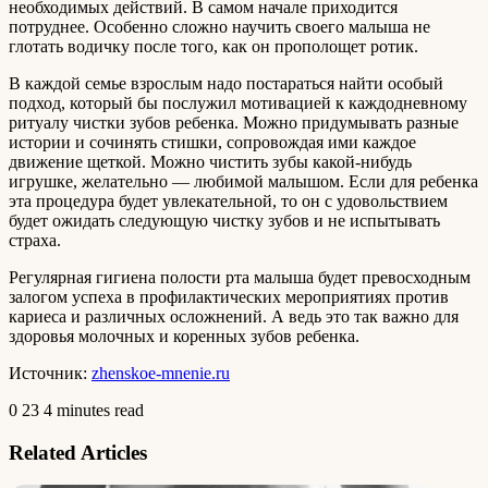
необходимых действий. В самом начале приходится
потруднее. Особенно сложно научить своего малыша не
глотать водичку после того, как он прополощет ротик.
В каждой семье взрослым надо постараться найти особый
подход, который бы послужил мотивацией к каждодневному
ритуалу чистки зубов ребенка. Можно придумывать разные
истории и сочинять стишки, сопровождая ими каждое
движение щеткой. Можно чистить зубы какой-нибудь
игрушке, желательно — любимой малышом. Если для ребенка
эта процедура будет увлекательной, то он с удовольствием
будет ожидать следующую чистку зубов и не испытывать
страха.
Регулярная гигиена полости рта малыша будет превосходным
залогом успеха в профилактических мероприятиях против
кариеса и различных осложнений. А ведь это так важно для
здоровья молочных и коренных зубов ребенка.
Источник:
zhenskoe-mnenie.ru
0
23
4 minutes read
Related Articles