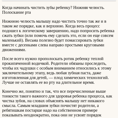
Когда начинать чистить зубы ребенку? Нижняя челюсть.
Полоскание рта
Нижнюю челюсть малышу надо чистить точно так же и в
таком же порядке, как и верхнюю. Когда весь процесс
подошел к логическому завершению, надо попросить ребенка
сжать зубки (или помочь ему сделать это, если он еще совсем
маленький). Весьма полезно будет помассировать зубки
вместе с десенками слева направо простыми круговыми
движениями.
После всего нужно прополоскать ротик ребенку теплой
прокипяченной водичкой. Родители обязаны проследить,
чтобы их чадушки с особым вниманием относились к этому
заключительному этапу, ведь любая зубная паста, даже
изготовленная для детей, — плод химических технологий.
Лучше не оставлять ее во рту на длительное время.
Конечно же, понятно и так, что все перечисленные выше
тонкости такого важного для здоровья ребенка процесса, как
чистка зубов, на словах объяснять малышу нет никакого
смысла. Самым младшим зубки почистят родители, а
ребятишкам постарше надо на собственном примере
показывать неоднократно, пока они не усвоят порядок