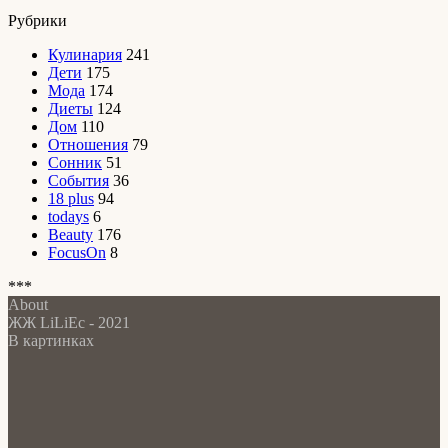
Рубрики
Кулинария
241
Дети
175
Мода
174
Диеты
124
Дом
110
Отношения
79
Сонник
51
События
36
18 plus
94
todays
6
Beauty
176
FocusOn
8
***
About
ЖЖ LiLiEc - 2021
В картинках