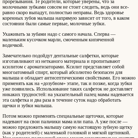
прорезывания. Те родители, которые уверены, что за
молочными зубками совсем не стоит следить, ведь они все-
равно скоро выпадут, полностью неправы. Ведь здоровье
коренных зубов малыша напрямую зависит от того, в каком
состоянии были самые первые, молочные зубки.
Ухаживать за зубами надо с самого начала. Сперва —
маленьким кусочком марли, смоченным кипяченной
водичкой.
Замечательно подойдут дентальные салфетки, которые
изготавливают из нетканого материала и пропитывают
ксилитом с ароматизаторами. Ксилит представляет собой
многоатомный спирт, который абсолютно безопасен для
малыша и обладает антисептическими свойствами. Его можно
применять как на «дозубном» этапе, так и позже, когда зубки
уже появились. Использование таких салфеток не доставляет
никаких трудностей: на указательный палец мамы надевается
эта салфетка и два раза в течение суток надо обработать
щечки и зубки малыша.
Потом можно применять специальные щеточки, которые
надевают на свои пальчики мама или папа. А уже после —
можно предложить малышу самую настоящую зубную щетку
(как у родителей) с маленькой головкой и мягкой щетинкой.