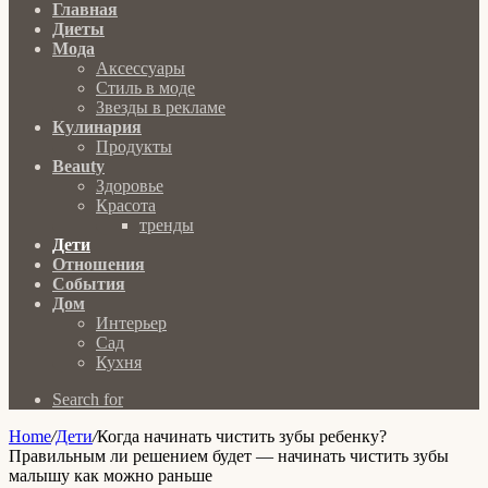
Главная
Диеты
Мода
Аксессуары
Стиль в моде
Звезды в рекламе
Кулинария
Продукты
Beauty
Здоровье
Красота
тренды
Дети
Отношения
События
Дом
Интерьер
Сад
Кухня
Search for
Home
/
Дети
/
Когда начинать чистить зубы ребенку?
Правильным ли решением будет — начинать чистить зубы
малышу как можно раньше