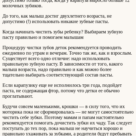
допустимо только тогда, когда у карапуза выросло больше 12
молочных зубиков.
До того, как малыш достиг двухлетнего возраста, не
допустимо (!) использовать никакие зубные пасты.
Когда начинать чистить зубы ребенку? Выбираем зубную
пасту правильно и помогаем малышам
Процедуру чистки зубов деток рекомендуется проводить
ежедневно по утрам и вечерам. Точно так же, как и взрослым.
Существует всего одно отличие: надо использовать
правильную зубную пасту. В зависимости от того, какого
малыш возраста, надо правильно и как можно более
тщательно выбирать соответствующий состав пасты.
Если карапузику еще не исполнилось три года, подойдет
паста, не содержащая фтор, потому что детки ее обычно
проглатывают.
Будучи совсем маленькими, крошки — в силу того, что их
моторика пока не сформировалась — не могут самостоятельно
чистить себе зубки. Поэтому мамам и папам настоятельно
рекомендуется помогать дочистить зубки их чаду. Так следует
поступать до тех пор, пока малыш не научиться хорошо и
правильно ухаживать за зубками, а родители будут пребывать