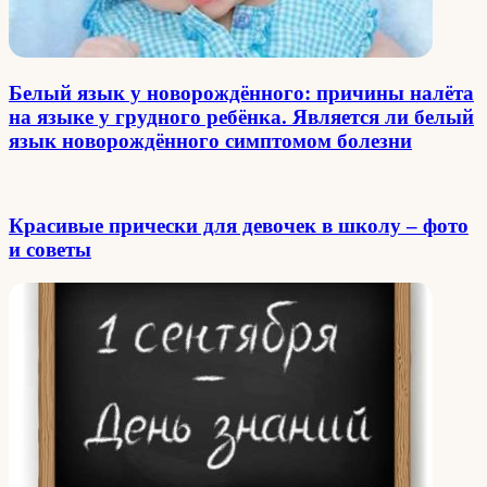
Белый язык у новорождённого: причины налёта
на языке у грудного ребёнка. Является ли белый
язык новорождённого симптомом болезни
Красивые прически для девочек в школу – фото
и советы