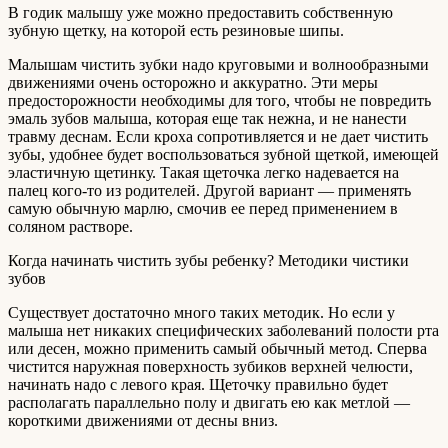
В годик малышу уже можно предоставить собственную
зубную щетку, на которой есть резиновые шипы.
Малышам чистить зубки надо круговыми и волнообразными
движениями очень осторожно и аккуратно. Эти меры
предосторожности необходимы для того, чтобы не повредить
эмаль зубов малыша, которая еще так нежна, и не нанести
травму деснам. Если кроха сопротивляется и не дает чистить
зубы, удобнее будет воспользоваться зубной щеткой, имеющей
эластичную щетинку. Такая щеточка легко надевается на
палец кого-то из родителей. Другой вариант — применять
самую обычную марлю, смочив ее перед применением в
соляном растворе.
Когда начинать чистить зубы ребенку? Методики чистики
зубов
Существует достаточно много таких методик. Но если у
малыша нет никаких специфических заболеваний полости рта
или десен, можно применить самый обычный метод. Сперва
чистится наружная поверхность зубиков верхней челюсти,
начинать надо с левого края. Щеточку правильно будет
располагать параллельно полу и двигать ею как метлой —
короткими движениями от десны вниз.