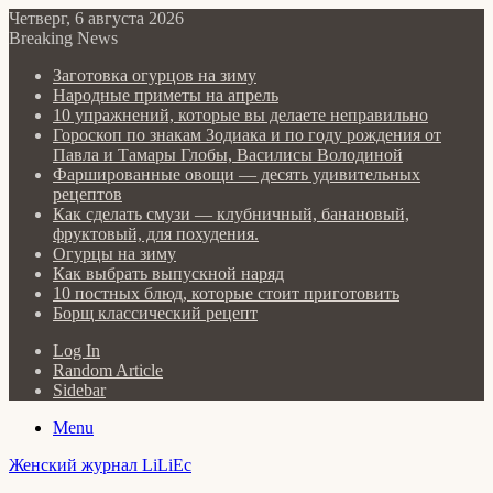
Четверг, 6 августа 2026
Breaking News
Заготовка огурцов на зиму
Народные приметы на апрель
10 упражнений, которые вы делаете неправильно
Гороскоп по знакам Зодиака и по году рождения от
Павла и Тамары Глобы, Василисы Володиной
Фаршированные овощи — десять удивительных
рецептов
Как сделать cмузи — клубничный, банановый,
фруктовый, для похудения.
Огурцы на зиму
Как выбрать выпускной наряд
10 постных блюд, которые стоит приготовить
Борщ классический рецепт
Log In
Random Article
Sidebar
Menu
Женский журнал LiLiEc